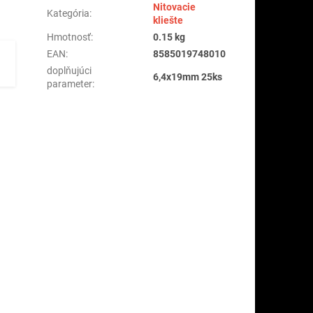
Nitovacie
Kategória
:
kliešte
Hmotnosť
:
0.15 kg
EAN
:
8585019748010
doplňujúci
6,4x19mm 25ks
parameter
: