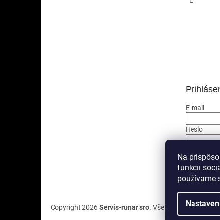
Prihláse
E-mail
Heslo
PRIHLÁ
Na prispôso
funkcií soci
Nová regis
používame s
Nastaven
Copyright 2026
Servis-runar sro
. Všetky práva vyhrade