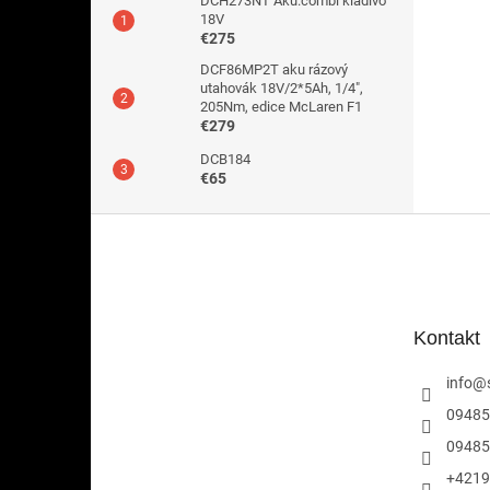
DCH273NT Aku.combi kladivo
18V
€275
DCF86MP2T aku rázový
utahovák 18V/2*5Ah, 1/4",
205Nm, edice McLaren F1
€279
DCB184
€65
Z
á
p
ä
t
Kontakt
i
e
info
@
09485
09485
+4219