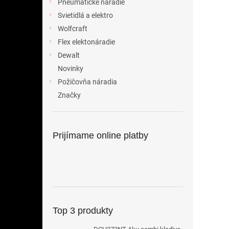
Pneumatické náradie
Svietidlá a elektro
Wolfcraft
Flex elektonáradie
Dewalt
Novinky
Požičovňa náradia
Značky
Prijímame online platby
Top 3 produkty