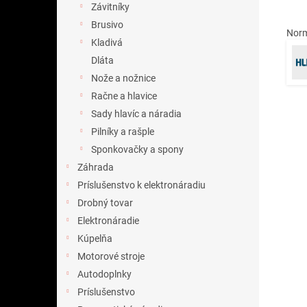
Závitníky
Brusivo
Norm
Kladivá
Dláta
Nože a nožnice
Račne a hlavice
Sady hlavíc a náradia
Pilníky a rašple
Sponkovačky a spony
Záhrada
Príslušenstvo k elektronáradiu
Drobný tovar
Elektronáradie
Kúpelňa
Motorové stroje
Autodoplnky
Príslušenstvo