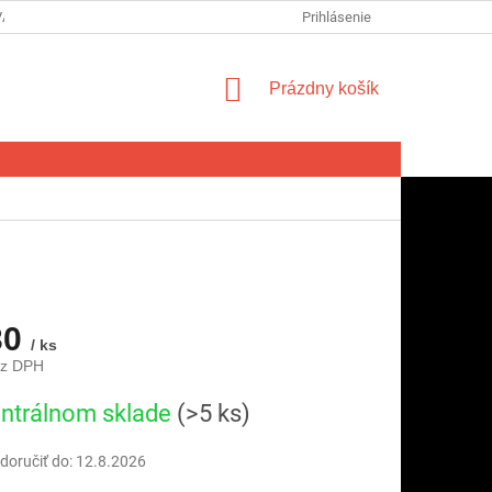
VA SPOTREBITEĽA NA ODSTÚPENIE OD ZMLUVY
Prihlásenie
FORMULÁR NA ODSTÚ
NÁKUPNÝ
Prázdny košík
KOŠÍK
30
/ ks
ez DPH
ová
ntrálnom sklade
(>5 ks)
oručiť do:
12.8.2026