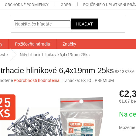
OBCHODNÉ PODMIENKY
GDPR
POUČENIE O UPLATNENÍ PRÁ
HĽADAŤ
ty
Požičovňa náradia
Značky
iešte
Nity trhacie hliníkové 6,4x19mm 25ks
 trhacie hliníkové 6,4x19mm 25ks
8813878A
né
notené
Podrobnosti hodnotenia
Značka:
EXTOL PREMIUM
nie
€2,
u
€1,87 b
Jednotk
Na ce
cena:
iek.
Môžeme d