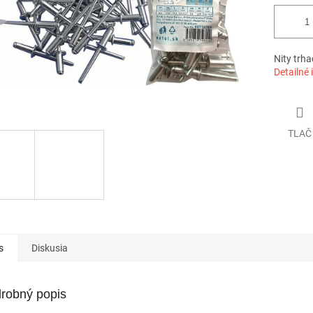
Nity trh
Detailné 
TLAČ
s
Diskusia
robný popis