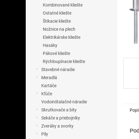
Kombinované kliešte
Ostatné kliešte
Štikacie kliešte
Nožnice na plech
Elektrikárske kliešte
Hasáky
Pákové kliešte
Rýchloupínacie kliešte
Stavebné náradie
Meradlá
Kartáče
Kľúče
Vodoinštalačné náradie
Skrutkovače a bity
Popi
Sekáče a priebojníky
Zveráky a svorky
Pod
Píly