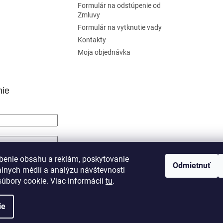
Formulár na odstúpenie od
Zmluvy
Formulár na vytknutie vady
Kontakty
Moja objednávka
nie
SIŤ SA
benie obsahu a reklám, poskytovanie
Odmietnuť
álnych médií a analýzu návštevnosti
trácia
Zabudnuté heslo
úbory cookie. Viac informácií
tu
.
ie
né.
Upraviť nastavenie cookies