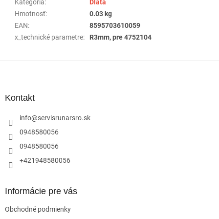
Kategória
:
Dláta
Hmotnosť
:
0.03 kg
EAN
:
8595703610059
x_technické parametre
:
R3mm, pre 4752104
Z
á
p
ä
Kontakt
t
i
info
@
servisrunarsro.sk
e
0948580056
0948580056
+421948580056
Informácie pre vás
Obchodné podmienky