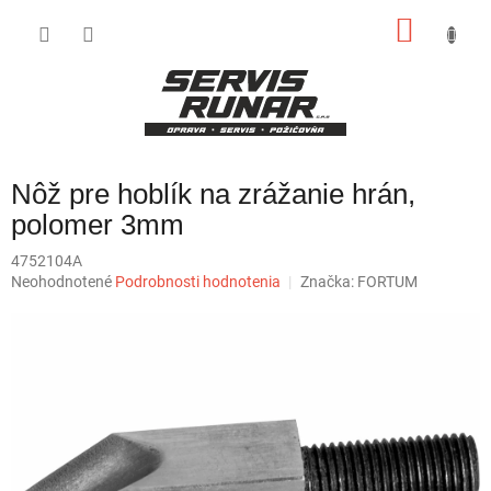
Prejsť
NÁKU
na
obsah
KOŠÍK
Nôž pre hoblík na zrážanie hrán,
polomer 3mm
4752104A
Priemerné
Neohodnotené
Podrobnosti hodnotenia
Značka:
FORTUM
hodnotenie
produktu
je
0,0
z
5
hviezdičiek.