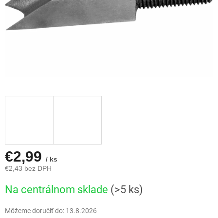
€2,99
/ ks
€2,43 bez DPH
Jednotková
Na centrálnom sklade
(>5 ks)
cena:
Môžeme doručiť do:
13.8.2026