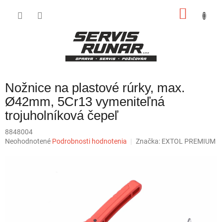
Prejsť
NÁKU
na
obsah
KOŠÍK
Nožnice na plastové rúrky, max.
Ø42mm, 5Cr13 vymeniteľná
trojuholníková čepeľ
8848004
Priemerné
Neohodnotené
Podrobnosti hodnotenia
Značka:
EXTOL PREMIUM
hodnotenie
produktu
je
0,0
z
5
hviezdičiek.