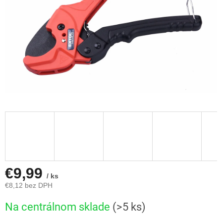
€9,99
/ ks
€8,12 bez DPH
Jednotková
Na centrálnom sklade
(>5 ks)
cena: