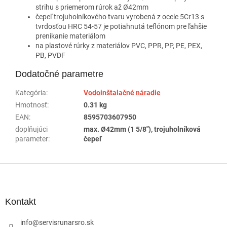
strihu s priemerom rúrok až Ø42mm
čepeľ trojuholníkového tvaru vyrobená z ocele 5Cr13 s
tvrdosťou HRC 54-57 je potiahnutá teflónom pre ľahšie
prenikanie materiálom
na plastové rúrky z materiálov PVC, PPR, PP, PE, PEX,
PB, PVDF
Dodatočné parametre
Kategória
:
Vodoinštalačné náradie
Hmotnosť
:
0.31 kg
EAN
:
8595703607950
doplňujúci
max. Ø42mm (1 5/8"), trojuholníková
parameter
:
čepeľ
Z
á
p
ä
Kontakt
t
i
info
@
servisrunarsro.sk