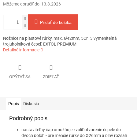
Môžeme doručiť do:
13.8.2026
Pridať do košíka
Nožnice na plastové rúrky, max. Ø42mm, 5Cr13 vymeniteľná
trojuholníková čepeľ, EXTOL PREMIUM
Detailné informácie
OPÝTAŤ SA
ZDIEĽAŤ
Popis
Diskusia
Podrobný popis
nastaviteľný čap umožňuje zvoliť otvorenie čepele do
dvoch polôh - pre menšie rúrky do Ø26mm a plný rozsah