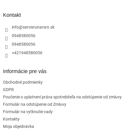
á
p
ä
Kontakt
t
i
info
@
servisrunarsro.sk
e
0948580056
0948580056
+421948580056
Informácie pre vás
Obchodné podmienky
GDPR
Poučenie o uplatnení práva spotrebiteľa na odstúpenie od zmluvy
Formulár na odstúpenie od Zmluvy
Formulár na vytknutie vady
Kontakty
Moja objednávka