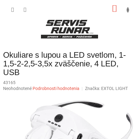
Prejsť
NÁKU
na
obsah
KOŠÍK
Okuliare s lupou a LED svetlom, 1-
1,5-2-2,5-3,5x zväščenie, 4 LED,
USB
43165
Priemerné
Neohodnotené
Podrobnosti hodnotenia
Značka:
EXTOL LIGHT
hodnotenie
produktu
je
0,0
z
5
hviezdičiek.