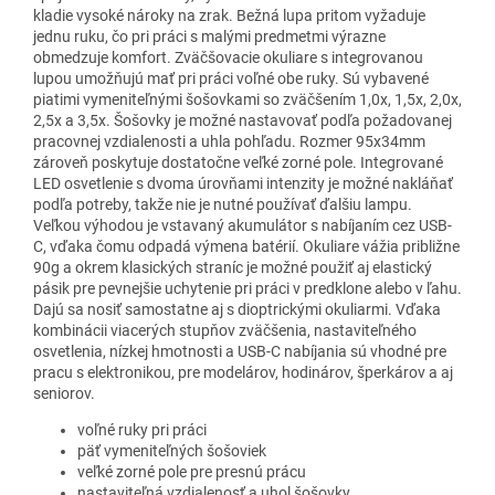
kladie vysoké nároky na zrak. Bežná lupa pritom vyžaduje
jednu ruku, čo pri práci s malými predmetmi výrazne
obmedzuje komfort. Zväčšovacie okuliare s integrovanou
lupou umožňujú mať pri práci voľné obe ruky. Sú vybavené
piatimi vymeniteľnými šošovkami so zväčšením 1,0x, 1,5x, 2,0x,
2,5x a 3,5x. Šošovky je možné nastavovať podľa požadovanej
pracovnej vzdialenosti a uhla pohľadu. Rozmer 95x34mm
zároveň poskytuje dostatočne veľké zorné pole. Integrované
LED osvetlenie s dvoma úrovňami intenzity je možné nakláňať
podľa potreby, takže nie je nutné používať ďalšiu lampu.
Veľkou výhodou je vstavaný akumulátor s nabíjaním cez USB-
C, vďaka čomu odpadá výmena batérií. Okuliare vážia približne
90g a okrem klasických straníc je možné použiť aj elastický
pásik pre pevnejšie uchytenie pri práci v predklone alebo v ľahu.
Dajú sa nosiť samostatne aj s dioptrickými okuliarmi. Vďaka
kombinácii viacerých stupňov zväčšenia, nastaviteľného
osvetlenia, nízkej hmotnosti a USB-C nabíjania sú vhodné pre
pracu s elektronikou, pre modelárov, hodinárov, šperkárov a aj
seniorov.
voľné ruky pri práci
päť vymeniteľných šošoviek
veľké zorné pole pre presnú prácu
nastaviteľná vzdialenosť a uhol šošovky