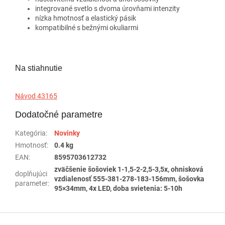
integrované svetlo s dvoma úrovňami intenzity
nízka hmotnosť a elastický pásik
kompatibilné s bežnými okuliarmi
Na stiahnutie
Návod 43165
Dodatočné parametre
Kategória
:
Novinky
Hmotnosť
:
0.4 kg
EAN
:
8595703612732
zväčšenie šošoviek 1-1,5-2-2,5-3,5x, ohnisková
doplňujúci
vzdialenosť 555-381-278-183-156mm, šošovka
parameter
:
95×34mm, 4x LED, doba svietenia: 5-10h
Z