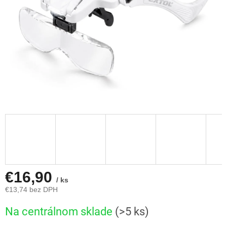
€16,90
/ ks
€13,74 bez DPH
Jednotková
Na centrálnom sklade
(>5 ks)
cena: