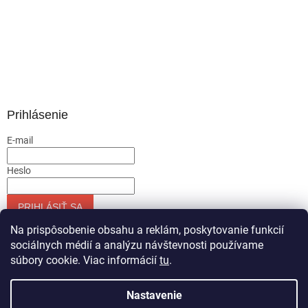
Prihlásenie
E-mail
Heslo
PRIHLÁSIŤ SA
Nová registrácia
Zabudnuté heslo
Na prispôsobenie obsahu a reklám, poskytovanie funkcií
sociálnych médií a analýzu návštevnosti používame
súbory cookie. Viac informácií
tu
.
Vytvoril Shoptet
Nastavenie