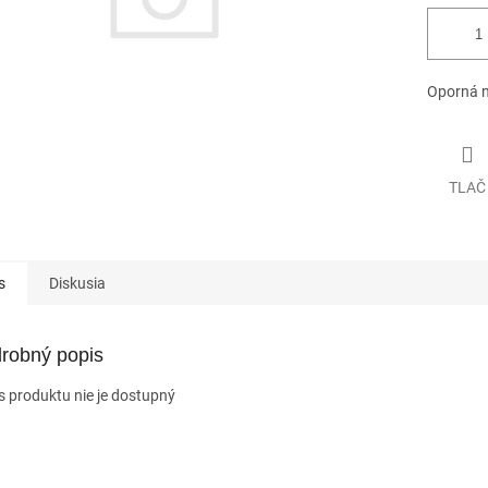
Oporná n
TLAČ
s
Diskusia
robný popis
s produktu nie je dostupný