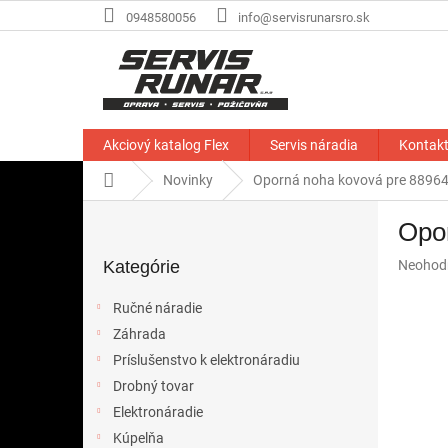
Prejsť
0948580056
info@servisrunarsro.sk
na
obsah
Akciový katalog Flex
Servis náradia
Kontak
Domov
Novinky
Oporná noha kovová pre 8896
B
Opo
o
Preskočiť
č
Priemer
Kategórie
Neohod
kategórie
n
hodnote
ý
produkt
Ručné náradie
p
je
Záhrada
a
0,0
z
Príslušenstvo k elektronáradiu
n
5
e
Drobný tovar
hviezdič
l
Elektronáradie
Kúpelňa