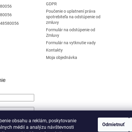
GDPR
80056
Poučenie o uplatnení práva
80056
spotrebiteľa na odstúpenie od
zmluvy
48580056
Formulár na odstúpenie od
Zmluvy
Formulár na vytknutie vady
Kontakty
Moja objednávka
nie
SIŤ SA
benie obsahu a reklám, poskytovanie
Odmietnuť
álnych médií a analýzu návštevnosti
trácia
Zabudnuté heslo