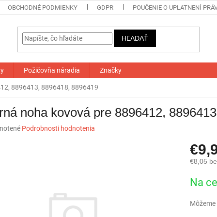
OBCHODNÉ PODMIENKY
GDPR
POUČENIE O UPLATNENÍ PRÁ
HĽADAŤ
ty
Požičovňa náradia
Značky
412, 8896413, 8896418, 8896419
rná noha kovová pre 8896412, 8896413
né
notené
Podrobnosti hodnotenia
nie
€9,
u
€8,05 b
Jednotk
Na ce
cena:
iek.
Môžeme d