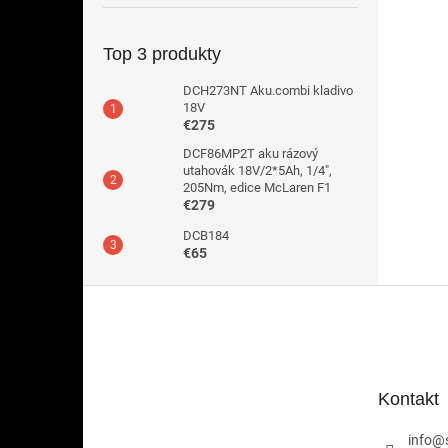
Top 3 produkty
DCH273NT Aku.combi kladivo
18V
€275
DCF86MP2T aku rázový
utahovák 18V/2*5Ah, 1/4",
205Nm, edice McLaren F1
€279
DCB184
€65
Z
á
p
ä
t
Kontakt
i
e
info
@