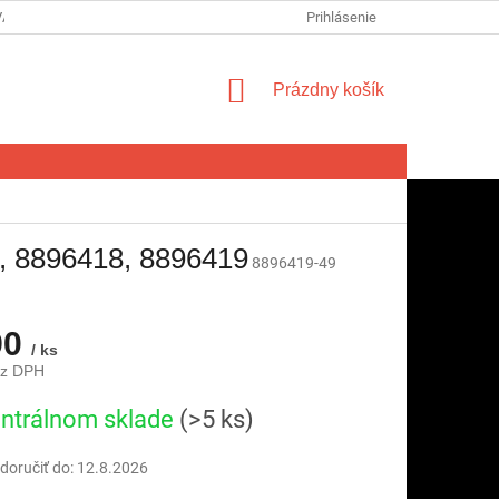
VA SPOTREBITEĽA NA ODSTÚPENIE OD ZMLUVY
Prihlásenie
FORMULÁR NA ODSTÚ
NÁKUPNÝ
Prázdny košík
KOŠÍK
, 8896418, 8896419
8896419-49
90
/ ks
ez DPH
ová
ntrálnom sklade
(>5 ks)
oručiť do:
12.8.2026