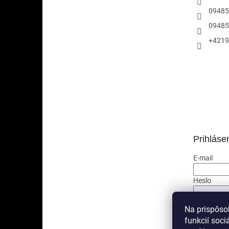
09485
09485
+4219
Prihláse
E-mail
Heslo
PRIHLÁ
Na prispôso
funkcií soci
Nová regis