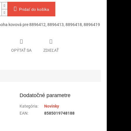
Pridať do košíka
oha kovová pre 8896412, 8896413, 8896418, 8896419
OPÝTAŤ SA
ZDIEĽAŤ
Dodatočné parametre
Kategória
:
Novinky
EAN
:
8585019748188