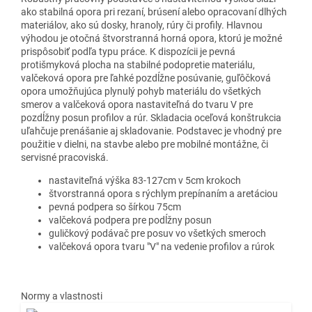
ako stabilná opora pri rezaní, brúsení alebo opracovaní dlhých
materiálov, ako sú dosky, hranoly, rúry či profily. Hlavnou
výhodou je otočná štvorstranná horná opora, ktorú je možné
prispôsobiť podľa typu práce. K dispozícii je pevná
protišmyková plocha na stabilné podopretie materiálu,
valčeková opora pre ľahké pozdĺžne posúvanie, guľôčková
opora umožňujúca plynulý pohyb materiálu do všetkých
smerov a valčeková opora nastaviteľná do tvaru V pre
pozdĺžny posun profilov a rúr. Skladacia oceľová konštrukcia
uľahčuje prenášanie aj skladovanie. Podstavec je vhodný pre
použitie v dielni, na stavbe alebo pre mobilné montážne, či
servisné pracoviská.
nastaviteľná výška 83-127cm v 5cm krokoch
štvorstranná opora s rýchlym prepínaním a aretáciou
pevná podpera so šírkou 75cm
valčeková podpera pre podĺžny posun
guličkový podávač pre posuv vo všetkých smeroch
valčeková opora tvaru "V" na vedenie profilov a rúrok
Normy a vlastnosti