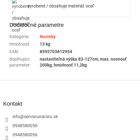
vyrobené / obsahuje materiál: oceľ
Dodatočné parametre
Kategória
:
Novinky
Hmotnosť
:
13 kg
EAN
:
8595703612954
doplňujúci
nastaviteľná výška 83-127cm, max. nosnosť
parameter
:
200kg, hmotnosť 11,2kg
Z
á
p
ä
Kontakt
t
i
info
@
servisrunarsro.sk
e
0948580056
0948580056