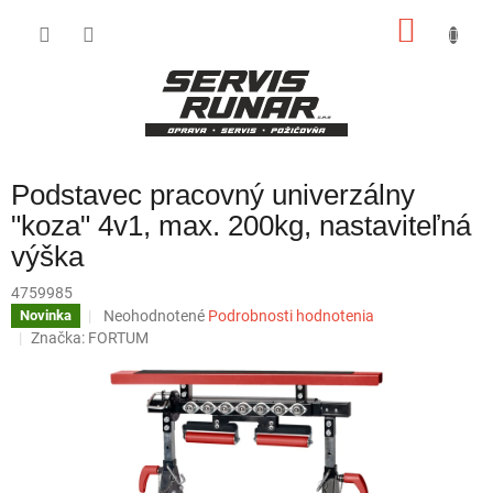
Prejsť
NÁKU
na
obsah
KOŠÍK
Podstavec pracovný univerzálny
"koza" 4v1, max. 200kg, nastaviteľná
výška
4759985
Priemerné
Neohodnotené
Podrobnosti hodnotenia
Novinka
hodnotenie
Značka:
FORTUM
produktu
je
0,0
z
5
hviezdičiek.