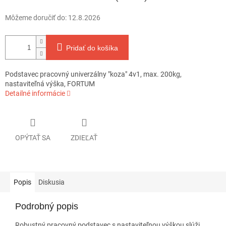
Môžeme doručiť do:
12.8.2026
Pridať do košíka
Podstavec pracovný univerzálny "koza" 4v1, max. 200kg,
nastaviteľná výška, FORTUM
Detailné informácie
OPÝTAŤ SA
ZDIEĽAŤ
Popis
Diskusia
Podrobný popis
Robustný pracovný podstavec s nastaviteľnou výškou slúži