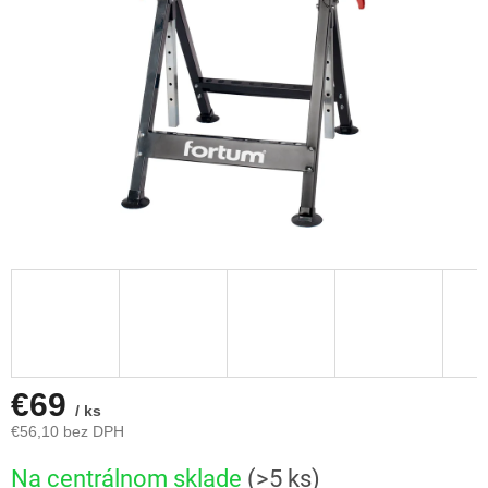
€69
/ ks
€56,10 bez DPH
Jednotková
Na centrálnom sklade
(>5 ks)
cena: