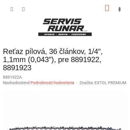
Prejsť
NÁKU
na
obsah
KOŠÍK
Reťaz pílová, 36 článkov, 1/4",
1,1mm (0,043"), pre 8891922,
8891923
8891922A
Priemerné
Neohodnotené
Podrobnosti hodnotenia
Značka:
EXTOL PREMIUM
hodnotenie
produktu
je
0,0
z
5
hviezdičiek.