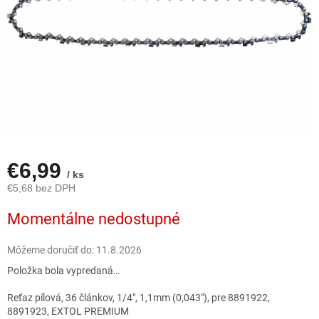
€6,99
/ ks
€5,68 bez DPH
Jednotková
Momentálne nedostupné
cena:
Môžeme doručiť do:
11.8.2026
Položka bola vypredaná…
Reťaz pílová, 36 článkov, 1/4", 1,1mm (0,043"), pre 8891922,
8891923, EXTOL PREMIUM