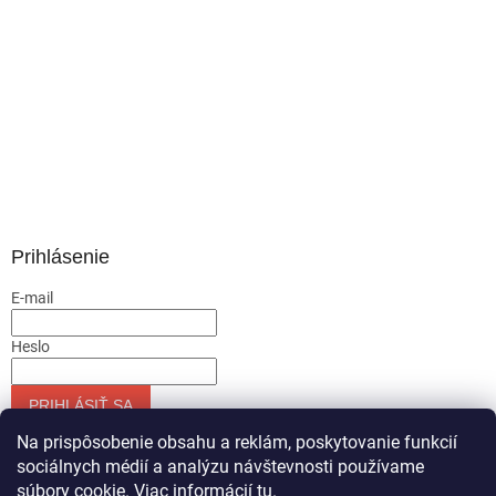
Prihlásenie
E-mail
Heslo
PRIHLÁSIŤ SA
Nová registrácia
Zabudnuté heslo
Na prispôsobenie obsahu a reklám, poskytovanie funkcií
sociálnych médií a analýzu návštevnosti používame
súbory cookie. Viac informácií
tu
.