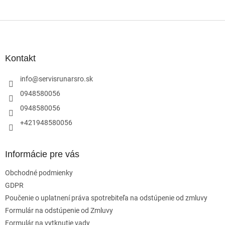
Z
á
p
ä
Kontakt
t
i
info
@
servisrunarsro.sk
e
0948580056
0948580056
+421948580056
Informácie pre vás
Obchodné podmienky
GDPR
Poučenie o uplatnení práva spotrebiteľa na odstúpenie od zmluvy
Formulár na odstúpenie od Zmluvy
Formulár na vytknutie vady