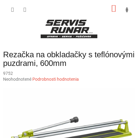
Prejsť
NÁKU
na
obsah
KOŠÍK
Rezačka na obkladačky s teflónovými
puzdrami, 600mm
9752
Priemerné
Neohodnotené
Podrobnosti hodnotenia
hodnotenie
produktu
je
0,0
z
5
hviezdičiek.