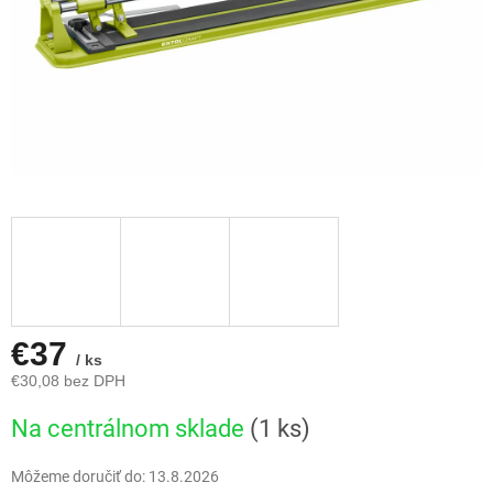
€37
/ ks
€30,08 bez DPH
Jednotková
Na centrálnom sklade
(1 ks)
cena:
Môžeme doručiť do:
13.8.2026