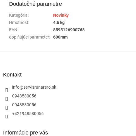
Dodatočné parametre
Kategória
:
Novinky
Hmotnosť
:
4.6 kg
EAN
:
8595126900768
doplňujúci parameter
:
600mm
Z
á
p
ä
Kontakt
t
i
info
@
servisrunarsro.sk
e
0948580056
0948580056
+421948580056
Informácie pre vás