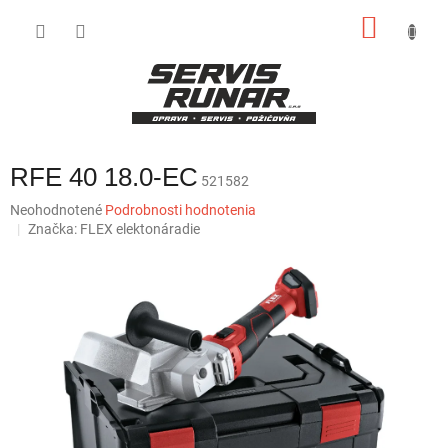
Prejsť
NÁKU
na
obsah
KOŠÍK
RFE 40 18.0-EC
521582
Priemerné
Neohodnotené
Podrobnosti hodnotenia
hodnotenie
Značka:
FLEX elektonáradie
produktu
je
0,0
z
5
hviezdičiek.