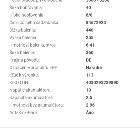
Šírka hobľovania
:
40
Hĺbka hobľovania
:
6/8
Číslo colného sadzobníka
:
84672920
Dĺžka balenia
:
440
Výška balenia
:
255
Hmotnosť balenia, stroj
:
6.41
Šírka balenia
:
360
Krajina pôvodu
:
DE
Označenie produktu ERP
:
Náradie
Kľúč k výrobku
:
113
Kód GTIN
:
4030293239890
Napätie akumulátora
:
18
Kapacita akumulátora
:
2.5
Hmotnosť bez akumulátora
:
2.96
Anti-Kick-Back
:
Áno
Z
á