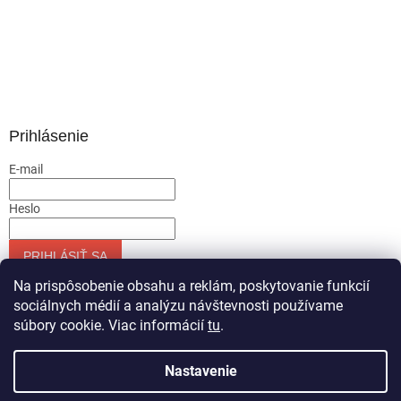
Prihlásenie
E-mail
Heslo
PRIHLÁSIŤ SA
Nová registrácia
Zabudnuté heslo
Na prispôsobenie obsahu a reklám, poskytovanie funkcií
sociálnych médií a analýzu návštevnosti používame
súbory cookie. Viac informácií
tu
.
Vytvoril Shoptet
Nastavenie