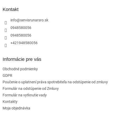
p
ä
Kontakt
t
i
info
@
servisrunarsro.sk
e
0948580056
0948580056
+421948580056
Informácie pre vás
Obchodné podmienky
GDPR
Poučenie o uplatnení práva spotrebiteľa na odstúpenie od zmluvy
Formulár na odstúpenie od Zmluvy
Formulár na vytknutie vady
Kontakty
Moja objednávka