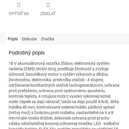
OPÝTAŤ SA
ZDIEĽAŤ
Popis
Diskusia
Značka
Podrobný popis
18 V akumulátorová rezačka žľabov, elektronický systém
riadenia (EMS) chráni stroj, predlžuje životnosť a zvyšuje
účinnosť, bezuhlíkový motor s vyšším výkonom a dlhšou
životnosťou, elektronika: predvoľba otáčok - 4 stupne,
udržiavanie konštantných otáčok tachogenerátorom, ochrana
proti preťaženiu, ochrana proti opätovnému spusteniu,
kontrola teploty, 4 rotujúce nože z vysoko výkonnej reznej
ocele: čepele sa dajú obracať, takže sa dajú použiť 4-krát, šírka
hoblíka 40 mm, kontrolované vedenie hoblín, pádlový spínač
(mŕtvy muž) s funkciou proti rozbehu, nastaviteľné na 6 a 8
mm hrubé nosiče drážok, dokonalá ochrana proti prachu
vďaka odnímateľnej kovovej ochrannej mriežke, LED - indikátor
kapacity batérie, FLEX Aku-systém: prevádzka so všetkými 18