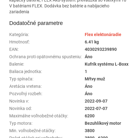
V batériami FLEX. Dodávka bez batérie a nabíjacieho
zariadenia
Dodatočné parametre
Kategória
:
Flex elektonáradie
Hmotnosť
:
6.41 kg
EAN
:
4030293239890
Ochrana proti opätovnému spusteniu
:
Áno
Balenie
:
Kufrík systému L-Boxx
Baliaca jednotka
:
1
Typ spínača
:
Mŕtvy muž
Aretácia vretena
:
Áno
Pozvoľný rozbeh
:
Áno
Novinka v
:
2022-09-07
Novinka od
:
2022-07-07
Maximálne voľnobežné otáčky
:
6200
Typ motora
:
Bezuhlíkový motor
Min. voľnobežné otáčky
:
3800
Počet otáčok pri voľnobehu
:
3800 - 6200