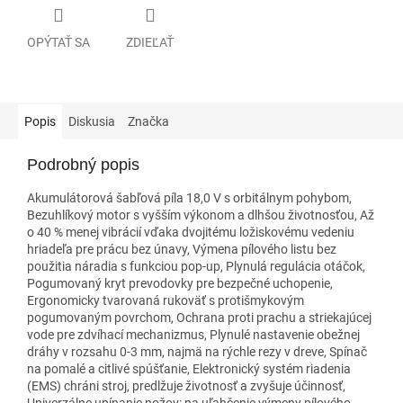
OPÝTAŤ SA
ZDIEĽAŤ
Popis
Diskusia
Značka
Podrobný popis
Akumulátorová šabľová píla 18,0 V s orbitálnym pohybom,
Bezuhlíkový motor s vyšším výkonom a dlhšou životnosťou, Až
o 40 % menej vibrácií vďaka dvojitému ložiskovému vedeniu
hriadeľa pre prácu bez únavy, Výmena pílového listu bez
použitia náradia s funkciou pop-up, Plynulá regulácia otáčok,
Pogumovaný kryt prevodovky pre bezpečné uchopenie,
Ergonomicky tvarovaná rukoväť s protišmykovým
pogumovaným povrchom, Ochrana proti prachu a striekajúcej
vode pre zdvíhací mechanizmus, Plynulé nastavenie obežnej
dráhy v rozsahu 0-3 mm, najmä na rýchle rezy v dreve, Spínač
na pomalé a citlivé spúšťanie, Elektronický systém riadenia
(EMS) chráni stroj, predlžuje životnosť a zvyšuje účinnosť,
Univerzálne upínanie nožov: na uľahčenie výmeny pílového