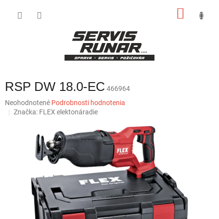
Prejsť
NÁKU
na
obsah
KOŠÍK
RSP DW 18.0-EC
466964
Priemerné
Neohodnotené
Podrobnosti hodnotenia
hodnotenie
Značka:
FLEX elektonáradie
produktu
je
0,0
z
5
hviezdičiek.