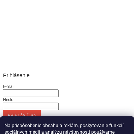
Prihlásenie
E-mail
Heslo
PRIHLÁSIŤ SA
Nová registrácia
Zabudnuté heslo
Na prispôsobenie obsahu a reklám, poskytovanie funkcií
sociálnych médií a analýzu návštevnosti používame