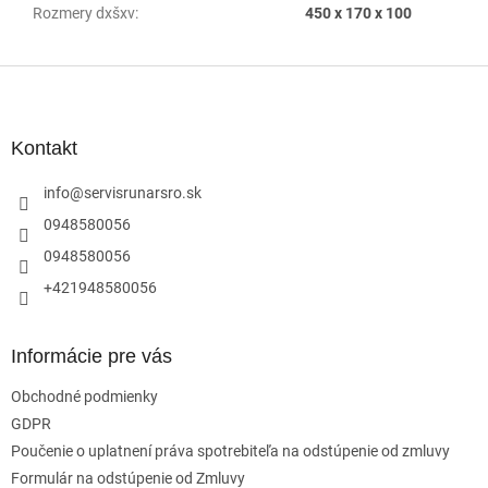
Rozmery dxšxv
:
450 x 170 x 100
Z
á
p
ä
Kontakt
t
i
info
@
servisrunarsro.sk
e
0948580056
0948580056
+421948580056
Informácie pre vás
Obchodné podmienky
GDPR
Poučenie o uplatnení práva spotrebiteľa na odstúpenie od zmluvy
Formulár na odstúpenie od Zmluvy