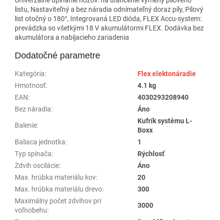
listu, Nastaviteľný a bez náradia odnímateľný doraz píly, Pílový
list otočný o 180°, Integrovaná LED dióda, FLEX Accu-system:
prevádzka so všetkými 18 V akumulátormi FLEX. Dodávka bez
akumulátora a nabíjacieho zariadenia
Dodatočné parametre
Kategória
:
Flex elektonáradie
Hmotnosť
:
4.1 kg
EAN
:
4030293208940
Bez náradia
:
Áno
Kufrík systému L-
Balenie
:
Boxx
Baliaca jednotka
:
1
Typ spínača
:
Rýchlosť
Zdvih oscilácie
:
Áno
Max. hrúbka materiálu kov
:
20
Max. hrúbka materiálu drevo
:
300
Maximálny počet zdvihov pri
3000
voľnobehu
: