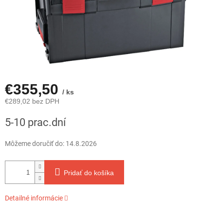
€355,50
/ ks
€289,02 bez DPH
Jednotková
5-10 prac.dní
cena:
Môžeme doručiť do:
14.8.2026
Pridať do košíka
Detailné informácie