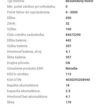
Typ motora
:
Bezuhlíkový motor
Min. počet zdvihov pri voľnobehu
:
0
Počet ťahov do vyprázdnenia
:
0 - 3000
Dĺžka
:
450
Zdvih
:
32
Výška
:
100
Číslo colného sadzobníka
:
84672290
Dĺžka balenia
:
442
Výška balenia
:
357
Hmotnosť balenia, stroj
:
4.1
Šírka balenia
:
357
Krajina pôvodu
:
CN
Označenie produktu ERP
:
Náradie
Kľúč k výrobku
:
113
Kód GTIN
:
4030293208940
Napätie akumulátora
:
18
Kapacita akumulátora
:
2.5
Hmotnosť bez akumulátora
:
4.1
Šírka
:
170