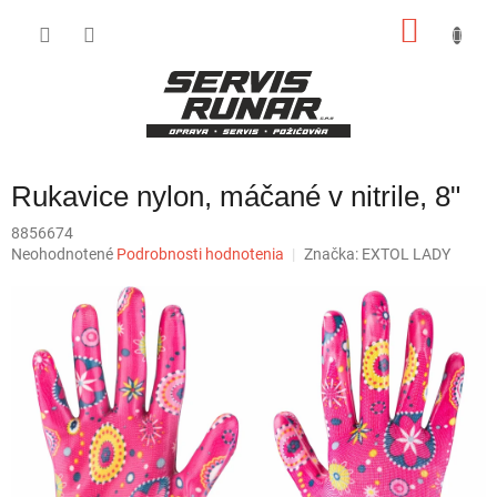
Prejsť
NÁKU
na
obsah
KOŠÍK
Rukavice nylon, máčané v nitrile, 8"
8856674
Priemerné
Neohodnotené
Podrobnosti hodnotenia
Značka:
EXTOL LADY
hodnotenie
produktu
je
0,0
z
5
hviezdičiek.