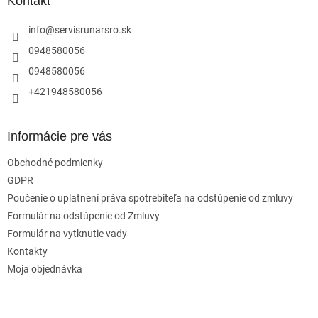
ä
Kontakt
t
i
info
@
servisrunarsro.sk
e
0948580056
0948580056
+421948580056
Informácie pre vás
Obchodné podmienky
GDPR
Poučenie o uplatnení práva spotrebiteľa na odstúpenie od zmluvy
Formulár na odstúpenie od Zmluvy
Formulár na vytknutie vady
Kontakty
Moja objednávka