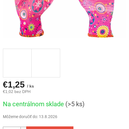
€1,25
/ ks
€1,02 bez DPH
Jednotková
Na centrálnom sklade
(>5 ks)
cena:
Môžeme doručiť do:
13.8.2026