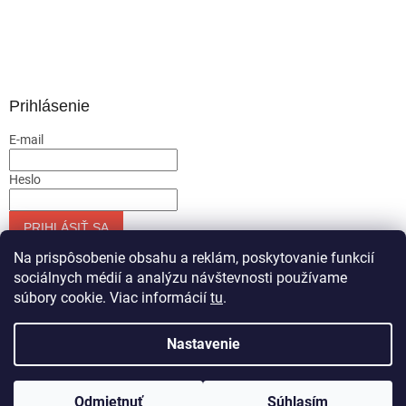
Prihlásenie
E-mail
Heslo
PRIHLÁSIŤ SA
Nová registrácia
Zabudnuté heslo
Na prispôsobenie obsahu a reklám, poskytovanie funkcií
sociálnych médií a analýzu návštevnosti používame
súbory cookie. Viac informácií
tu
.
Vytvoril Shoptet
Nastavenie
Copyright 2026
Servis-runar sro
. Všetky práva vyhradené.
Odmietnuť
Súhlasím
Upraviť nastavenie cookies