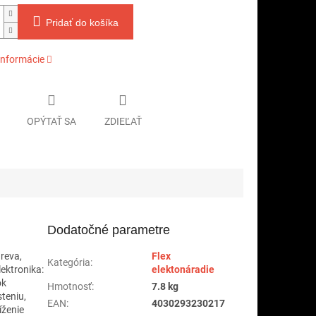
Pridať do košíka
informácie
OPÝTAŤ SA
ZDIEĽAŤ
Dodatočné parametre
reva,
Flex
Kategória
:
ektronika:
elektonáradie
ok
Hmotnosť
:
7.8 kg
teniu,
EAN
:
4030293230217
íženie