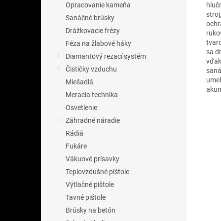
hluč
Opracovanie kameňa
stroj
Sanáčné brúsky
ochr
Drážkovacie frézy
ruko
tvar
Féza na žlabové háky
sa d
Diamantový rezací systém
vďak
Čističky vzduchu
saná
umel
Miešadlá
akum
Meracia technika
Osvetlenie
Záhradné náradie
Rádiá
Fukáre
Vákuové prísavky
Teplovzdušné pištole
Výtlačné pištole
Tavné pištole
Brúsky na betón