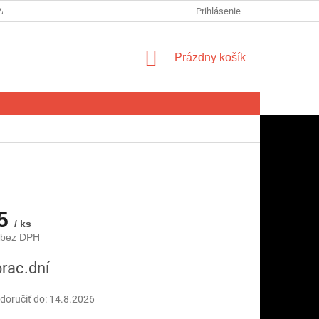
VA SPOTREBITEĽA NA ODSTÚPENIE OD ZMLUVY
Prihlásenie
FORMULÁR NA ODSTÚ
NÁKUPNÝ
Prázdny košík
KOŠÍK
55
/ ks
 bez DPH
ová
prac.dní
oručiť do:
14.8.2026