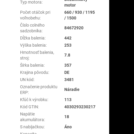
Typ motora
:
motor
Počet otáčok pri
660 / 930 / 1195
voľnobehu
:
/ 1500
Číslo colného
84672920
sadzobníka
:
Dĺžka balenia
:
442
Výška balenia
:
253
Hmotnosť balenia,
7.8
stroj
:
Šírka balenia
:
357
Krajina pôvodu
:
DE
UN kód
:
3481
Označenie produktu
Náradie
ERP
:
Kľúč k výrobku
:
113
Kód GTIN
:
4030293230217
Napätie
18
akumulátora
:
S nabíjačkou
:
Áno
Kapacita