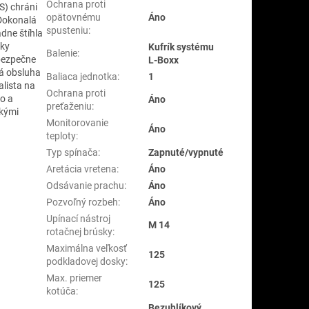
Ochrana proti
S) chráni
opätovnému
Áno
 Dokonalá
spusteniu
:
dne štíhla
cky
Kufrík systému
Balenie
:
 bezpečne
L-Boxx
á obsluha
Baliaca jednotka
:
1
alista na
Ochrana proti
ho a
Áno
preťaženiu
:
tkými
Monitorovanie
Áno
teploty
:
Typ spínača
:
Zapnuté/vypnuté
Aretácia vretena
:
Áno
Odsávanie prachu
:
Áno
Pozvoľný rozbeh
:
Áno
Upínací nástroj
M 14
rotačnej brúsky
:
Maximálna veľkosť
125
podkladovej dosky
:
Max. priemer
125
kotúča
:
Bezuhlíkový