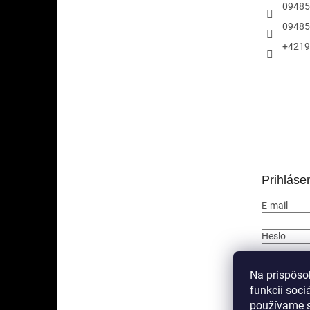
09485
09485
+4219
Prihláse
E-mail
Heslo
PRIHLÁ
Na prispôso
funkcií soci
Nová regis
používame s