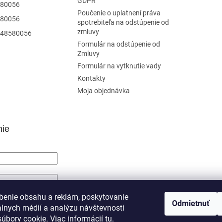
GDPR
80056
Poučenie o uplatnení práva
80056
spotrebiteľa na odstúpenie od
zmluvy
48580056
Formulár na odstúpenie od
Zmluvy
Formulár na vytknutie vady
Kontakty
Moja objednávka
nie
SIŤ SA
benie obsahu a reklám, poskytovanie
Odmietnuť
álnych médií a analýzu návštevnosti
trácia
Zabudnuté heslo
úbory cookie. Viac informácií
tu
.