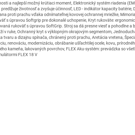
nosti a najlepší možný krútiaci moment, Elektronický systém riadenia (EM
, predlžuje životnosť a zvyšuje účinnosť, LED - indikátor kapacity batérie,
ana proti prachu vďaka odnímateľnej kovovej ochrannej mriežke, Mimoria
väť s úpravou Softgrip pre dokonalé uchopenie, Kryt rukoväte: ergonomi
ovaná rukoväť s úpravou SoftGrip. Stroj sa dá presne viesť a pohodlne a
rží v ruke, Ochranný kryt s výklopným okrajovým segmentom, Jednoduch
a tvaru a dizajnu spínača, chránený proti prachu, Aretácia vretena, Špeci
ciu, renováciu, modernizáciu, obrábanie ušľachtilej ocele, kovu, prírodné
ého kameňa, lakovaných povrchov, FLEX Aku-systém: prevádzka so vše
ulátormi FLEX 18 V