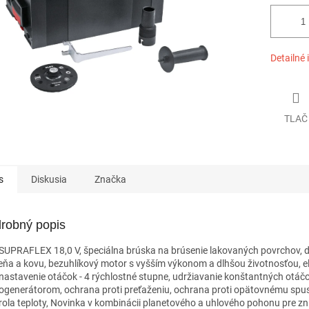
Detailné 
TLAČ
s
Diskusia
Značka
robný popis
SUPRAFLEX 18,0 V, špeciálna brúska na brúsenie lakovaných povrchov, d
ňa a kovu, bezuhlíkový motor s vyšším výkonom a dlhšou životnosťou, el
nastavenie otáčok - 4 rýchlostné stupne, udržiavanie konštantných otáč
ogenerátorom, ochrana proti preťaženiu, ochrana proti opätovnému spus
rola teploty, Novinka v kombinácii planetového a uhlového pohonu pre zn