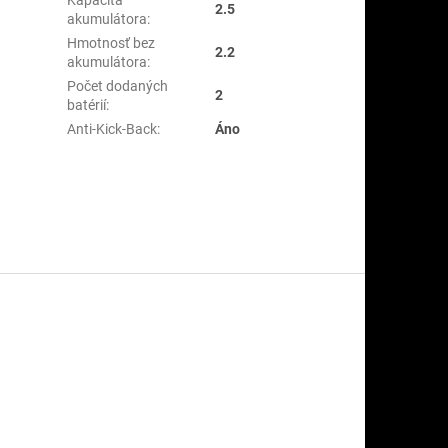
2.5
akumulátora
:
Hmotnosť bez
2.2
akumulátora
:
Počet dodaných
2
batérií
:
Anti-Kick-Back
:
Áno