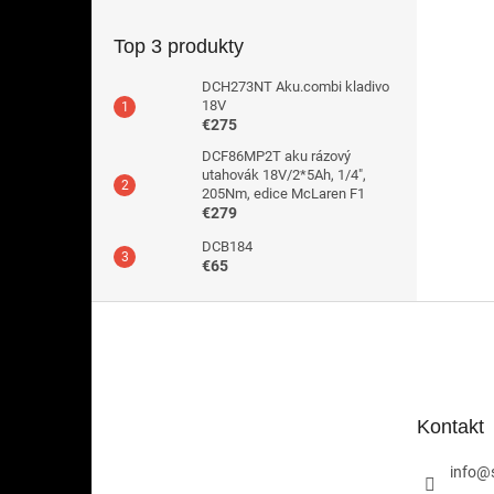
Top 3 produkty
DCH273NT Aku.combi kladivo
18V
€275
DCF86MP2T aku rázový
utahovák 18V/2*5Ah, 1/4",
205Nm, edice McLaren F1
€279
DCB184
€65
Z
á
p
ä
t
Kontakt
i
e
info
@