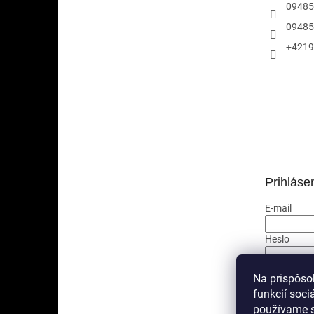
09485
09485
+4219
Prihláse
E-mail
Heslo
PRIHLÁ
Na prispôso
funkcií soci
Nová regis
používame s