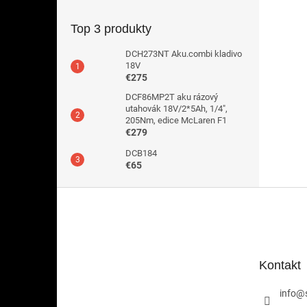
Top 3 produkty
DCH273NT Aku.combi kladivo
18V
€275
DCF86MP2T aku rázový
utahovák 18V/2*5Ah, 1/4",
205Nm, edice McLaren F1
€279
DCB184
€65
Z
á
p
ä
t
Kontakt
i
e
info
@