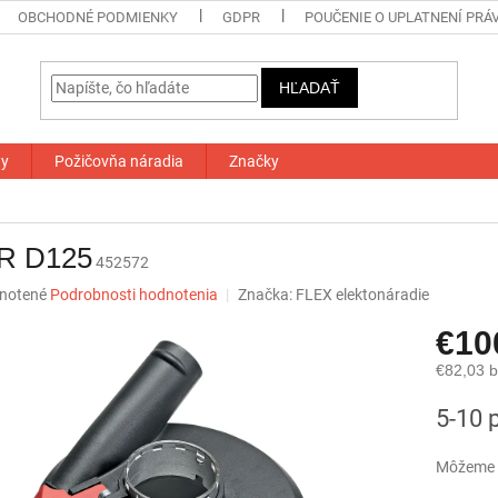
OBCHODNÉ PODMIENKY
GDPR
POUČENIE O UPLATNENÍ PRÁ
HĽADAŤ
ty
Požičovňa náradia
Značky
R D125
452572
né
notené
Podrobnosti hodnotenia
Značka:
FLEX elektonáradie
nie
€10
u
€82,03 
Jednotk
5-10 
cena:
iek.
Môžeme d