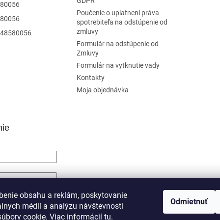
GDPR
80056
Poučenie o uplatnení práva
80056
spotrebiteľa na odstúpenie od
zmluvy
48580056
Formulár na odstúpenie od
Zmluvy
Formulár na vytknutie vady
Kontakty
Moja objednávka
nie
SIŤ SA
benie obsahu a reklám, poskytovanie
Odmietnuť
álnych médií a analýzu návštevnosti
trácia
Zabudnuté heslo
úbory cookie. Viac informácií
tu
.