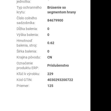
jednotka
:
Typ ochranného
Brúsenie so
krytu
:
segmentom hrany
Číslo colného
84679900
sadzobníka
:
Dĺžka balenia
:
0
Výška balenia
:
0
Hmotnosť
0.62
balenia, stroj
:
Šírka balenia
:
0
Krajina pôvodu
:
CN
Označenie
Príslušenstvo
produktu ERP
:
Kľúč k výrobku
:
229
Kód GTIN
:
4030293200722
Priemer
:
125