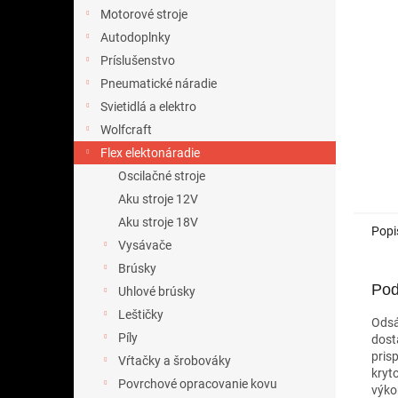
Motorové stroje
Autodoplnky
Príslušenstvo
Pneumatické náradie
Svietidlá a elektro
Wolfcraft
Flex elektonáradie
Oscilačné stroje
Aku stroje 12V
Aku stroje 18V
Popi
Vysávače
Brúsky
Pod
Uhlové brúsky
Leštičky
Odsá
Píly
dost
pris
Vŕtačky a šrobováky
kryt
Povrchové opracovanie kovu
výko