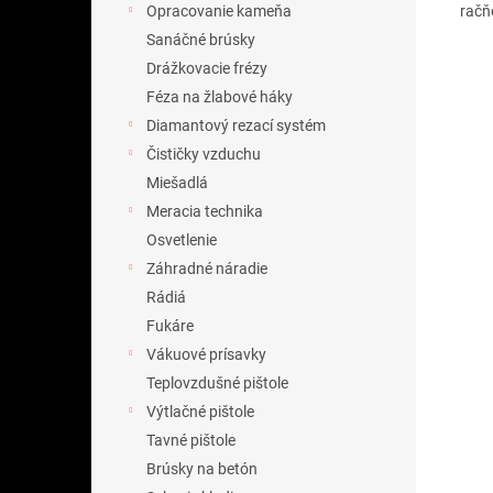
rač
Opracovanie kameňa
Sanáčné brúsky
Drážkovacie frézy
Féza na žlabové háky
Diamantový rezací systém
Čističky vzduchu
Miešadlá
Meracia technika
Osvetlenie
Záhradné náradie
Rádiá
Fukáre
Vákuové prísavky
Teplovzdušné pištole
Výtlačné pištole
Tavné pištole
Brúsky na betón