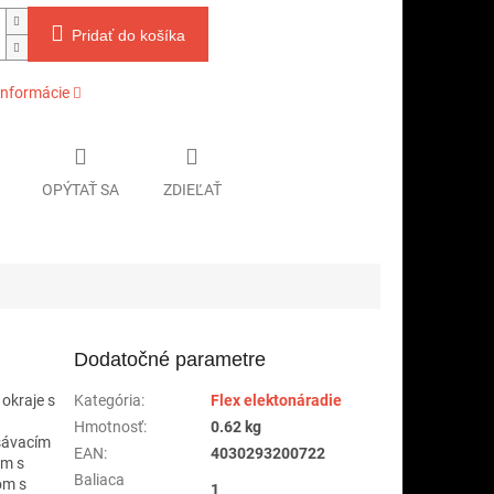
Pridať do košíka
informácie
OPÝTAŤ SA
ZDIEĽAŤ
Dodatočné parametre
okraje s
Kategória
:
Flex elektonáradie
Hmotnosť
:
0.62 kg
dsávacím
EAN
:
4030293200722
om s
Baliaca
om s
1