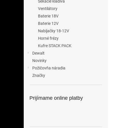
Sekacie kladiva
Ventilátory
Baterie 18V
Baterie 12V
Nabíjačky 18-12V
Horné frézy
Kufre STACK PACK
Dewalt
Novinky
Požičovňa náradia
Značky
Prijímame online platby