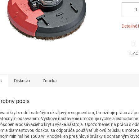
Detailné 
TLAČ
s
Diskusia
Značka
robný popis
vací kryt s odnímateľným okrajovým segmentom, Umožňuje prácu až po 
atočným odsávaním. Výškové nastavenie umožňuje rýchle a jednoduché
pôsobenie odsávacieho krytu výške nástroja. Upozornenie: na prácu s o
om a diamantovou doskou sa odporúča používať uhlovú brúsku s motor
nom minimálne 1500 W. Vhodné len pre uhlové brúsky s ochranným kryt