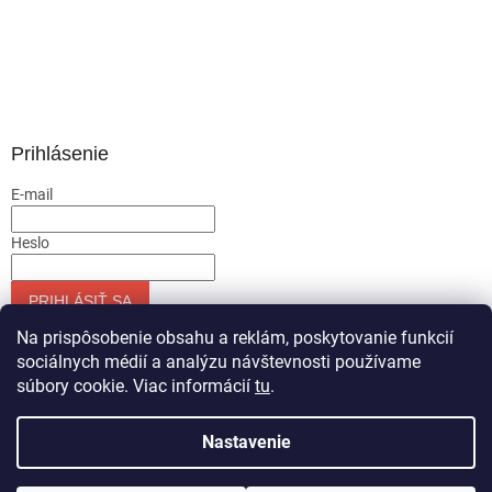
Prihlásenie
E-mail
Heslo
PRIHLÁSIŤ SA
Nová registrácia
Zabudnuté heslo
Na prispôsobenie obsahu a reklám, poskytovanie funkcií
sociálnych médií a analýzu návštevnosti používame
súbory cookie. Viac informácií
tu
.
Vytvoril Shoptet
Nastavenie