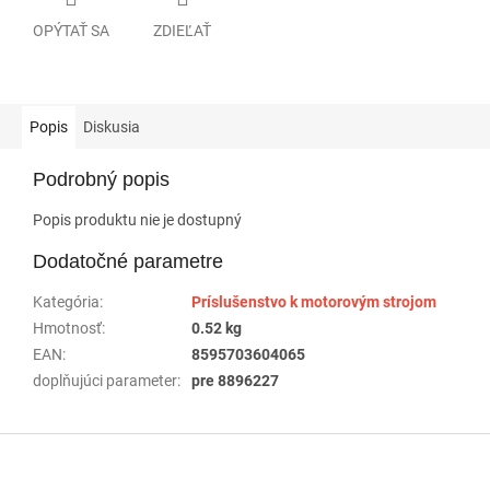
OPÝTAŤ SA
ZDIEĽAŤ
Popis
Diskusia
Podrobný popis
Popis produktu nie je dostupný
Dodatočné parametre
Kategória
:
Príslušenstvo k motorovým strojom
Hmotnosť
:
0.52 kg
EAN
:
8595703604065
doplňujúci parameter
:
pre 8896227
Z
á