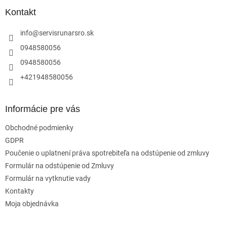
p
ä
Kontakt
t
i
info
@
servisrunarsro.sk
e
0948580056
0948580056
+421948580056
Informácie pre vás
Obchodné podmienky
GDPR
Poučenie o uplatnení práva spotrebiteľa na odstúpenie od zmluvy
Formulár na odstúpenie od Zmluvy
Formulár na vytknutie vady
Kontakty
Moja objednávka