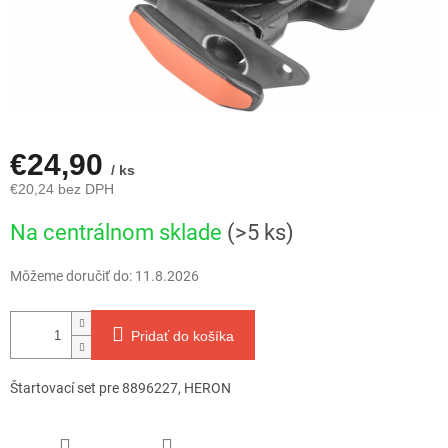
€24,90
/ ks
€20,24 bez DPH
Jednotková
Na centrálnom sklade
(>5 ks)
cena:
Môžeme doručiť do:
11.8.2026
Pridať do košíka
Štartovací set pre 8896227, HERON