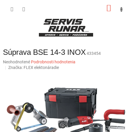
Prejsť
NÁKU
na
obsah
KOŠÍK
Súprava BSE 14-3 INOX
433454
Priemerné
Neohodnotené
Podrobnosti hodnotenia
hodnotenie
Značka:
FLEX elektonáradie
produktu
je
0,0
z
5
hviezdičiek.