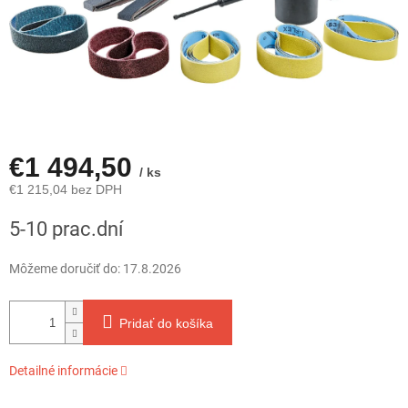
€1 494,50
/ ks
€1 215,04 bez DPH
Jednotková
5-10 prac.dní
cena:
Môžeme doručiť do:
17.8.2026
Pridať do košíka
Detailné informácie