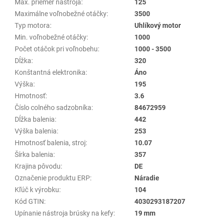
Max. priemer nástroja
:
125
Maximálne voľnobežné otáčky
:
3500
Typ motora
:
Uhlíkový motor
Min. voľnobežné otáčky
:
1000
Počet otáčok pri voľnobehu
:
1000 - 3500
Dĺžka
:
320
Konštantná elektronika
:
Áno
Výška
:
195
Hmotnosť
:
3.6
Číslo colného sadzobníka
:
84672959
Dĺžka balenia
:
442
Výška balenia
:
253
Hmotnosť balenia, stroj
:
10.07
Šírka balenia
:
357
Krajina pôvodu
:
DE
Označenie produktu ERP
:
Náradie
Kľúč k výrobku
:
104
Kód GTIN
:
4030293187207
Upínanie nástroja brúsky na kefy
:
19 mm