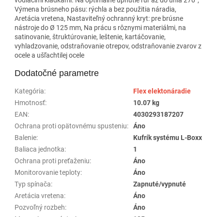
Výmena brúsneho pásu: rýchla a bez použitia náradia,
Aretácia vretena, Nastaviteľný ochranný kryt: pre brúsne
nástroje do Ø 125 mm, Na prácu s rôznymi materiálmi, na
satinovanie, štruktúrovanie, leštenie, kartáčovanie,
vyhladzovanie, odstraňovanie otrepov, odstraňovanie zvarov z
ocele a ušľachtilej ocele
Dodatočné parametre
Kategória
:
Flex elektonáradie
Hmotnosť
:
10.07 kg
EAN
:
4030293187207
Ochrana proti opätovnému spusteniu
:
Áno
Balenie
:
Kufrík systému L-Boxx
Baliaca jednotka
:
1
Ochrana proti preťaženiu
:
Áno
Monitorovanie teploty
:
Áno
Typ spínača
:
Zapnuté/vypnuté
Aretácia vretena
:
Áno
Pozvoľný rozbeh
:
Áno