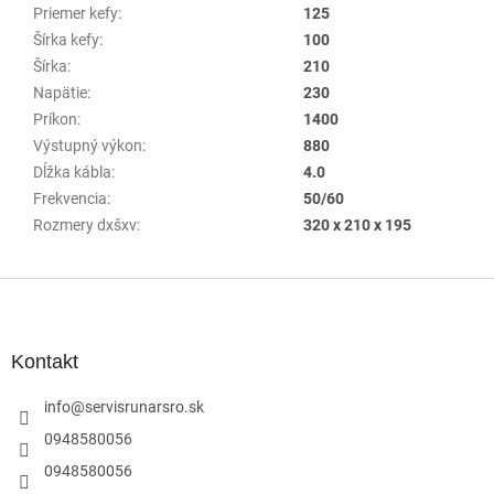
Priemer kefy
:
125
Šírka kefy
:
100
Šírka
:
210
Napätie
:
230
Príkon
:
1400
Výstupný výkon
:
880
Dĺžka kábla
:
4.0
Frekvencia
:
50/60
Rozmery dxšxv
:
320 x 210 x 195
Z
á
p
ä
Kontakt
t
i
info
@
servisrunarsro.sk
e
0948580056
0948580056