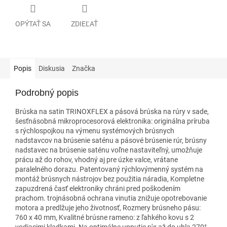
OPÝTAŤ SA
ZDIEĽAŤ
Popis
Diskusia
Značka
Podrobný popis
Brúska na satin TRINOXFLEX a pásová brúska na rúry v sade,
šesťnásobná mikroprocesorová elektronika: originálna príruba
s rýchlospojkou na výmenu systémových brúsnych
nadstavcov na brúsenie saténu a pásové brúsenie rúr, brúsny
nadstavec na brúsenie saténu voľne nastaviteľný, umožňuje
prácu až do rohov, vhodný aj pre úzke valce, vrátane
paralelného dorazu. Patentovaný rýchlovýmenný systém na
montáž brúsnych nástrojov bez použitia náradia, Kompletne
zapuzdrená časť elektroniky chráni pred poškodením
prachom. trojnásobná ochrana vinutia znižuje opotrebovanie
motora a predlžuje jeho životnosť, Rozmery brúsneho pásu:
760 x 40 mm, Kvalitné brúsne rameno: z ľahkého kovu s 2
vodiacimi kladkami. Na optimálne upnutie rúr až do uhla 270°,