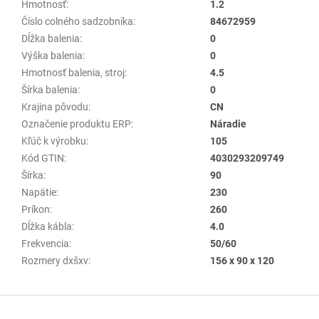
Hmotnosť
:
1.2
Číslo colného sadzobníka
:
84672959
Dĺžka balenia
:
0
Výška balenia
:
0
Hmotnosť balenia, stroj
:
4.5
Šírka balenia
:
0
Krajina pôvodu
:
CN
Označenie produktu ERP
:
Náradie
Kľúč k výrobku
:
105
Kód GTIN
:
4030293209749
Šírka
:
90
Napätie
:
230
Príkon
:
260
Dĺžka kábla
:
4.0
Frekvencia
:
50/60
Rozmery dxšxv
:
156 x 90 x 120
Z
á