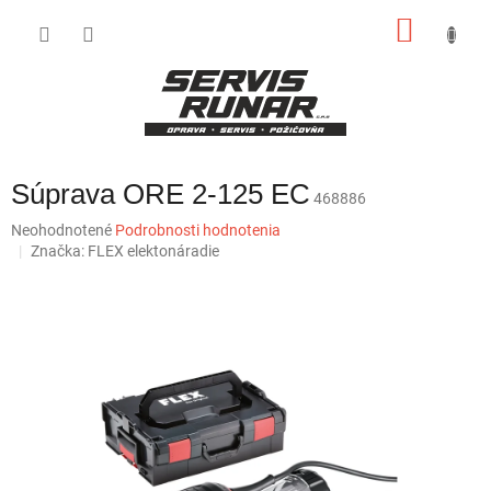
Prejsť
NÁKU
na
obsah
KOŠÍK
Súprava ORE 2-125 EC
468886
Priemerné
Neohodnotené
Podrobnosti hodnotenia
hodnotenie
Značka:
FLEX elektonáradie
produktu
je
0,0
z
5
hviezdičiek.