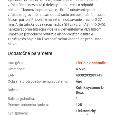
vďaka čomu nevznikajú defekty na materiáli a odpadá
nákladné koncové opracovanie, Účinné odsávanie prachu
vďaka integrovanému samoodsávaniu pre bezprašnú prácu s
filtrom parton, Pripojenie na externé odsávanie prachu Ø 27
mm, Antistatická odsávacia hadica SH 27x3,5m AS (445.045),
nárazuvzdorná filtračná vložka s vymeniteľným PES filtrom
umožňuje jednoduché vybratie alebo vyčistenie filtra a
zaručuje čo najdlhšiu životnosť, veľmi vhodná na prácu nad
hlavou
Dodatočné parametre
Kategória
:
Flex elektonáradie
Hmotnosť
:
4.5 kg
EAN
:
4030293209749
Ochrana proti opätovnému spusteniu
:
Áno
Kufrík systému L-
Balenie
:
Boxx
Baliaca jednotka
:
1
Priemer brúsneho taniera
:
125
Elektronický
Typ spínača
: