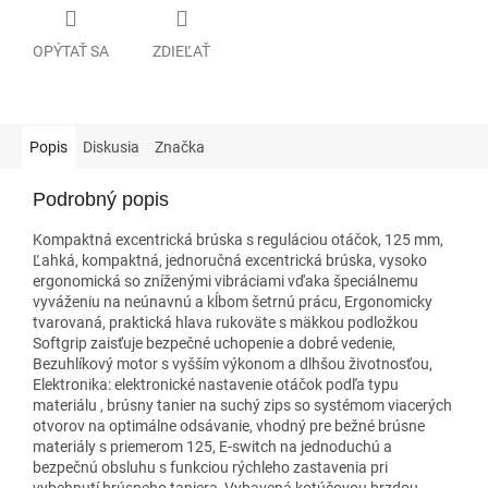
OPÝTAŤ SA
ZDIEĽAŤ
Popis
Diskusia
Značka
Podrobný popis
Kompaktná excentrická brúska s reguláciou otáčok, 125 mm,
Ľahká, kompaktná, jednoručná excentrická brúska, vysoko
ergonomická so zníženými vibráciami vďaka špeciálnemu
vyváženiu na neúnavnú a kĺbom šetrnú prácu, Ergonomicky
tvarovaná, praktická hlava rukoväte s mäkkou podložkou
Softgrip zaisťuje bezpečné uchopenie a dobré vedenie,
Bezuhlíkový motor s vyšším výkonom a dlhšou životnosťou,
Elektronika: elektronické nastavenie otáčok podľa typu
materiálu , brúsny tanier na suchý zips so systémom viacerých
otvorov na optimálne odsávanie, vhodný pre bežné brúsne
materiály s priemerom 125, E-switch na jednoduchú a
bezpečnú obsluhu s funkciou rýchleho zastavenia pri
vybehnutí brúsneho taniera, Vybavená kotúčovou brzdou,