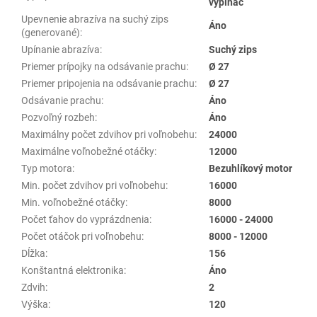
vypínač
Upevnenie abrazíva na suchý zips
Áno
(generované)
:
Upínanie abrazíva
:
Suchý zips
Priemer prípojky na odsávanie prachu
:
Ø 27
Priemer pripojenia na odsávanie prachu
:
Ø 27
Odsávanie prachu
:
Áno
Pozvoľný rozbeh
:
Áno
Maximálny počet zdvihov pri voľnobehu
:
24000
Maximálne voľnobežné otáčky
:
12000
Typ motora
:
Bezuhlíkový motor
Min. počet zdvihov pri voľnobehu
:
16000
Min. voľnobežné otáčky
:
8000
Počet ťahov do vyprázdnenia
:
16000 - 24000
Počet otáčok pri voľnobehu
:
8000 - 12000
Dĺžka
:
156
Konštantná elektronika
:
Áno
Zdvih
:
2
Výška
:
120