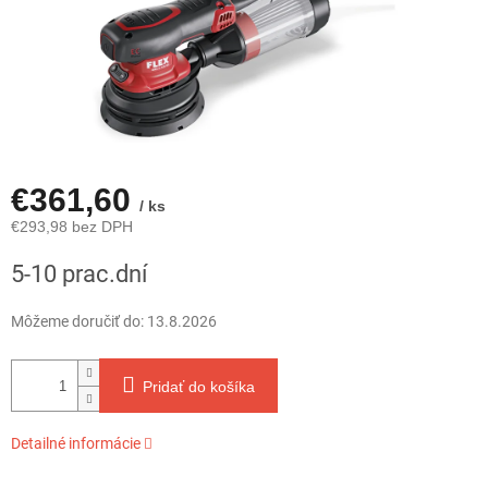
€361,60
/ ks
€293,98 bez DPH
Jednotková
5-10 prac.dní
cena:
Môžeme doručiť do:
13.8.2026
Pridať do košíka
Detailné informácie