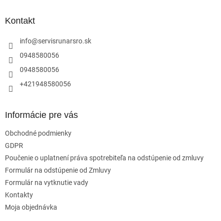
p
ä
Kontakt
t
i
info
@
servisrunarsro.sk
e
0948580056
0948580056
+421948580056
Informácie pre vás
Obchodné podmienky
GDPR
Poučenie o uplatnení práva spotrebiteľa na odstúpenie od zmluvy
Formulár na odstúpenie od Zmluvy
Formulár na vytknutie vady
Kontakty
Moja objednávka