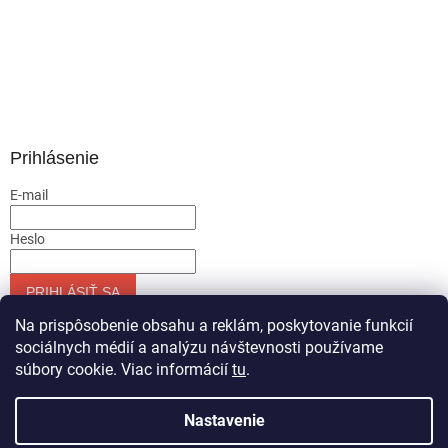
Prihlásenie
E-mail
Heslo
PRIHLÁSIŤ SA
Nová registrácia
Zabudnuté heslo
Na prispôsobenie obsahu a reklám, poskytovanie funkcií
sociálnych médií a analýzu návštevnosti používame
súbory cookie. Viac informácií
tu
.
Vytvoril Shoptet
Nastavenie