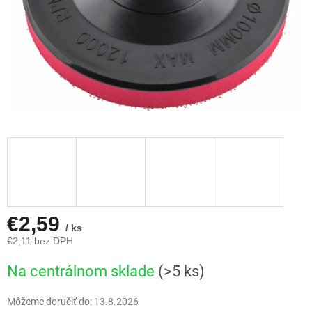
€2,59
/ ks
€2,11 bez DPH
Jednotková
Na centrálnom sklade
(>5 ks)
cena:
Môžeme doručiť do:
13.8.2026