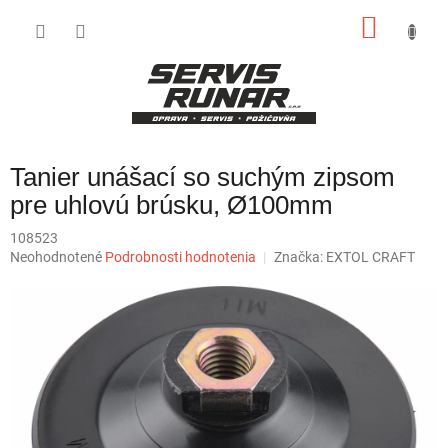
Prejsť
NÁKU
na
obsah
KOŠÍK
Tanier unášací so suchým zipsom
pre uhlovú brúsku, Ø100mm
108523
Priemerné
Neohodnotené
Podrobnosti hodnotenia
Značka:
EXTOL CRAFT
hodnotenie
produktu
je
0,0
z
5
hviezdičiek.