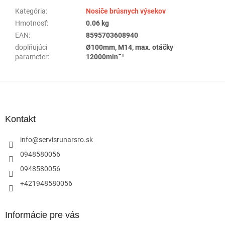
Kategória
:
Nosiče brúsnych výsekov
Hmotnosť
:
0.06 kg
EAN
:
8595703608940
doplňujúci
Ø100mm, M14, max. otáčky
parameter
:
12000minˉ¹
Z
á
p
ä
Kontakt
t
i
info
@
servisrunarsro.sk
e
0948580056
0948580056
+421948580056
Informácie pre vás