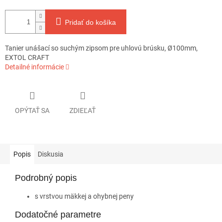
Pridať do košíka
Tanier unášací so suchým zipsom pre uhlovú brúsku, Ø100mm,
EXTOL CRAFT
Detailné informácie
OPÝTAŤ SA
ZDIEĽAŤ
Popis
Diskusia
Podrobný popis
s vrstvou mäkkej a ohybnej peny
Dodatočné parametre