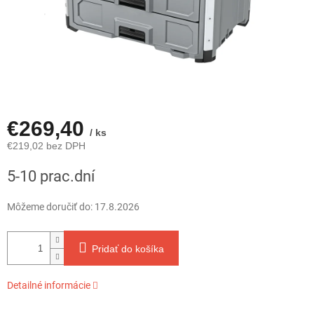
€269,40
/ ks
€219,02 bez DPH
Jednotková
5-10 prac.dní
cena:
Môžeme doručiť do:
17.8.2026
Pridať do košíka
Detailné informácie