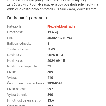
zaručujú plynulý pohyb zásuviek a box obsahuje priehradky na
oddelenie vnútorného priestoru. S 3 zásuvkami, výška 89 mm.
Dodatočné parametre
Kategória
:
Flex elektonáradie
Hmotnosť
:
13.6 kg
EAN
:
4030293270794
Baliaca jednotka
:
1
Trieda ochrany
:
IP 65
Novinka v
:
2025-01-31
Novinka od
:
2024-09-15
Nakladacia kapacita
:
35
Dĺžka
:
559
Výška
:
410
Číslo colného sadzobníka
:
39269097
Dĺžka balenia
:
297
Výška balenia
:
390
Hmotnosť balenia, stroj
:
13.6
Šírka balenia
:
427