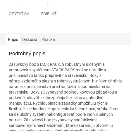
OPÝTAŤ SA
ZDIEĽAŤ
Popis
Diskusia
Značka
Podrobný popis
Zásuvkový box STACK PACK, S robustným úložným a
prepravným systémom STACK PACK možno náradie a
príslušenstvo ľahko prepraviť na stavenisko. Boxy z
nárazuvzdorného plastu s rohmi vystuženými hliníkom chránia
náradie a príslušenstvo pred najťažšími podmienkami na
stavenisku. Boxy sú vybavené odolnou kovovou západkou a
prídavné rukoväte zabezpečujú flexibilnú a pohodlnú
manipuláciu. Rýchloupínacie západky umožňujú rýchle,
flexibilné a jednoduché upevnenie každého boxu, vďaka čomu
sa dá úložný systém nakonfigurovať podľa individuálnych
potrieb. Zásuvkový box je vybavený spoľahlivými
samosvornými mechanizmami, ktoré zabraňujú otvoreniu
zásuviek počas prepravy. Robustné oceľové koľajničky