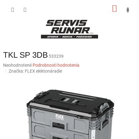
Prejsť
NÁKU
na
obsah
KOŠÍK
TKL SP 3DB
533239
Priemerné
Neohodnotené
Podrobnosti hodnotenia
hodnotenie
Značka:
FLEX elektonáradie
produktu
je
0,0
z
5
hviezdičiek.