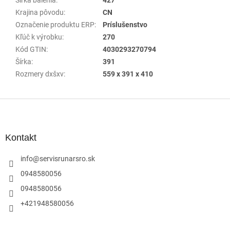
Krajina pôvodu
:
CN
Označenie produktu ERP
:
Príslušenstvo
Kľúč k výrobku
:
270
Kód GTIN
:
4030293270794
Šírka
:
391
Rozmery dxšxv
:
559 x 391 x 410
Z
á
p
ä
Kontakt
t
i
info
@
servisrunarsro.sk
e
0948580056
0948580056
+421948580056