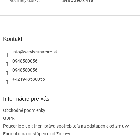
Rozmery dxšxv
:
398 x 390 x 410
Z
á
p
ä
Kontakt
t
i
info
@
servisrunarsro.sk
e
0948580056
0948580056
+421948580056
Informácie pre vás
Obchodné podmienky
GDPR
Poučenie o uplatnení práva spotrebiteľa na odstúpenie od zmluvy
Formulár na odstúpenie od Zmluvy