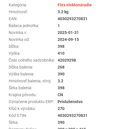
Kategória
:
Flex elektonáradie
Hmotnosť
:
3.2 kg
EAN
:
4030293270831
Baliaca jednotka
:
1
Novinka v
:
2025-01-31
Novinka od
:
2024-09-15
Dĺžka
:
398
Výška
:
410
Číslo colného sadzobníka
:
42029298
Dĺžka balenia
:
268
Výška balenia
:
390
Hmotnosť balenia, stroj
:
3.2
Šírka balenia
:
398
Krajina pôvodu
:
CN
Označenie produktu ERP
:
Príslušenstvo
Kľúč k výrobku
:
270
Kód GTIN
:
4030293270831
Šírka
:
390