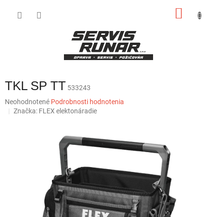
Prejsť
NÁKU
na
obsah
KOŠÍK
TKL SP TT
533243
Priemerné
Neohodnotené
Podrobnosti hodnotenia
hodnotenie
Značka:
FLEX elektonáradie
produktu
je
0,0
z
5
hviezdičiek.