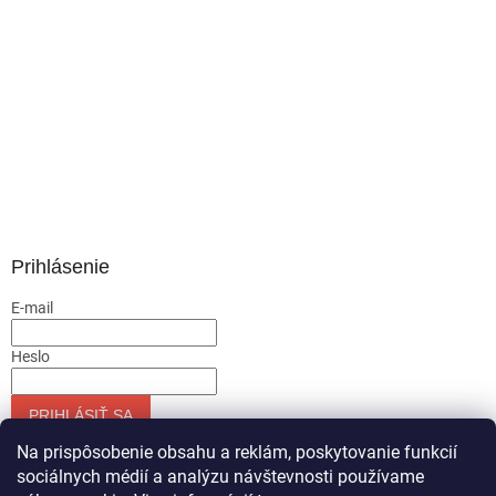
Prihlásenie
E-mail
Heslo
PRIHLÁSIŤ SA
Nová registrácia
Zabudnuté heslo
Na prispôsobenie obsahu a reklám, poskytovanie funkcií
sociálnych médií a analýzu návštevnosti používame