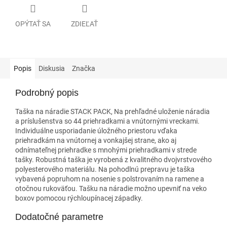
OPÝTAŤ SA
ZDIEĽAŤ
Popis
Diskusia
Značka
Podrobný popis
Taška na náradie STACK PACK, Na prehľadné uloženie náradia
a príslušenstva so 44 priehradkami a vnútornými vreckami.
Individuálne usporiadanie úložného priestoru vďaka
priehradkám na vnútornej a vonkajšej strane, ako aj
odnímateľnej priehradke s mnohými priehradkami v strede
tašky. Robustná taška je vyrobená z kvalitného dvojvrstvového
polyesterového materiálu. Na pohodlnú prepravu je taška
vybavená popruhom na nosenie s polstrovaním na ramene a
otočnou rukoväťou. Tašku na náradie možno upevniť na veko
boxov pomocou rýchloupínacej západky.
Dodatočné parametre