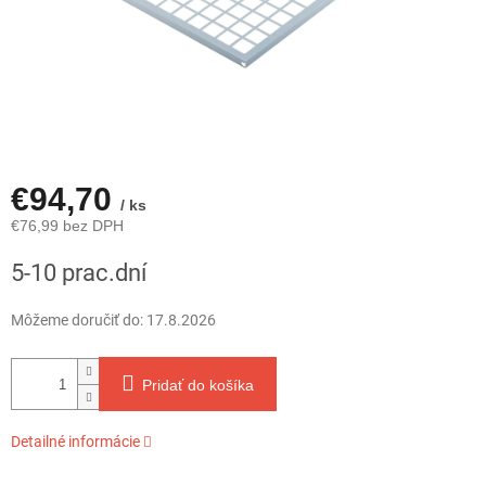
€94,70
/ ks
€76,99 bez DPH
Jednotková
5-10 prac.dní
cena:
Môžeme doručiť do:
17.8.2026
Pridať do košíka
Detailné informácie