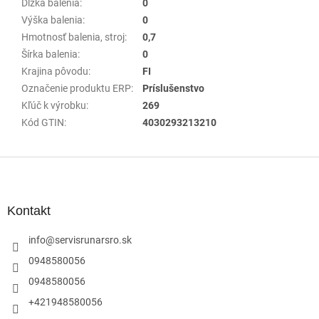
Dĺžka balenia
:
0
Výška balenia
:
0
Hmotnosť balenia, stroj
:
0,7
Šírka balenia
:
0
Krajina pôvodu
:
FI
Označenie produktu ERP
:
Príslušenstvo
Kľúč k výrobku
:
269
Kód GTIN
:
4030293213210
Z
á
p
ä
Kontakt
t
i
info
@
servisrunarsro.sk
e
0948580056
0948580056
+421948580056