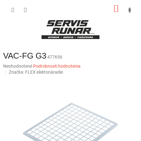
Prejsť
NÁKU
na
obsah
KOŠÍK
VAC-FG G3
477656
Priemerné
Neohodnotené
Podrobnosti hodnotenia
hodnotenie
Značka:
FLEX elektonáradie
produktu
je
0,0
z
5
hviezdičiek.