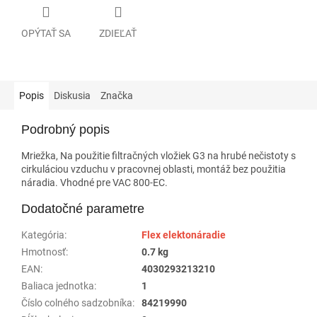
OPÝTAŤ SA
ZDIEĽAŤ
Popis
Diskusia
Značka
Podrobný popis
Mriežka, Na použitie filtračných vložiek G3 na hrubé nečistoty s
cirkuláciou vzduchu v pracovnej oblasti, montáž bez použitia
náradia. Vhodné pre VAC 800-EC.
Dodatočné parametre
Kategória
:
Flex elektonáradie
Hmotnosť
:
0.7 kg
EAN
:
4030293213210
Baliaca jednotka
:
1
Číslo colného sadzobníka
:
84219990