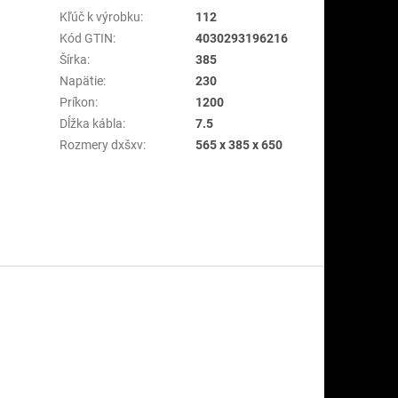
Kľúč k výrobku
:
112
Kód GTIN
:
4030293196216
Šírka
:
385
Napätie
:
230
Príkon
:
1200
Dĺžka kábla
:
7.5
Rozmery dxšxv
:
565 x 385 x 650