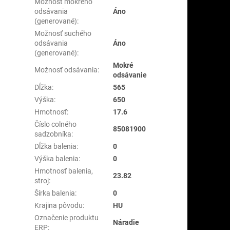
Možnosť mokrého
odsávania
Áno
(generované)
:
Možnosť suchého
odsávania
Áno
(generované)
:
Mokré
Možnosť odsávania
:
odsávanie
Dĺžka
:
565
Výška
:
650
Hmotnosť
:
17.6
Číslo colného
85081900
sadzobníka
:
Dĺžka balenia
:
0
Výška balenia
:
0
Hmotnosť balenia,
23.82
stroj
:
Šírka balenia
:
0
Krajina pôvodu
:
HU
Označenie produktu
Náradie
ERP
: