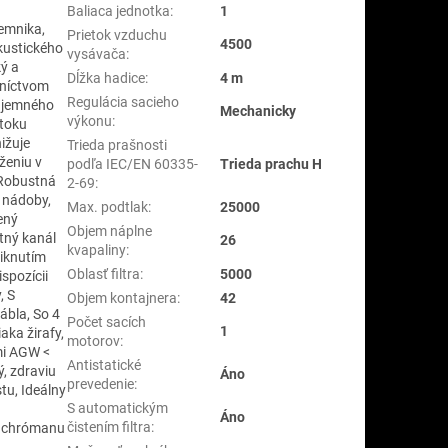
Baliaca jednotka
:
1
emnika,
Prietok vzduchu
4500
kustického
vysávača
:
ký a
Dĺžka hadice
:
4 m
dníctvom
Regulácia sacieho
s jemného
Mechanicky
výkonu
:
etoku
ižuje
Trieda prašnosti
ženiu v
podľa IEC/EN 60335-
Trieda prachu H
 Robustná
2-69
:
 nádoby,
Max. podtlak
:
25000
ený
Objem náplne
tný kanál
26
kvapaliny
:
niknutím
Oblasť filtra
:
5000
ispozícii
, S
Objem kontajnera
:
42
ábla, So 4
Počet sacích
1
aka žirafy,
motorov
:
mi AGW <
Antistatické
, zdraviu
Áno
prevedenie
:
tu, Ideálny
S automatickým
Áno
čistením filtra
:
, chrómanu