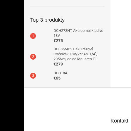
Top 3 produkty
DCH273NT Aku.combi kladivo
18V
€275
DCF86MP2T aku rázový
utahovák 18V/2*5Ah, 1/4",
205Nm, edice McLaren F1
€279
DCB184
€65
Z
á
p
ä
t
Kontakt
i
e