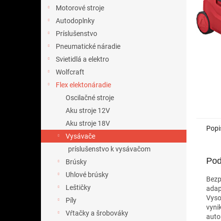
Motorové stroje
Autodoplnky
Príslušenstvo
Pneumatické náradie
Svietidlá a elektro
Wolfcraft
Flex elektonáradie
Oscilačné stroje
Aku stroje 12V
Aku stroje 18V
Popi
Vysávače
príslušenstvo k vysávačom
Pod
Brúsky
Uhlové brúsky
Bezp
Leštičky
adap
Vyso
Píly
vyni
Vŕtačky a šrobováky
auto