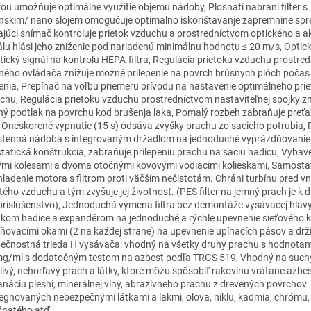
vou umožňuje optimálne využitie objemu nádoby, Plosnati nabrani filter s
onskim/ nano slojem omogućuje optimalno iskorištavanje zapremnine spr
ajúci snímač kontroluje prietok vzduchu a prostredníctvom optického a a
álu hlási jeho zníženie pod nariadenú minimálnu hodnotu ≤ 20 m/s, Optic
tický signál na kontrolu HEPA-filtra, Regulácia prietoku vzduchu prostre
ného ovládača znižuje možné prilepenie na povrch brúsnych plôch poča
enia, Prepínač na voľbu priemeru prívodu na nastavenie optimálneho pri
chu, Regulácia prietoku vzduchu prostredníctvom nastaviteľnej spojky zn
ý podtlak na povrchu kod brušenja laka, Pomalý rozbeh zabraňuje preťa
i. Oneskorené vypnutie (15 s) odsáva zvyšky prachu zo sacieho potrubia,
stenná nádoba s integrovaným držadlom na jednoduché vyprázdňovanie
statická konštrukcia, zabraňuje prilepeniu prachu na saciu hadicu, Vybav
ými kolesami a dvoma otočnými kovovými vodiacimi kolieskami, Samosta
hladenie motora s filtrom proti väčším nečistotám. Chráni turbínu pred v
tého vzduchu a tým zvyšuje jej životnosť. (PES filter na jemný prach je k d
príslušenstvo), Jednoduchá výmena filtra bez demontáže vysávacej hlavy
akom hadice a expandérom na jednoduché a rýchle upevnenie sieťového k
ňovacími okami (2 na každej strane) na upevnenie upínacích pásov a drži
ečnostná trieda H vysávača: vhodný na všetky druhy prachu s hodnota
mg/ml s dodatočným testom na azbest podľa TRGS 519, Vhodný na suchý
livý, nehorľavý prach a látky, ktoré môžu spôsobiť rakovinu vrátane azbes
anáciu plesní, minerálnej vlny, abrazívneho prachu z drevených povrchov
egnovaných nebezpečnými látkami a lakmi, olova, niklu, kadmia, chrómu
čnatého atď.