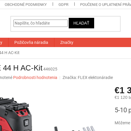
OBCHODNÉ PODMIENKY
GDPR
POUČENIE O UPLATNENÍ PRÁ
HĽADAŤ
ty
Požičovňa náradia
Značky
44 H AC-Kit
 44 H AC-Kit
446025
né
notené
Podrobnosti hodnotenia
Značka:
FLEX elektonáradie
nie
€1 
u
€1 120 
Jednotk
5-10 
cena:
iek.
Môžeme d