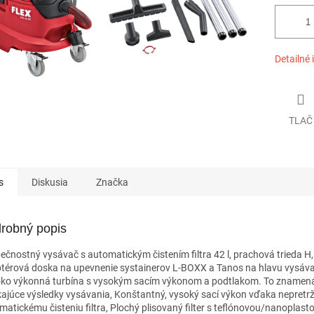
Detailné 
TLAČ
s
Diskusia
Značka
robný popis
ečnostný vysávač s automatickým čistením filtra 42 l, prachová trieda 
térová doska na upevnenie systainerov L-BOXX a Tanos na hlavu vysáv
ko výkonná turbína s vysokým sacím výkonom a podtlakom. To znamen
kajúce výsledky vysávania, Konštantný, vysoký sací výkon vďaka nepretr
matickému čisteniu filtra, Plochý plisovaný filter s teflónovou/nanoplast