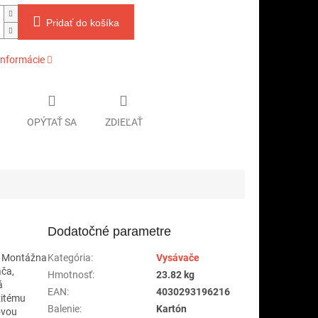
Pridať do košíka
informácie
OPÝTAŤ SA
ZDIEĽAŤ
Dodatočné parametre
H, Montážna
Kategória
:
Vysávače
ača,
Hmotnosť
:
23.82 kg
á
EAN
:
4030293196216
žitému
Balenie
:
Kartón
ovou