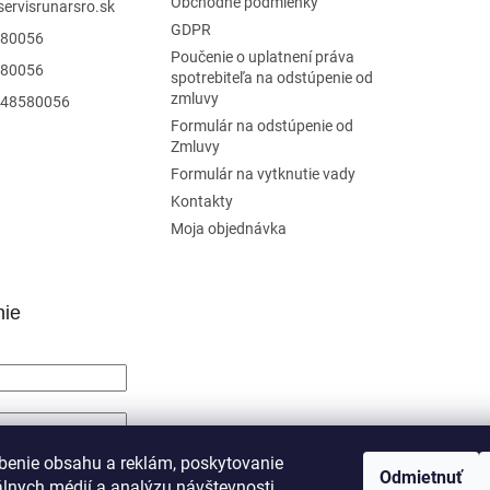
Obchodné podmienky
servisrunarsro.sk
GDPR
80056
Poučenie o uplatnení práva
80056
spotrebiteľa na odstúpenie od
zmluvy
48580056
Formulár na odstúpenie od
Zmluvy
Formulár na vytknutie vady
Kontakty
Moja objednávka
nie
SIŤ SA
benie obsahu a reklám, poskytovanie
Odmietnuť
álnych médií a analýzu návštevnosti
trácia
Zabudnuté heslo