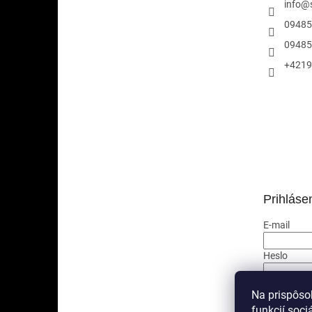
info
@
09485
09485
+4219
Prihláse
E-mail
Heslo
PRIHLÁ
Na prispôso
funkcií soci
Nová regis