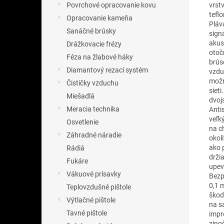
vrst
Povrchové opracovanie kovu
tefl
Opracovanie kameňa
Pláv
Sanáčné brúsky
sign
akus
Drážkovacie frézy
otoč
Féza na žlabové háky
brús
Diamantový rezací systém
vzdu
možn
Čističky vzduchu
siet
Miešadlá
dvoj
Meracia technika
Anti
veľk
Osvetlenie
na c
Záhradné náradie
okoli
ako 
Rádiá
drži
Fukáre
upev
Vákuové prísavky
Bezp
0,1 
Teplovzdušné pištole
škod
Výtlačné pištole
na s
Tavné pištole
impr
zino