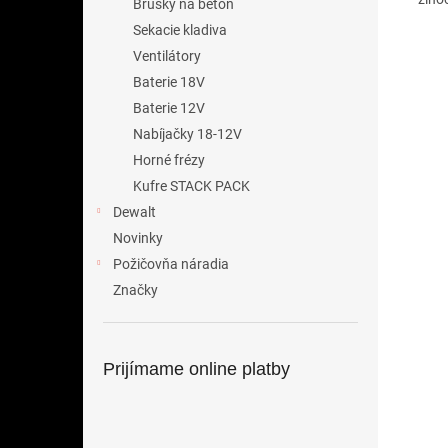
Brúsky na betón
Sekacie kladiva
Ventilátory
Baterie 18V
Baterie 12V
Nabíjačky 18-12V
Horné frézy
Kufre STACK PACK
Dewalt
Novinky
Požičovňa náradia
Značky
Prijímame online platby