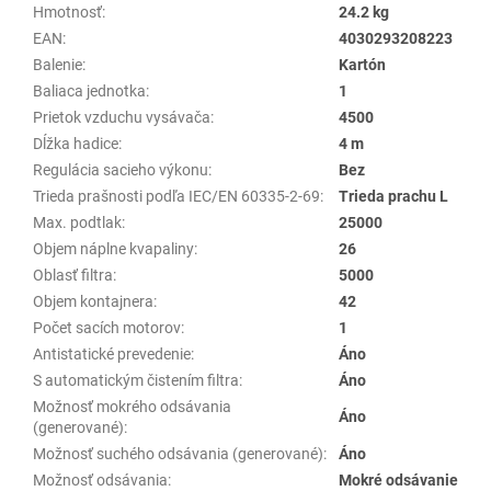
Hmotnosť
:
24.2 kg
EAN
:
4030293208223
Balenie
:
Kartón
Baliaca jednotka
:
1
Prietok vzduchu vysávača
:
4500
Dĺžka hadice
:
4 m
Regulácia sacieho výkonu
:
Bez
Trieda prašnosti podľa IEC/EN 60335-2-69
:
Trieda prachu L
Max. podtlak
:
25000
Objem náplne kvapaliny
:
26
Oblasť filtra
:
5000
Objem kontajnera
:
42
Počet sacích motorov
:
1
Antistatické prevedenie
:
Áno
S automatickým čistením filtra
:
Áno
Možnosť mokrého odsávania
Áno
(generované)
:
Možnosť suchého odsávania (generované)
:
Áno
Možnosť odsávania
:
Mokré odsávanie