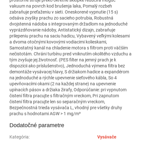
vakuum na povrch kod brušenja laka, Pomalý rozbeh
zabraňuje preťaženiu v sieti. Oneskorené vypnutie (15 s)
odsáva zvyšky prachu zo sacieho potrubia, Robustná
dvojstenná nádoba s integrovaným držadlom na jednoduché
vyprázdňovanie nádoby, Antistatický dizajn, zabraňuje
prilepeniu prachu na saciu hadicu, Vybavený veľkými kolesami
a dvoma otočnými kovovými vodiacimi kolieskami,
Samostatný kanál na chladenie motora s filtrom proti väčším
nečistotám. Chráni turbínu pred vniknutím okolitého vzduchu a
tým zvyšuje jej životnosť. (PES filter na jemný prach je k
dispozícii ako príslušenstvo), Jednoduchá výmena filtra bez
demontáže vysávacej hlavy, S držiakom hadice a expandérom
na jednoduché a rýchle upevnenie sieťového kábla, So 4
upevňovacími okami (2 na každej strane) na upevnenie
upínacích pásov a držiaka žirafy, Odporúčanie: pri vypnutom
čistení filtra pracujte s filtračným vreckom, Pri zapnutom
čistení filtra pracujte len so separačným vreckom,
Bezpečnostná trieda vysávača L, vhodný pre všetky druhy
prachu s hodnotami AGW > 1 mg/m³
Dodatočné parametre
Kategória
:
Vysávače