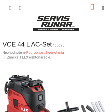
Prejsť
NÁKU
na
obsah
KOŠÍK
VCE 44 L AC-Set
465690
Priemerné
Neohodnotené
Podrobnosti hodnotenia
hodnotenie
Značka:
FLEX elektonáradie
produktu
je
0,0
z
5
hviezdičiek.