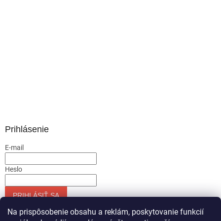
Prihlásenie
E-mail
Heslo
PRIHLÁSIŤ SA
Nová registrácia
Zabudnuté heslo
Na prispôsobenie obsahu a reklám, poskytovanie funkcií