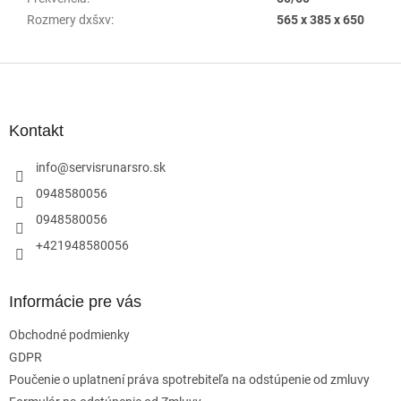
Rozmery dxšxv
:
565 x 385 x 650
Z
á
p
ä
Kontakt
t
i
info
@
servisrunarsro.sk
e
0948580056
0948580056
+421948580056
Informácie pre vás
Obchodné podmienky
GDPR
Poučenie o uplatnení práva spotrebiteľa na odstúpenie od zmluvy