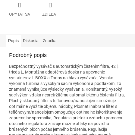
OPÝTAŤ SA
ZDIEĽAŤ
Popis
Diskusia
Značka
Podrobný popis
Bezpečnostný vysávač s automatickým čistením filtra, 42 l,
trieda L, Montážna adaptérová doska na upevnenie
systainerov L-BOXX a Tanos na hlavu vysávača, Vysoko
výkonná turbína s vysokým sacím výkonom a podtlakom. To
znamená vynikajúce výsledky vysávania, Konštantný, vysoký
sací výkon vďaka nepretržitému automatickému čisteniu filtra,
Plochý skladaný filter s teflónovou/nanoslojem umožňuje
optimálne využitie objemu nádoby, Plosnati nabrani filter s
teflónovym/nanoslojem omogućuje optimalno iskorištavanje
zapremnine spremnika, Regulácia prietoku vzduchu pomocou
otočného regulátora znižuje možné otlaky na povrchu
brúsených plôch počas jemného brúsenia, Regulacija
prostorne struje preko okretne sklopke reducira moguć