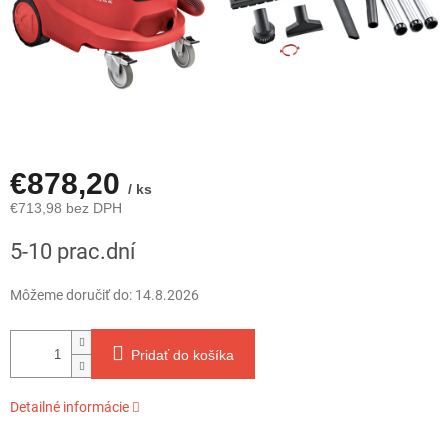
€878,20
/ ks
€713,98 bez DPH
Jednotková
5-10 prac.dní
cena:
Môžeme doručiť do:
14.8.2026
Pridať do košíka
Detailné informácie