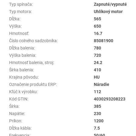
Typ spínača
:
Zapnuté/vypnuté
Typ motora
:
Uhlíkový motor
Dĺžka
:
565
Výška
:
650
Hmotnosť
:
16.7
Číslo colného sadzobníka
:
85081900
Dĺžka balenia
:
780
Výška balenia
:
720
Hmotnosť balenia, stroj
:
24.2
Šírka balenia
:
410
Krajina pôvodu
:
HU
Označenie produktu ERP
:
Náradie
Kľúč k výrobku
:
112
Kód GTIN
:
4030293208223
Šírka
:
385
Napätie
:
230
Príkon
:
1200
Dĺžka kábla
:
7.5
Frekvencia
:
50/60