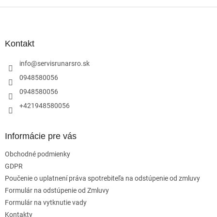
Z
á
p
ä
Kontakt
t
i
info
@
servisrunarsro.sk
e
0948580056
0948580056
+421948580056
Informácie pre vás
Obchodné podmienky
GDPR
Poučenie o uplatnení práva spotrebiteľa na odstúpenie od zmluvy
Formulár na odstúpenie od Zmluvy
Formulár na vytknutie vady
Kontakty