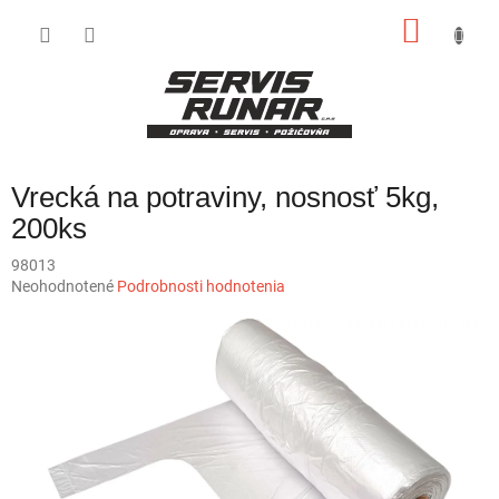
Prejsť
NÁKU
na
obsah
KOŠÍK
Vrecká na potraviny, nosnosť 5kg,
200ks
98013
Priemerné
Neohodnotené
Podrobnosti hodnotenia
hodnotenie
produktu
je
0,0
z
5
hviezdičiek.