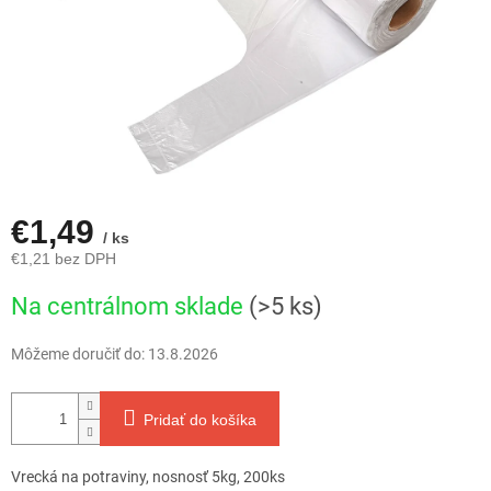
€1,49
/ ks
€1,21 bez DPH
Jednotková
Na centrálnom sklade
(>5 ks)
cena:
Môžeme doručiť do:
13.8.2026
Pridať do košíka
Vrecká na potraviny, nosnosť 5kg, 200ks