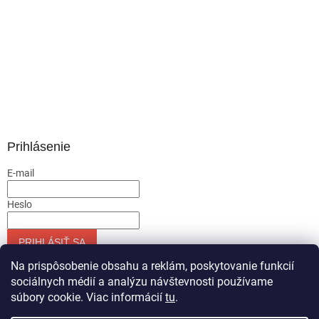
Prihlásenie
E-mail
Heslo
PRIHLÁSIŤ SA
Nová registrácia
Zabudnuté heslo
Na prispôsobenie obsahu a reklám, poskytovanie funkcií
sociálnych médií a analýzu návštevnosti používame
súbory cookie. Viac informácií
tu
.