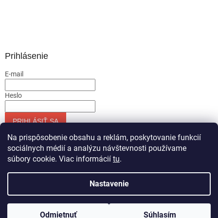
Prihlásenie
E-mail
Heslo
PRIHLÁSIŤ SA
Nová registrácia
Zabudnuté heslo
Na prispôsobenie obsahu a reklám, poskytovanie funkcií
sociálnych médií a analýzu návštevnosti používame
súbory cookie. Viac informácií
tu
.
Vytvoril Shoptet
Nastavenie
Copyright 2026
Servis-runar sro
. Všetky práva vyhradené.
Odmietnuť
Súhlasím
Upraviť nastavenie cookies