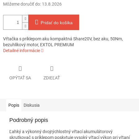
Môžeme doručiť do:
13.8.2026
Pridať do košíka
Vŕtačka s príklepom aku kompaktná Share20V, bez aku, 50Nm,
bezuhlíkový motor, EXTOL PREMIUM
Detailné informácie
OPÝTAŤ SA
ZDIEĽAŤ
Popis
Diskusia
Podrobný popis
Ľahký a výkonný dvojrýchlostný vŕtací akumulátorový
skrutkovač s príklepom poskytuje vysoký vŕtací výkon pri vŕtaní