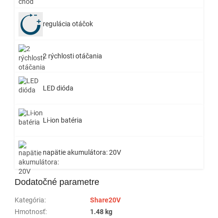
regulácia otáčok
2 rýchlosti otáčania
LED dióda
Li-ion batéria
napätie akumulátora: 20V
Dodatočné parametre
Kategória
:
Share20V
Hmotnosť
:
1.48 kg