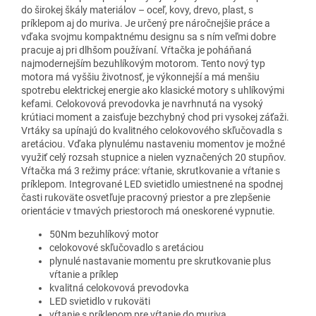
do širokej škály materiálov – oceľ, kovy, drevo, plast, s
príklepom aj do muriva. Je určený pre náročnejšie práce a
vďaka svojmu kompaktnému designu sa s ním veľmi dobre
pracuje aj pri dlhšom používaní. Vŕtačka je poháňaná
najmodernejším bezuhlíkovým motorom. Tento nový typ
motora má vyššiu životnosť, je výkonnejší a má menšiu
spotrebu elektrickej energie ako klasické motory s uhlíkovými
kefami. Celokovová prevodovka je navrhnutá na vysoký
krútiaci moment a zaisťuje bezchybný chod pri vysokej záťaži.
Vrtáky sa upínajú do kvalitného celokovového skľučovadla s
aretáciou. Vďaka plynulému nastaveniu momentov je možné
využiť celý rozsah stupnice a nielen vyznačených 20 stupňov.
Vŕtačka má 3 režimy práce: vŕtanie, skrutkovanie a vŕtanie s
príklepom. Integrované LED svietidlo umiestnené na spodnej
časti rukoväte osvetľuje pracovný priestor a pre zlepšenie
orientácie v tmavých priestoroch má oneskorené vypnutie.
50Nm bezuhlíkový motor
celokovové skľučovadlo s aretáciou
plynulé nastavanie momentu pre skrutkovanie plus
vŕtanie a príklep
kvalitná celokovová prevodovka
LED svietidlo v rukoväti
vŕtanie s príklepom pre vŕtanie do muriva