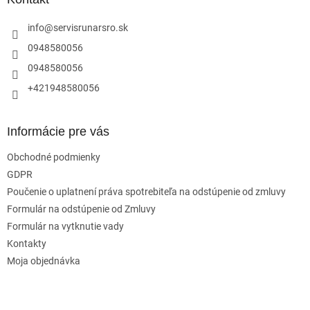
t
i
info
@
servisrunarsro.sk
e
0948580056
0948580056
+421948580056
Informácie pre vás
Obchodné podmienky
GDPR
Poučenie o uplatnení práva spotrebiteľa na odstúpenie od zmluvy
Formulár na odstúpenie od Zmluvy
Formulár na vytknutie vady
Kontakty
Moja objednávka