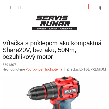
Prejsť
NÁKU
na
obsah
KOŠÍK
Vŕtačka s príklepom aku kompaktná
Share20V, bez aku, 50Nm,
bezuhlíkový motor
8891807
Priemerné
Neohodnotené
Podrobnosti hodnotenia
Značka:
EXTOL PREMIUM
hodnotenie
produktu
je
0,0
z
5
hviezdičiek.