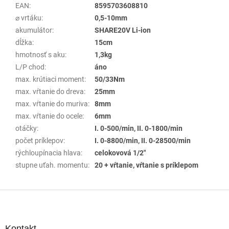
EAN
:
8595703608810
⌀ vrtáku
:
0,5-10mm
akumulátor
:
SHARE20V Li-ion
dĺžka
:
15cm
hmotnosť s aku
:
1,3kg
L/P chod
:
áno
max. krútiaci moment
:
50/33Nm
max. vŕtanie do dreva
:
25mm
max. vŕtanie do muriva
:
8mm
max. vŕtanie do ocele
:
6mm
otáčky
:
I. 0-500/min, II. 0-1800/min
počet príklepov
:
I. 0-8800/min, II. 0-28500/min
rýchloupínacia hlava
:
celokovová 1/2"
stupne uťah. momentu
:
20 + vŕtanie, vŕtanie s príklepom
Z
á
p
ä
Kontakt