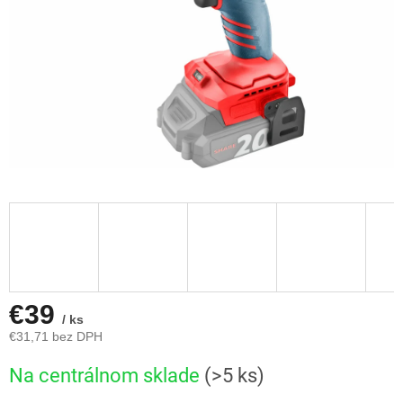
€39
/ ks
€31,71 bez DPH
Jednotková
Na centrálnom sklade
(>5 ks)
cena: