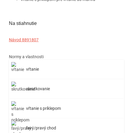
Na stiahnutie
Návod 8891807
Normy a vlastnosti
vŕtanie
skrutkovanie
vŕtanie s príklepom
ľavý/pravý chod