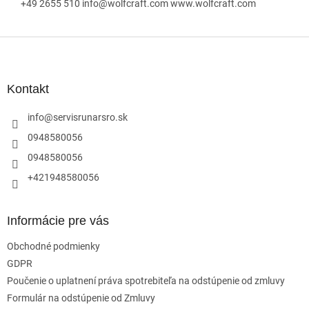
+49 2655 510 info@wolfcraft.com www.wolfcraft.com
Z
á
p
ä
Kontakt
t
i
info
@
servisrunarsro.sk
e
0948580056
0948580056
+421948580056
Informácie pre vás
Obchodné podmienky
GDPR
Poučenie o uplatnení práva spotrebiteľa na odstúpenie od zmluvy
Formulár na odstúpenie od Zmluvy