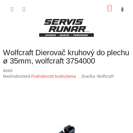
Prejsť
NÁKU
na
obsah
KOŠÍK
Wolfcraft Dierovač kruhový do plechu
ø 35mm, wolfcraft 3754000
4666
Priemerné
Neohodnotené
Podrobnosti hodnotenia
Značka:
Wolfcraft
hodnotenie
produktu
je
0,0
z
5
hviezdičiek.