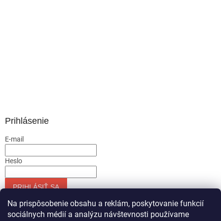
Prihlásenie
E-mail
Heslo
PRIHLÁSIŤ SA
Nová registrácia
Zabudnuté heslo
Na prispôsobenie obsahu a reklám, poskytovanie funkcií
sociálnych médií a analýzu návštevnosti používame