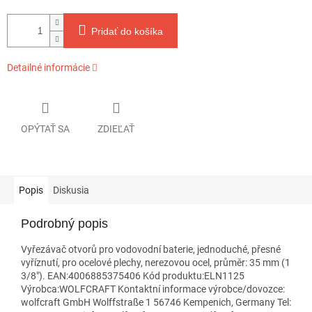
Pridať do košíka
Detailné informácie
OPÝTAŤ SA
ZDIEĽAŤ
Popis
Diskusia
Podrobný popis
Vyřezávač otvorů pro vodovodní baterie, jednoduché, přesné
vyříznutí, pro ocelové plechy, nerezovou ocel, průměr: 35 mm (1
3/8"). EAN:4006885375406 Kód produktu:ELN1125
Výrobca:WOLFCRAFT Kontaktní informace výrobce/dovozce:
wolfcraft GmbH Wolffstraße 1 56746 Kempenich, Germany Tel: