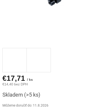
€17,71
/ ks
€14,40 bez DPH
Jednotková
Skladem
(>5 ks)
cena:
Môžeme doručiť do:
11.8.2026