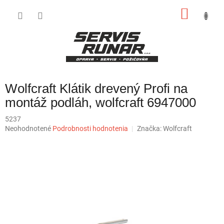
Prejsť
NÁKU
na
obsah
KOŠÍK
Wolfcraft Klátik drevený Profi na
montáž podláh, wolfcraft 6947000
5237
Priemerné
Neohodnotené
Podrobnosti hodnotenia
Značka:
Wolfcraft
hodnotenie
produktu
je
0,0
z
5
hviezdičiek.