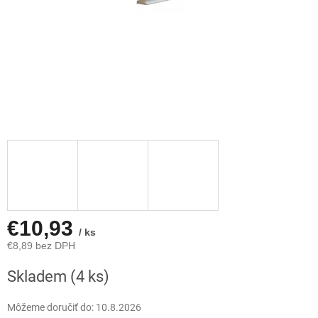
€10,93
/ ks
€8,89 bez DPH
Jednotková
Skladem
(4 ks)
cena:
Môžeme doručiť do:
10.8.2026