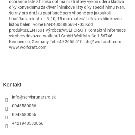
ochranné liště z hliníku optimální ztrátový výkon úderu kladiva
díky konvexnímu zakřivení hliníkové lišty díky speciálnímu tvaru
šetrný pro drážku popřípadě pero vhodné pro jakoukoli
tloušťku laminátu – 5, 10, 15 mm materiál: dřevo s hliníkovou
lištou balení: volně EAN:4006885694705 Kód
produktu:ELN1601 Výrobca:WOLFCRAFT Kontaktní informace
výrobce/dovozce: wolfcraft GmbH Wolffstraße 1 56746
Kempenich, Germany Tel: +49 2655 510 info@wolfcraft.com
www.wolfcraft.com
Z
á
p
ä
Kontakt
t
i
info
@
servisrunarsro.sk
e
0948580056
0948580056
+421948580056