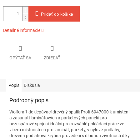
Pridať do košíka
Detailné informácie
OPÝTAŤ SA
ZDIEĽAŤ
Popis
Diskusia
Podrobný popis
Wolfcraft doklepávací dřevěný špalík Profi 6947000 k umístění
a zasunutí laminátových a parketových panelů pro
bezespárové spojení ideální pro rozsáhlé pokládací práce ve
vícero místnostech pro laminát, parkety, vinylové podlahy,
dřevěná podlahová krytina provedení s dlouhou životností díky