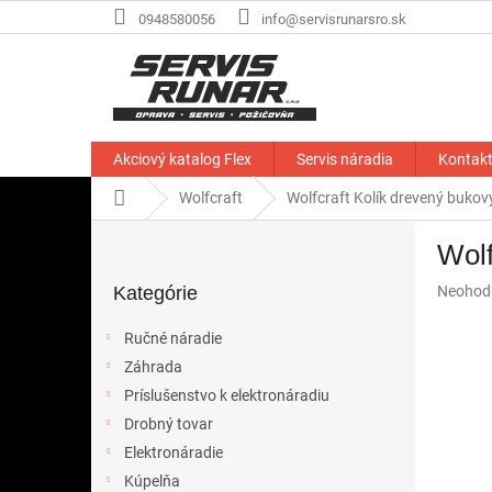
Prejsť
0948580056
info@servisrunarsro.sk
na
obsah
Akciový katalog Flex
Servis náradia
Kontak
Domov
Wolfcraft
Wolfcraft Kolík drevený buko
B
Wolf
o
Preskočiť
č
Priemer
Kategórie
Neohod
kategórie
n
hodnote
ý
produkt
Ručné náradie
p
je
Záhrada
a
0,0
z
Príslušenstvo k elektronáradiu
n
5
e
Drobný tovar
hviezdič
l
Elektronáradie
Kúpelňa