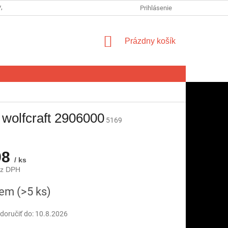
VA SPOTREBITEĽA NA ODSTÚPENIE OD ZMLUVY
Prihlásenie
FORMULÁR NA ODSTÚ
NÁKUPNÝ
Prázdny košík
KOŠÍK
 wolfcraft 2906000
5169
98
/ ks
ez DPH
ová
dem
(>5 ks)
oručiť do:
10.8.2026