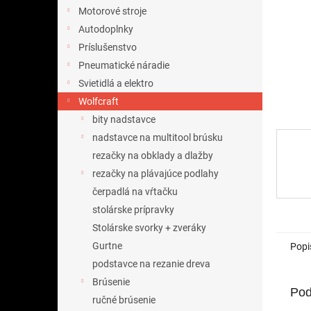
Motorové stroje
Autodoplnky
Príslušenstvo
Pneumatické náradie
Svietidlá a elektro
Wolfcraft
bity nadstavce
nadstavce na multitool brúsku
rezačky na obklady a dlažby
rezačky na plávajúce podlahy
čerpadlá na vŕtačku
stolárske prípravky
Stolárske svorky + zveráky
Gurtne
Popi
podstavce na rezanie dreva
Brúsenie
Pod
ručné brúsenie