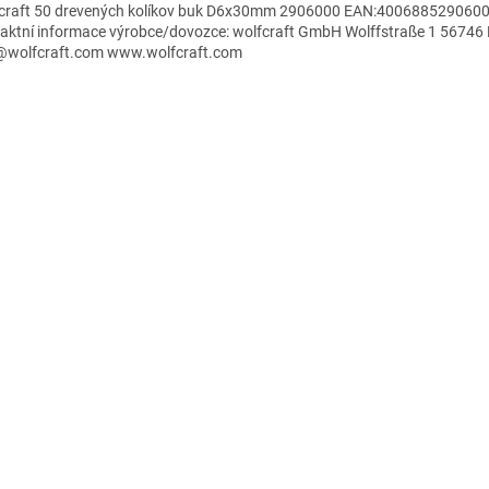
craft 50 drevených kolíkov buk D6x30mm 2906000 EAN:40068852906
aktní informace výrobce/dovozce: wolfcraft GmbH Wolffstraße 1 56746
@wolfcraft.com www.wolfcraft.com