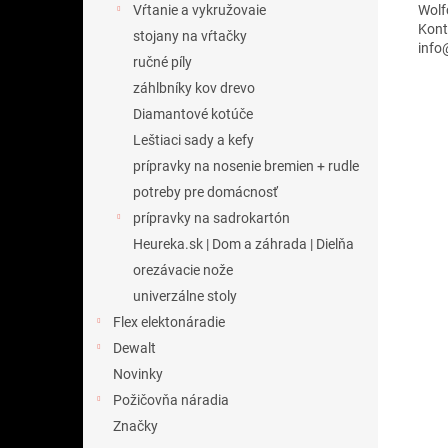
Wolf
Vŕtanie a vykružovaie
Kont
stojany na vŕtačky
info
ručné píly
záhlbníky kov drevo
Diamantové kotúče
Leštiaci sady a kefy
prípravky na nosenie bremien + rudle
potreby pre domácnosť
prípravky na sadrokartón
Heureka.sk | Dom a záhrada | Dielňa
orezávacie nože
univerzálne stoly
Flex elektonáradie
Dewalt
Novinky
Požičovňa náradia
Značky