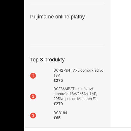
Prijímame online platby
Top 3 produkty
DCH273NT Aku.combi kladivo
18V
€275
DCF86MP2T aku rázový
utahovák 18V/2*5Ah, 1/4",
205Nm, edice McLaren F1
€279
DCB184
€65
Z