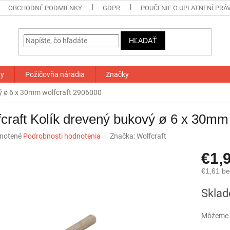
OBCHODNÉ PODMIENKY
GDPR
POUČENIE O UPLATNENÍ PRÁ
HĽADAŤ
ty
Požičovňa náradia
Značky
vý ø 6 x 30mm wolfcraft 2906000
craft Kolík drevený bukový ø 6 x 30mm
né
notené
Podrobnosti hodnotenia
Značka:
Wolfcraft
nie
€1,
u
€1,61 b
Jednotk
Skla
cena:
iek.
Môžeme d