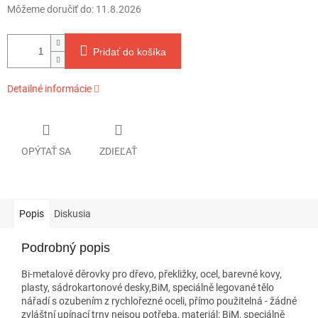
Môžeme doručiť do:
11.8.2026
Pridať do košíka
Detailné informácie
OPÝTAŤ SA
ZDIEĽAŤ
Popis
Diskusia
Podrobný popis
Bi-metalové děrovky pro dřevo, překližky, ocel, barevné kovy,
plasty, sádrokartonové desky,BiM, speciálně legované tělo
nářadí s ozubením z rychlořezné oceli, přímo použitelná - žádné
zvláštní upínací trny nejsou potřeba, materiál: BiM, speciálně