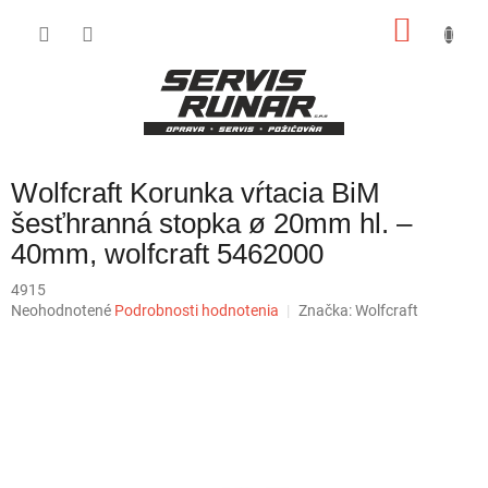
Prejsť
NÁKU
na
obsah
KOŠÍK
Wolfcraft Korunka vŕtacia BiM
šesťhranná stopka ø 20mm hl. –
40mm, wolfcraft 5462000
4915
Priemerné
Neohodnotené
Podrobnosti hodnotenia
Značka:
Wolfcraft
hodnotenie
produktu
je
0,0
z
5
hviezdičiek.