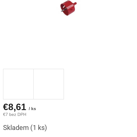
€8,61
/ ks
€7 bez DPH
Jednotková
Skladem
(1 ks)
cena: