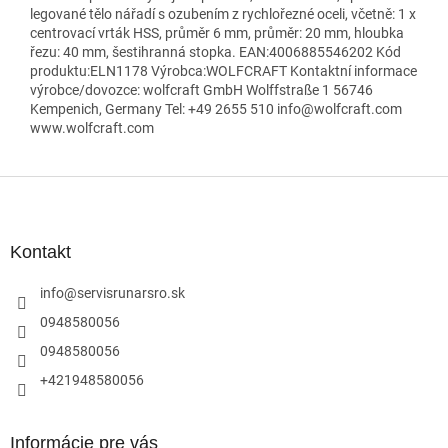
legované tělo nářadí s ozubením z rychlořezné oceli, včetně: 1 x
centrovací vrták HSS, průměr 6 mm, průměr: 20 mm, hloubka
řezu: 40 mm, šestihranná stopka. EAN:4006885546202 Kód
produktu:ELN1178 Výrobca:WOLFCRAFT Kontaktní informace
výrobce/dovozce: wolfcraft GmbH Wolffstraße 1 56746
Kempenich, Germany Tel: +49 2655 510 info@wolfcraft.com
www.wolfcraft.com
Z
á
p
ä
Kontakt
t
i
info
@
servisrunarsro.sk
e
0948580056
0948580056
+421948580056
Informácie pre vás