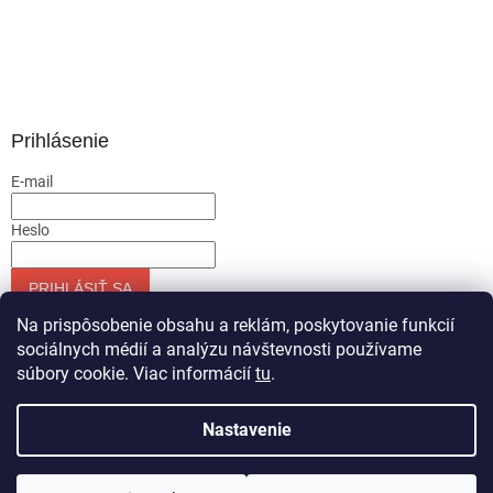
Prihlásenie
E-mail
Heslo
PRIHLÁSIŤ SA
Nová registrácia
Zabudnuté heslo
Na prispôsobenie obsahu a reklám, poskytovanie funkcií
sociálnych médií a analýzu návštevnosti používame
súbory cookie. Viac informácií
tu
.
Vytvoril Shoptet
Nastavenie
Copyright 2026
Servis-runar sro
. Všetky práva vyhradené.