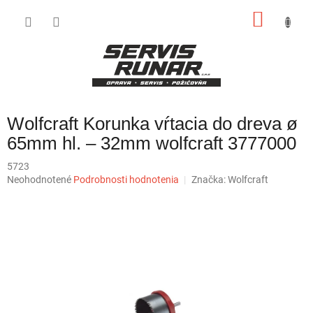
Prejsť
NÁKU
na
obsah
KOŠÍK
Wolfcraft Korunka vŕtacia do dreva ø
65mm hl. – 32mm wolfcraft 3777000
5723
Priemerné
Neohodnotené
Podrobnosti hodnotenia
Značka:
Wolfcraft
hodnotenie
produktu
je
0,0
z
5
hviezdičiek.