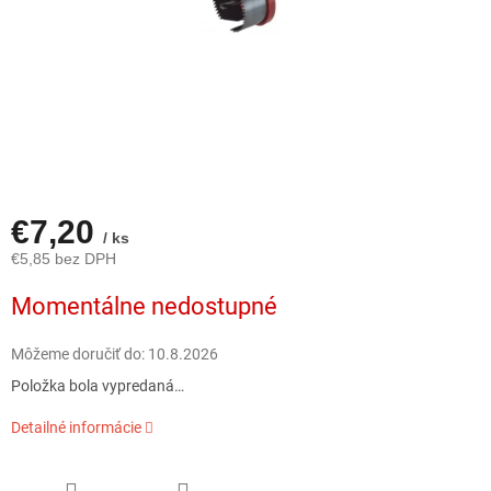
€7,20
/ ks
€5,85 bez DPH
Jednotková
Momentálne nedostupné
cena:
Môžeme doručiť do:
10.8.2026
Položka bola vypredaná…
Detailné informácie