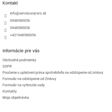
ä
Kontakt
t
i
info
@
servisrunarsro.sk
e
0948580056
0948580056
+421948580056
Informácie pre vás
Obchodné podmienky
GDPR
Poučenie o uplatnení práva spotrebiteľa na odstúpenie od zmluvy
Formulár na odstúpenie od Zmluvy
Formulár na vytknutie vady
Kontakty
Moja objednávka