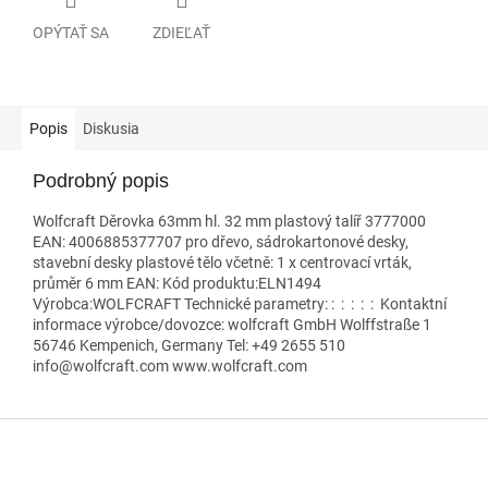
OPÝTAŤ SA
ZDIEĽAŤ
Popis
Diskusia
Podrobný popis
Wolfcraft Děrovka 63mm hl. 32 mm plastový talíř 3777000
EAN: 4006885377707 pro dřevo, sádrokartonové desky,
stavební desky plastové tělo včetně: 1 x centrovací vrták,
průměr 6 mm EAN: Kód produktu:ELN1494
Výrobca:WOLFCRAFT Technické parametry: : : : : : Kontaktní
informace výrobce/dovozce: wolfcraft GmbH Wolffstraße 1
56746 Kempenich, Germany Tel: +49 2655 510
info@wolfcraft.com www.wolfcraft.com
Z
á
p