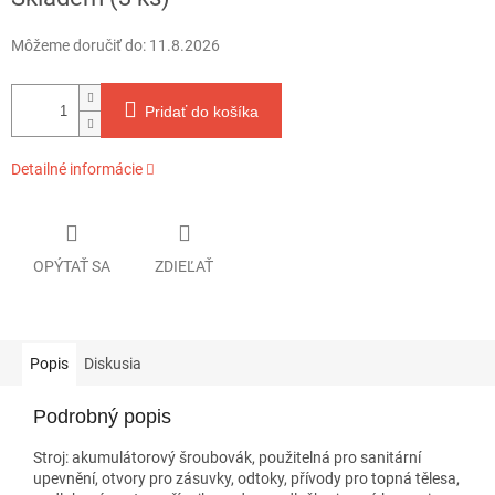
cena:
Môžeme doručiť do:
11.8.2026
Pridať do košíka
Detailné informácie
OPÝTAŤ SA
ZDIEĽAŤ
Popis
Diskusia
Podrobný popis
Stroj: akumulátorový šroubovák, použitelná pro sanitární
upevnění, otvory pro zásuvky, odtoky, přívody pro topná tělesa,