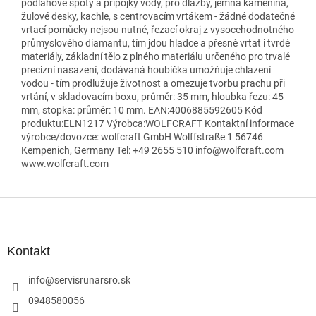
podlahové spoty a přípojky vody, pro dlažby, jemná kamenina,
žulové desky, kachle, s centrovacím vrtákem - žádné dodatečné
vrtací pomůcky nejsou nutné, řezací okraj z vysocehodnotného
průmyslového diamantu, tím jdou hladce a přesně vrtat i tvrdé
materiály, základní tělo z plného materiálu určeného pro trvalé
precizní nasazení, dodávaná houbička umožňuje chlazení
vodou - tím prodlužuje životnost a omezuje tvorbu prachu při
vrtání, v skladovacím boxu, průměr: 35 mm, hloubka řezu: 45
mm, stopka: průměr: 10 mm. EAN:4006885592605 Kód
produktu:ELN1217 Výrobca:WOLFCRAFT Kontaktní informace
výrobce/dovozce: wolfcraft GmbH Wolffstraße 1 56746
Kempenich, Germany Tel: +49 2655 510 info@wolfcraft.com
www.wolfcraft.com
Z
á
p
ä
Kontakt
t
i
info
@
servisrunarsro.sk
e
0948580056