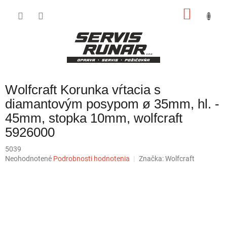
Prejsť
NÁKU
na
obsah
KOŠÍK
Wolfcraft Korunka vŕtacia s
diamantovým posypom ø 35mm, hl. -
45mm, stopka 10mm, wolfcraft
5926000
5039
Priemerné
Neohodnotené
Podrobnosti hodnotenia
Značka:
Wolfcraft
hodnotenie
produktu
je
0,0
z
5
hviezdičiek.