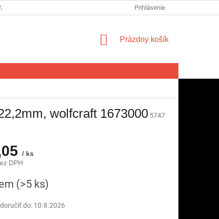
VA SPOTREBITEĽA NA ODSTÚPENIE OD ZMLUVY
Prihlásenie
FORMULÁR NA ODSTÚ
NÁKUPNÝ
Prázdny košík
KOŠÍK
x 22,2mm, wolfcraft 1673000
5747
,05
/ ks
bez DPH
ová
dem
(>5 ks)
oručiť do:
10.8.2026