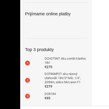
Prijímame online platby
Top 3 produkty
DCH273NT Aku.combi kladivo
18V
€275
DCF86MP2T aku rázový
utahovák 18V/2*5Ah, 1/4",
205Nm, edice McLaren F1
€279
DCB184
€65
Z