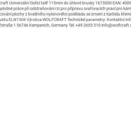
craft Univerzální čistící talíř 115mm do úhlové brusky 1673000 EAN: 40
oplošné práce při odstraňování rzi pro přípravu svařovacích prací pro kámen
cování plochy z kvalitního nylonového podkladu se zrnem z karbidu křemi
uktu:ELN1306 Výrobca:WOLFCRAFT Technické parametry: Kontaktní inf
fstraße 1 56746 Kempenich, Germany Tel: +49 2655 510 info@wolfcraf