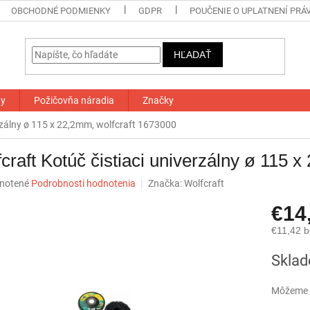
OBCHODNÉ PODMIENKY
GDPR
POUČENIE O UPLATNENÍ PRÁ
HĽADAŤ
ty
Požičovňa náradia
Značky
erzálny ø 115 x 22,2mm, wolfcraft 1673000
craft Kotúč čistiaci univerzálny ø 115 
né
notené
Podrobnosti hodnotenia
Značka:
Wolfcraft
nie
€14
u
€11,42 
Jednotk
Skla
cena:
iek.
Môžeme d