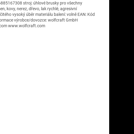
06885167308 stroj: úhlové brusky pro všechny
, kovy, nerez, dřevo, lak rychlé, agresivní
čitého vysoký úběr materiálu balení: volně EAN: Kód
ormace výrobce/dovozce: wolfcraft GmbH
t.com www.wolfcraft.com