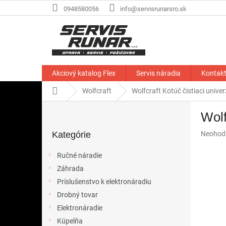
Prejsť
0948580056
info@servisrunarsro.sk
na
obsah
Akciový katalog Flex
Servis náradia
Kontak
Domov
Wolfcraft
Wolfcraft Kotúč čistiaci univ
B
Wolf
o
Preskočiť
č
Priemer
Kategórie
Neohod
kategórie
n
hodnote
ý
produkt
Ručné náradie
p
je
Záhrada
a
0,0
z
Príslušenstvo k elektronáradiu
n
5
e
Drobný tovar
hviezdič
l
Elektronáradie
Kúpelňa