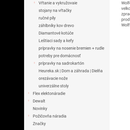
Wolf
Vŕtanie a vykružovaie
velk
stojany na vŕtačky
zpra
ručné píly
prod
Wolf
záhlbníky kov drevo
Diamantové kotúče
Leštiaci sady a kefy
prípravky na nosenie bremien + rudle
potreby pre domácnosť
prípravky na sadrokartón
Heureka.sk | Dom a záhrada | Dielňa
orezávacie nože
univerzálne stoly
Flex elektonáradie
Dewalt
Novinky
Požičovňa náradia
Značky