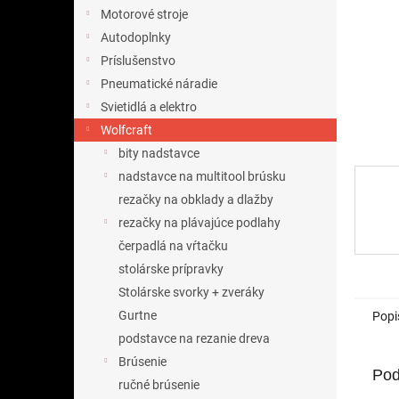
Motorové stroje
Autodoplnky
Príslušenstvo
Pneumatické náradie
Svietidlá a elektro
Wolfcraft
bity nadstavce
nadstavce na multitool brúsku
rezačky na obklady a dlažby
rezačky na plávajúce podlahy
čerpadlá na vŕtačku
stolárske prípravky
Stolárske svorky + zveráky
Gurtne
Popi
podstavce na rezanie dreva
Brúsenie
Pod
ručné brúsenie