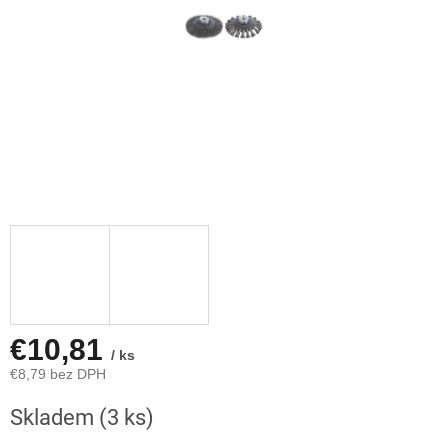
€10,81
/ ks
€8,79 bez DPH
Jednotková
Skladem
(3 ks)
cena: