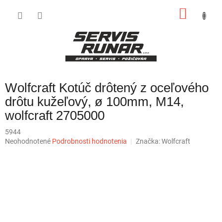
Prejsť
NÁKU
na
obsah
KOŠÍK
Wolfcraft Kotúč drôtený z oceľového
drôtu kužeľový, ø 100mm, M14,
wolfcraft 2705000
5944
Priemerné
Neohodnotené
Podrobnosti hodnotenia
Značka:
Wolfcraft
hodnotenie
produktu
je
0,0
z
5
hviezdičiek.