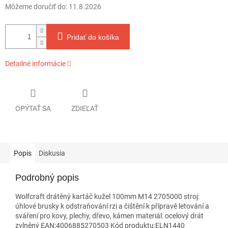
Môžeme doručiť do:
11.8.2026
Pridať do košíka
Detailné informácie
OPÝTAŤ SA
ZDIEĽAŤ
Popis
Diskusia
Podrobný popis
Wolfcraft drátěný kartáč kužel 100mm M14 2705000 stroj:
úhlové brusky k odstraňování rzi a čištění k přípravě letování a
sváření pro kovy, plechy, dřevo, kámen materiál: ocelový drát
zvlněný EAN:4006885270503 Kód produktu:ELN1440