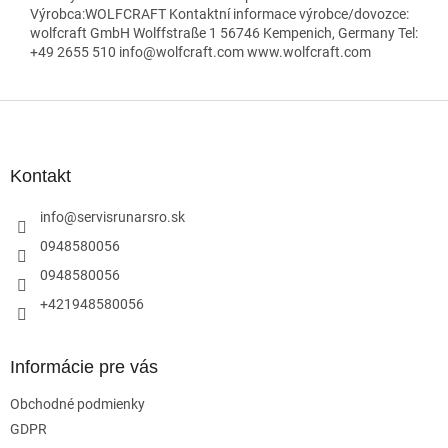
Výrobca:WOLFCRAFT Kontaktní informace výrobce/dovozce:
wolfcraft GmbH Wolffstraße 1 56746 Kempenich, Germany Tel:
+49 2655 510 info@wolfcraft.com www.wolfcraft.com
Z
á
p
ä
Kontakt
t
i
info
@
servisrunarsro.sk
e
0948580056
0948580056
+421948580056
Informácie pre vás
Obchodné podmienky
GDPR