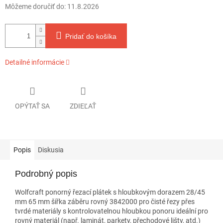
Môžeme doručiť do:
11.8.2026
Pridať do košíka
Detailné informácie
OPÝTAŤ SA
ZDIEĽAŤ
Popis
Diskusia
Podrobný popis
Wolfcraft ponorný řezací plátek s hloubkovým dorazem 28/45
mm 65 mm šířka záběru rovný 3842000 pro čisté řezy přes
tvrdé materiály s kontrolovatelnou hloubkou ponoru ideální pro
rovný materiál (např. laminát, parkety, přechodové lišty, atd.)