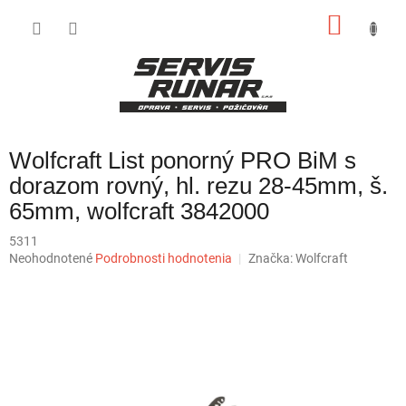
Prejsť
NÁKU
na
obsah
KOŠÍK
Wolfcraft List ponorný PRO BiM s
dorazom rovný, hl. rezu 28-45mm, š.
65mm, wolfcraft 3842000
5311
Priemerné
Neohodnotené
Podrobnosti hodnotenia
Značka:
Wolfcraft
hodnotenie
produktu
je
0,0
z
5
hviezdičiek.