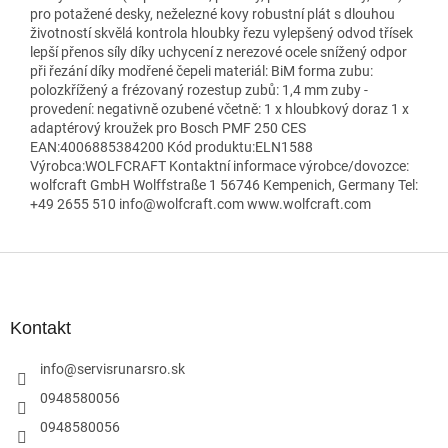
pro potažené desky, neželezné kovy robustní plát s dlouhou
životností skvělá kontrola hloubky řezu vylepšený odvod třísek
lepší přenos síly díky uchycení z nerezové ocele snížený odpor
při řezání díky modřené čepeli materiál: BiM forma zubu:
polozkřížený a frézovaný rozestup zubů: 1,4 mm zuby -
provedení: negativně ozubené včetně: 1 x hloubkový doraz 1 x
adaptérový kroužek pro Bosch PMF 250 CES
EAN:4006885384200 Kód produktu:ELN1588
Výrobca:WOLFCRAFT Kontaktní informace výrobce/dovozce:
wolfcraft GmbH Wolffstraße 1 56746 Kempenich, Germany Tel:
+49 2655 510 info@wolfcraft.com www.wolfcraft.com
Z
á
p
ä
Kontakt
t
i
info
@
servisrunarsro.sk
e
0948580056
0948580056