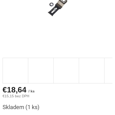
€18,64
/ ks
€15,15 bez DPH
Jednotková
Skladem
(1 ks)
cena: