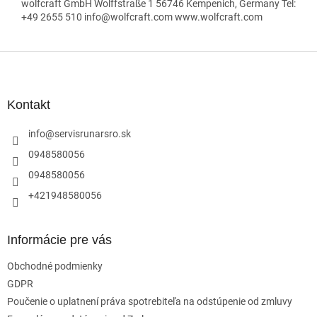
wolfcraft GmbH Wolffstraße 1 56746 Kempenich, Germany Tel:
+49 2655 510 info@wolfcraft.com www.wolfcraft.com
Z
á
p
ä
Kontakt
t
i
info
@
servisrunarsro.sk
e
0948580056
0948580056
+421948580056
Informácie pre vás
Obchodné podmienky
GDPR
Poučenie o uplatnení práva spotrebiteľa na odstúpenie od zmluvy