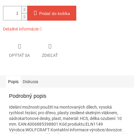
Pridať do košíka
Detailné informácie
OPÝTAŤ SA
ZDIEĽAŤ
Popis
Diskusia
Podrobný popis
Idelání možnosti použití na montovaných dílech, vysoká
rychlost řezání, pro dřevo, plasty zesílené skelným vláknem,
sádrokartonové desky, plast, materiál: HCS, délka ozubení: 10
mm. EAN:4006885398801 Kód produktu:ELN1149
Výrobca:WOLFCRAFT Kontaktní informace výrobce/dovozce: