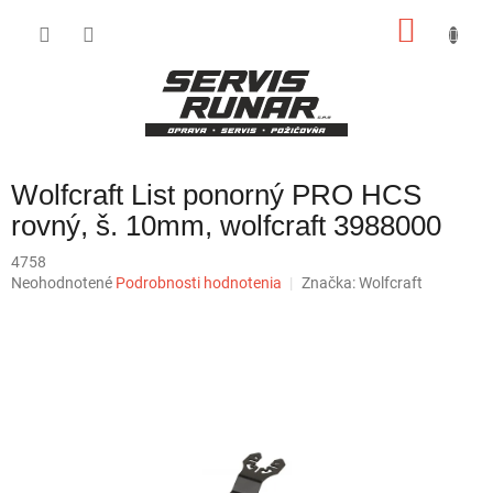
Prejsť
NÁKU
na
obsah
KOŠÍK
Wolfcraft List ponorný PRO HCS
rovný, š. 10mm, wolfcraft 3988000
4758
Priemerné
Neohodnotené
Podrobnosti hodnotenia
Značka:
Wolfcraft
hodnotenie
produktu
je
0,0
z
5
hviezdičiek.