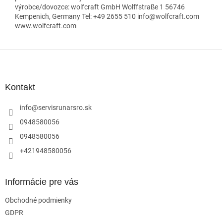
výrobce/dovozce: wolfcraft GmbH Wolffstraße 1 56746
Kempenich, Germany Tel: +49 2655 510 info@wolfcraft.com
www.wolfcraft.com
Z
á
p
ä
Kontakt
t
i
info
@
servisrunarsro.sk
e
0948580056
0948580056
+421948580056
Informácie pre vás
Obchodné podmienky
GDPR