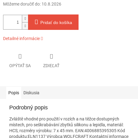
Môžeme doručiť do:
10.8.2026
Pridať do košíka
Detailné informácie
OPÝTAŤ SA
ZDIEĽAŤ
Popis
Diskusia
Podrobný popis
Zvláště vhodné pro použití v rozích a na těžce dostupných
místech, pro seškrabávání zbytků silikonu a lepidla, materiál:
HCS, rozměry výrobku: 7 x 45 mm. EAN:4006885395305 Kód
produktu:ELN1137 Výrobca:WOLFCRAFT Kontaktní informace