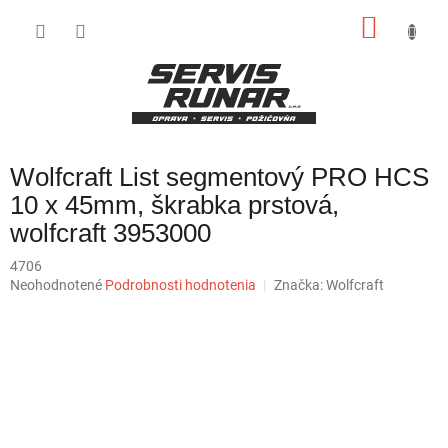
Prejsť
NÁKU
na
obsah
KOŠÍK
Wolfcraft List segmentový PRO HCS
10 x 45mm, škrabka prstová,
wolfcraft 3953000
4706
Priemerné
Neohodnotené
Podrobnosti hodnotenia
Značka:
Wolfcraft
hodnotenie
produktu
je
0,0
z
5
hviezdičiek.