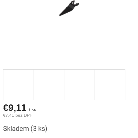
€9,11
/ ks
€7,41 bez DPH
Jednotková
Skladem
(3 ks)
cena: