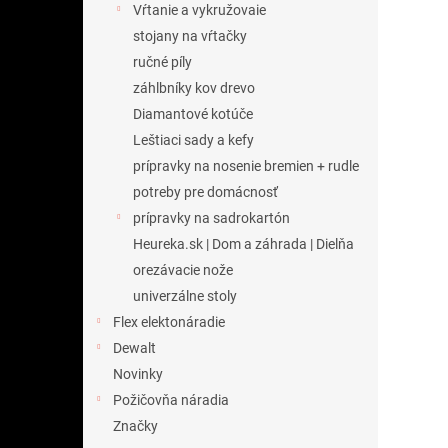
Vŕtanie a vykružovaie
stojany na vŕtačky
ručné píly
záhlbníky kov drevo
Diamantové kotúče
Leštiaci sady a kefy
prípravky na nosenie bremien + rudle
potreby pre domácnosť
prípravky na sadrokartón
Heureka.sk | Dom a záhrada | Dielňa
orezávacie nože
univerzálne stoly
Flex elektonáradie
Dewalt
Novinky
Požičovňa náradia
Značky