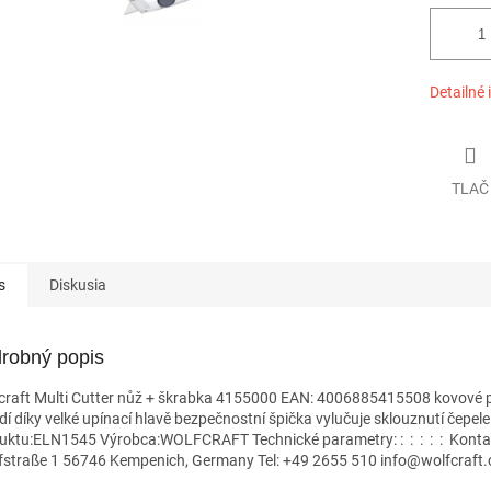
Detailné 
TLAČ
s
Diskusia
robný popis
craft Multi Cutter nůž + škrabka 4155000 EAN: 4006885415508 kovové p
dí díky velké upínací hlavě bezpečnostní špička vylučuje sklouznutí čepel
uktu:ELN1545 Výrobca:WOLFCRAFT Technické parametry: : : : : : Konta
fstraße 1 56746 Kempenich, Germany Tel: +49 2655 510 info@wolfcraf