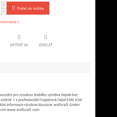
Pridať do košíka
informácie
OPÝTAŤ SA
ZDIEĽAŤ
ouzdro pro vysokou stabilitu výměna čepele bez
e včetně: 1 x profesionální trapézová čepel EAN: Kód
ktní informace výrobce/dovozce: wolfcraft GmbH
t.com www.wolfcraft.com