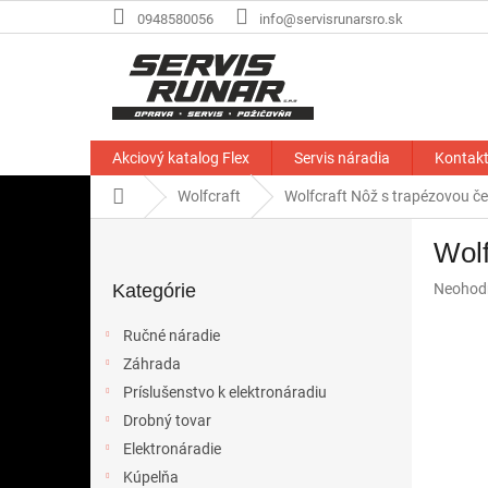
Prejsť
0948580056
info@servisrunarsro.sk
na
obsah
Akciový katalog Flex
Servis náradia
Kontak
Domov
Wolfcraft
Wolfcraft Nôž s trapézovou č
B
Wolf
o
Preskočiť
č
Priemer
Kategórie
Neohod
kategórie
n
hodnote
ý
produkt
Ručné náradie
p
je
Záhrada
a
0,0
z
Príslušenstvo k elektronáradiu
n
5
e
Drobný tovar
hviezdič
l
Elektronáradie
Kúpelňa