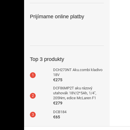
Prijímame online platby
Top 3 produkty
DCH273NT Aku.combi kladivo
18V
€275
DCF86MP2T aku rázový
utahovák 18V/2*5Ah, 1/4",
205Nm, edice McLaren F1
€279
DCB184
€65
Z