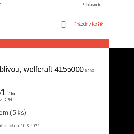
VA SPOTREBITEĽA NA ODSTÚPENIE OD ZMLUVY
Prihlásenie
FORMULÁR NA ODSTÚ
NÁKUPNÝ
Prázdny košík
KOŠÍK
livou, wolfcraft 4155000
5460
51
/ ks
ez DPH
ová
dem
(5 ks)
oručiť do:
10.8.2026