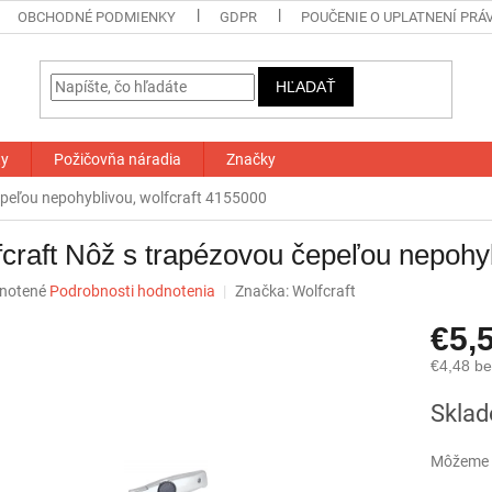
OBCHODNÉ PODMIENKY
GDPR
POUČENIE O UPLATNENÍ PRÁ
HĽADAŤ
ty
Požičovňa náradia
Značky
epeľou nepohyblivou, wolfcraft 4155000
craft Nôž s trapézovou čepeľou nepohyb
né
notené
Podrobnosti hodnotenia
Značka:
Wolfcraft
nie
€5,
u
€4,48 b
Jednotk
Skla
cena:
iek.
Môžeme d