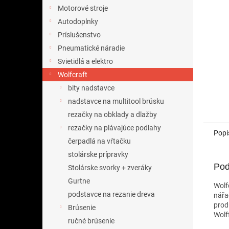
Motorové stroje
Autodoplnky
Príslušenstvo
Pneumatické náradie
Svietidlá a elektro
Wolfcraft
bity nadstavce
nadstavce na multitool brúsku
rezačky na obklady a dlažby
rezačky na plávajúce podlahy
Popi
čerpadlá na vŕtačku
stolárske prípravky
Pod
Stolárske svorky + zveráky
Gurtne
Wolf
podstavce na rezanie dreva
nářa
prod
Brúsenie
Wolf
ručné brúsenie