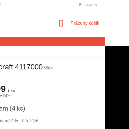
VA SPOTREBITEĽA NA ODSTÚPENIE OD ZMLUVY
Prihlásenie
FORMULÁR NA ODSTÚ
NÁKUPNÝ
Prázdny košík
KOŠÍK
craft 4117000
5584
99
/ ks
ez DPH
ová
dem
(4 ks)
oručiť do:
10.8.2026