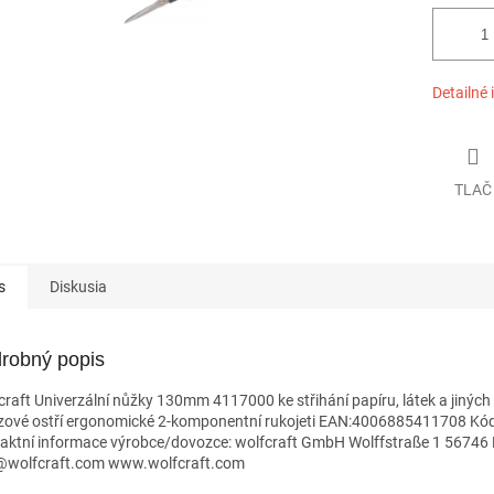
Detailné 
TLAČ
s
Diskusia
robný popis
craft Univerzální nůžky 130mm 4117000 ke střihání papíru, látek a jiných 
zové ostří ergonomické 2-komponentní rukojeti EAN:4006885411708 
aktní informace výrobce/dovozce: wolfcraft GmbH Wolffstraße 1 56746
@wolfcraft.com www.wolfcraft.com