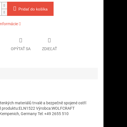
Pridať do košíka
informácie
OPÝTAŤ SA
ZDIEĽAŤ
tenkých materiálů trvalé a bezpečně spojené ostří
Kód produktu:ELN1522 Výrobca:WOLFCRAFT
 Kempenich, Germany Tel: +49 2655 510