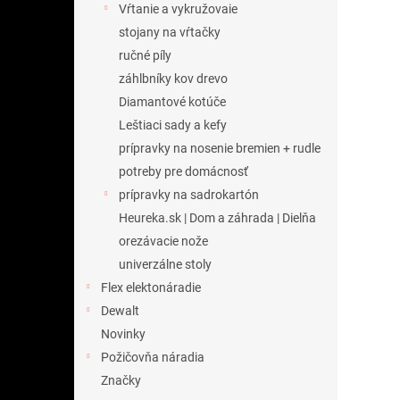
Vŕtanie a vykružovaie
stojany na vŕtačky
ručné píly
záhlbníky kov drevo
Diamantové kotúče
Leštiaci sady a kefy
prípravky na nosenie bremien + rudle
potreby pre domácnosť
prípravky na sadrokartón
Heureka.sk | Dom a záhrada | Dielňa
orezávacie nože
univerzálne stoly
Flex elektonáradie
Dewalt
Novinky
Požičovňa náradia
Značky