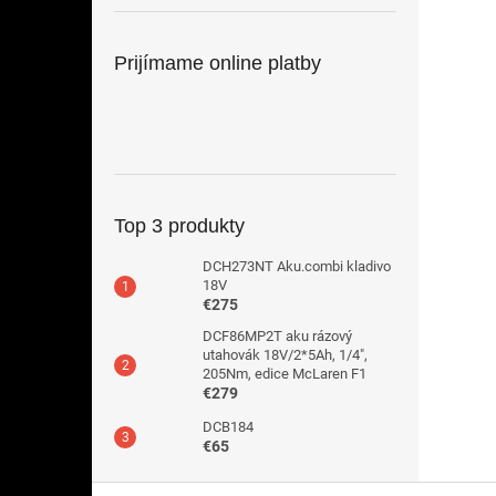
Prijímame online platby
Top 3 produkty
DCH273NT Aku.combi kladivo
18V
€275
DCF86MP2T aku rázový
utahovák 18V/2*5Ah, 1/4",
205Nm, edice McLaren F1
€279
DCB184
€65
Z