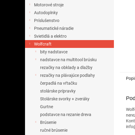
Motorové stroje
Autodoplnky
Príslušenstvo
Pneumatické náradie
Svietidlá a elektro
Wolfcraft
bity nadstavce
nadstavce na multitool brúsku
rezačky na obklady a dlažby
rezačky na plávajúce podlahy
Popi
čerpadlá na vŕtačku
stolárske prípravky
Pod
Stolárske svorky + zveráky
Gurtne
Wolf
podstavce na rezanie dreva
nere
Kont
Brúsenie
info
ručné brúsenie