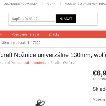
OBCHODNÉ PODMIENKY
GDPR
POUČENIE O UPLATNENÍ PRÁ
HĽADAŤ
ty
Požičovňa náradia
Značky
e 130mm, wolfcraft 4117000
craft Nožnice univerzálne 130mm, wolf
né
notené
Podrobnosti hodnotenia
Značka:
Wolfcraft
nie
€6,
u
€5,68 b
Jednotk
Skla
cena:
iek.
Môžeme d