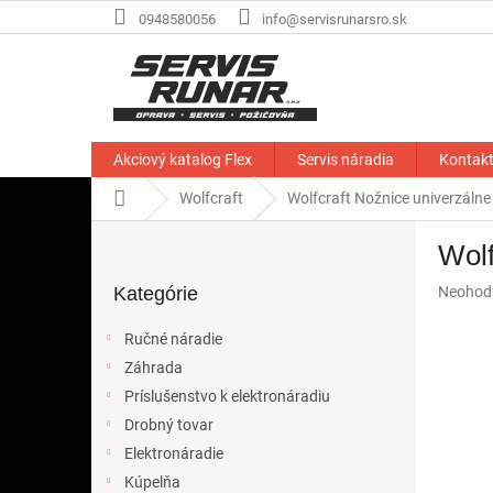
Prejsť
0948580056
info@servisrunarsro.sk
na
obsah
Akciový katalog Flex
Servis náradia
Kontak
Domov
Wolfcraft
Wolfcraft Nožnice univerzáln
B
Wolf
o
Preskočiť
č
Priemer
Kategórie
Neohod
kategórie
n
hodnote
ý
produkt
Ručné náradie
p
je
Záhrada
a
0,0
z
Príslušenstvo k elektronáradiu
n
5
e
Drobný tovar
hviezdič
l
Elektronáradie
Kúpelňa