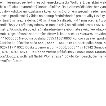
ektni řešení pro perfektní řez od německé značky Wolfcraft. perfektní výsl
dic a přítlaku- rovnoměrný, kontinuální řez- čisté zlomení dlaždice bez vy
bu díky kuličkovým ložiskům a kolejnicím s C-profilem speciální vedení pro
íkového profilu volný výhled na postup řezání vhodné pro praváky i leváky
vrtání 5 mm řezná délka: 670 mm tloušťka dlaždic: 4-14 mm včetně: 1 x v
onální řezy 2 x přídavný nástavec, nasaditelný na základní desku EA
metry: Ak si chcete objednať náhradné diely alebo máte akékoľvek otázky,
craft. Objednávanie náhradných dielov, kliknite sem. 115980495 Pravít
 116305555 Návod na obsluhu 5555 116610803 Koncový uzáver spodn
žacieho kotúčového noža 5550, 5555 116610816 Lámacia páka 5550, 
020) 117710020 Doska z penovej gumy 5550, 5555 117710142 Gumová p
, 6940, 6948, 6871 119905555 Vrecko príslušenstva 5550, 5555 140005
bce/dovozce: wolfcraft GmbH Wolffstraße 1 56746 Kempenich, Germany 
wolfcraft.com