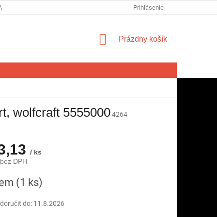
VA SPOTREBITEĽA NA ODSTÚPENIE OD ZMLUVY
Prihlásenie
FORMULÁR NA ODSTÚ
NÁKUPNÝ
Prázdny košík
KOŠÍK
t, wolfcraft 5555000
4264
3,13
/ ks
 bez DPH
ová
dem
(1 ks)
oručiť do:
11.8.2026