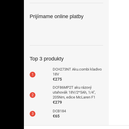
Prijímame online platby
Top 3 produkty
DCH273NT Aku.combi kladivo
18V
€275
DCF86MP2T aku rázový
utahovák 18V/2*5Ah, 1/4",
205Nm, edice McLaren F1
€279
DCB184
€65
Z