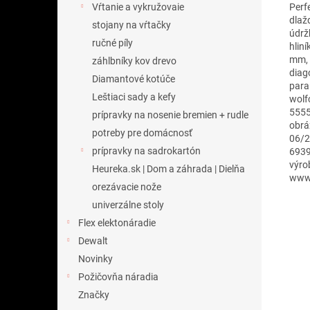
Perf
Vŕtanie a vykružovaie
dlaž
stojany na vŕtačky
údrž
ručné píly
hlin
mm, 
záhlbníky kov drevo
diag
Diamantové kotúče
para
Leštiaci sady a kefy
wolf
5555
prípravky na nosenie bremien + rudle
obrá
potreby pre domácnosť
06/2
prípravky na sadrokartón
6939
výro
Heureka.sk | Dom a záhrada | Dielňa
www.
orezávacie nože
univerzálne stoly
Flex elektonáradie
Dewalt
Novinky
Požičovňa náradia
Značky