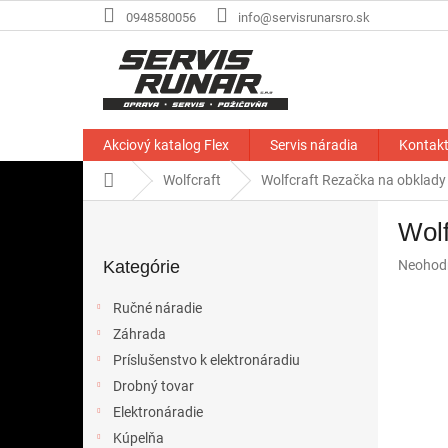
Prejsť
0948580056
info@servisrunarsro.sk
na
obsah
Akciový katalog Flex
Servis náradia
Kontak
Domov
Wolfcraft
Wolfcraft Rezačka na obklady
B
Wolf
o
Preskočiť
č
Priemer
Kategórie
Neohod
kategórie
n
hodnote
ý
produkt
Ručné náradie
p
je
Záhrada
a
0,0
z
Príslušenstvo k elektronáradiu
n
5
e
Drobný tovar
hviezdič
l
Elektronáradie
Kúpelňa