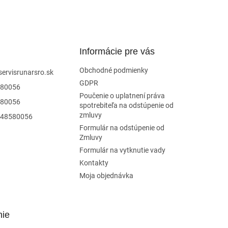
Informácie pre vás
Obchodné podmienky
servisrunarsro.sk
GDPR
80056
Poučenie o uplatnení práva
80056
spotrebiteľa na odstúpenie od
zmluvy
48580056
Formulár na odstúpenie od
Zmluvy
Formulár na vytknutie vady
Kontakty
Moja objednávka
nie