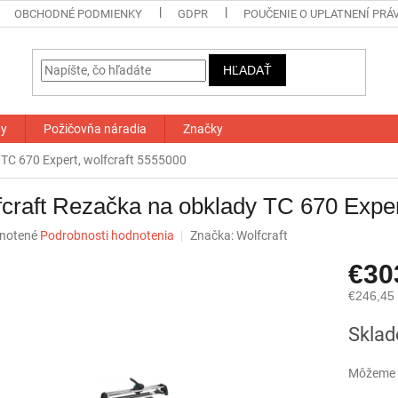
OBCHODNÉ PODMIENKY
GDPR
POUČENIE O UPLATNENÍ PRÁ
HĽADAŤ
ty
Požičovňa náradia
Značky
 TC 670 Expert, wolfcraft 5555000
craft Rezačka na obklady TC 670 Exper
né
notené
Podrobnosti hodnotenia
Značka:
Wolfcraft
nie
€30
u
€246,45
Jednotk
Skla
cena:
iek.
Môžeme d