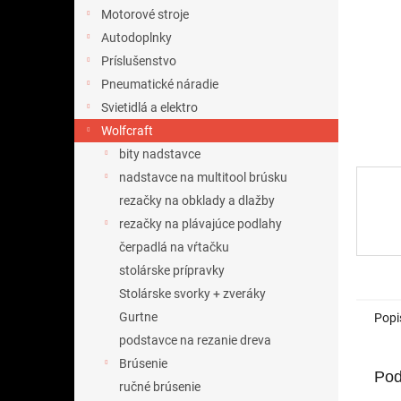
Motorové stroje
Autodoplnky
Príslušenstvo
Pneumatické náradie
Svietidlá a elektro
Wolfcraft
bity nadstavce
nadstavce na multitool brúsku
rezačky na obklady a dlažby
rezačky na plávajúce podlahy
čerpadlá na vŕtačku
stolárske prípravky
Stolárske svorky + zveráky
Gurtne
Popi
podstavce na rezanie dreva
Brúsenie
Pod
ručné brúsenie