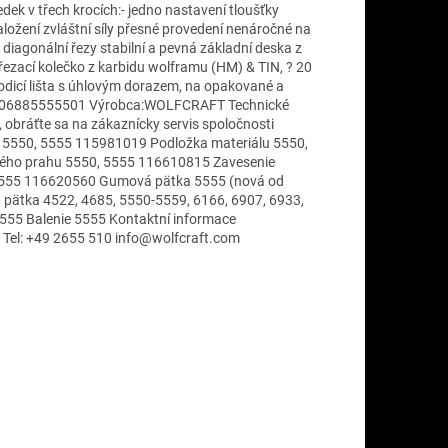
edek v třech krocích:- jedno nastavení tloušťky
naložení zvláštní síly přesné provedení nenáročné na
 diagonální řezy stabilní a pevná základní deska z
 řezací kolečko z karbidu wolframu (HM) & TIN, ? 20
odicí lišta s úhlovým dorazem, na opakované a
N: 4006885555501 Výrobca:WOLFCRAFT Technické
 obráťte sa na zákaznícky servis spoločnosti
ko 5550, 5555 115981019 Podložka materiálu 5550,
ého prahu 5550, 5555 116610815 Zavesenie
5555 116620560 Gumová pätka 5555 (nová od
ätka 4522, 4685, 5550-5559, 6166, 6907, 6933,
555 Balenie 5555 Kontaktní informace
Tel: +49 2655 510 info@wolfcraft.com