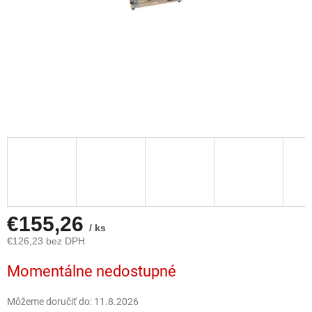
€155,26
/ ks
€126,23 bez DPH
Jednotková
Momentálne nedostupné
cena:
Môžeme doručiť do:
11.8.2026