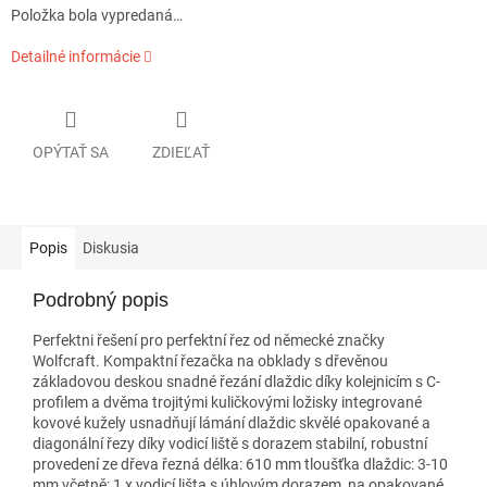
Položka bola vypredaná…
Detailné informácie
OPÝTAŤ SA
ZDIEĽAŤ
Popis
Diskusia
Podrobný popis
Perfektni řešení pro perfektní řez od německé značky
Wolfcraft. Kompaktní řezačka na obklady s dřevěnou
základovou deskou snadné řezání dlaždic díky kolejnicím s C-
profilem a dvěma trojitými kuličkovými ložisky integrované
kovové kužely usnadňují lámání dlaždic skvělé opakované a
diagonální řezy díky vodicí liště s dorazem stabilní, robustní
provedení ze dřeva řezná délka: 610 mm tloušťka dlaždic: 3-10
mm včetně: 1 x vodicí lišta s úhlovým dorazem, na opakované