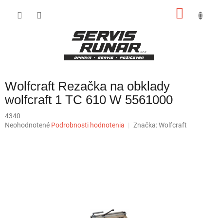
Prejsť
NÁKU
na
obsah
KOŠÍK
Wolfcraft Rezačka na obklady
wolfcraft 1 TC 610 W 5561000
4340
Priemerné
Neohodnotené
Podrobnosti hodnotenia
Značka:
Wolfcraft
hodnotenie
produktu
je
0,0
z
5
hviezdičiek.