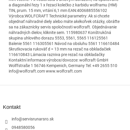
a diagonální řezy 1 x řezací kolečko z karbidu wolframu (HM)
TIN, prum. 15 mm, vrtání 6,1 mm EAN:4006885556102
Výrobca:WOLFCRAFT Technické parametry: Ak si chcete
objednať náhradné diely alebo máte akékoľvek otázky, obráťte
sa na zákaznícky servis spoločnosti wolfcraft. Objednávanie
náhradných dielov, kliknite sem. 115980637 Konštrukčná
skupina uhlového dorazu 5553, 5561, 5565 116125561
Balenie 5561 116305561 Návod na obsluhu 5561 116610484
Skrutkovacia rukoväť d = 13 mm na rezač na obkladačiek
116610843 Lámacia razniva pre rezač na obkladačky
Kontaktní informace výrobce/dovozce: wolfcraft GmbH
Wolffstraße 1 56746 Kempenich, Germany Tel: +49 2655 510
info@wolfcraft.com www.wolfcraft.com
Z
á
p
ä
Kontakt
t
i
info
@
servisrunarsro.sk
e
0948580056