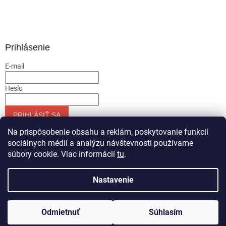
Prihlásenie
E-mail
Heslo
PRIHLÁSIŤ SA
Nová registrácia
Zabudnuté heslo
Na prispôsobenie obsahu a reklám, poskytovanie funkcií
sociálnych médií a analýzu návštevnosti používame
súbory cookie. Viac informácií
tu
.
Vytvoril Shoptet
Nastavenie
Copyright 2026
Servis-runar sro
. Všetky práva vyhradené.
Odmietnuť
Súhlasím
Upraviť nastavenie cookies