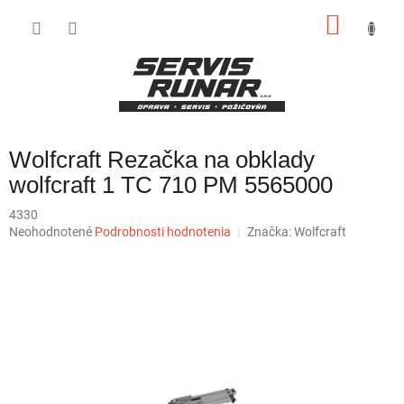
Prejsť
NÁKU
na
obsah
KOŠÍK
Wolfcraft Rezačka na obklady
wolfcraft 1 TC 710 PM 5565000
4330
Priemerné
Neohodnotené
Podrobnosti hodnotenia
Značka:
Wolfcraft
hodnotenie
produktu
je
0,0
z
5
hviezdičiek.