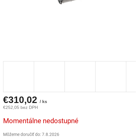
€310,02
/ ks
€252,05 bez DPH
Jednotková
Momentálne nedostupné
cena:
Môžeme doručiť do:
7.8.2026