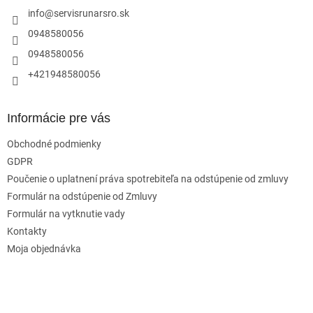
i
info
@
servisrunarsro.sk
e
0948580056
0948580056
+421948580056
Informácie pre vás
Obchodné podmienky
GDPR
Poučenie o uplatnení práva spotrebiteľa na odstúpenie od zmluvy
Formulár na odstúpenie od Zmluvy
Formulár na vytknutie vady
Kontakty
Moja objednávka