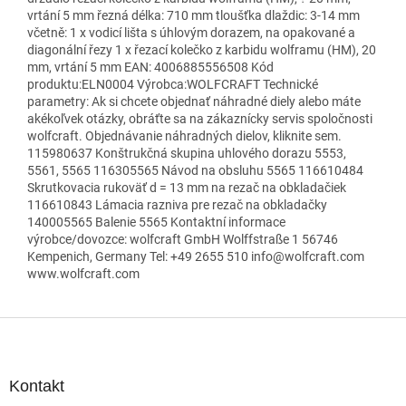
vrtání 5 mm řezná délka: 710 mm tloušťka dlaždic: 3-14 mm
včetně: 1 x vodicí lišta s úhlovým dorazem, na opakované a
diagonální řezy 1 x řezací kolečko z karbidu wolframu (HM), 20
mm, vrtání 5 mm EAN: 4006885556508 Kód
produktu:ELN0004 Výrobca:WOLFCRAFT Technické
parametry: Ak si chcete objednať náhradné diely alebo máte
akékoľvek otázky, obráťte sa na zákaznícky servis spoločnosti
wolfcraft. Objednávanie náhradných dielov, kliknite sem.
115980637 Konštrukčná skupina uhlového dorazu 5553,
5561, 5565 116305565 Návod na obsluhu 5565 116610484
Skrutkovacia rukoväť d = 13 mm na rezač na obkladačiek
116610843 Lámacia razniva pre rezač na obkladačky
140005565 Balenie 5565 Kontaktní informace
výrobce/dovozce: wolfcraft GmbH Wolffstraße 1 56746
Kempenich, Germany Tel: +49 2655 510 info@wolfcraft.com
www.wolfcraft.com
Z
á
p
ä
Kontakt
t