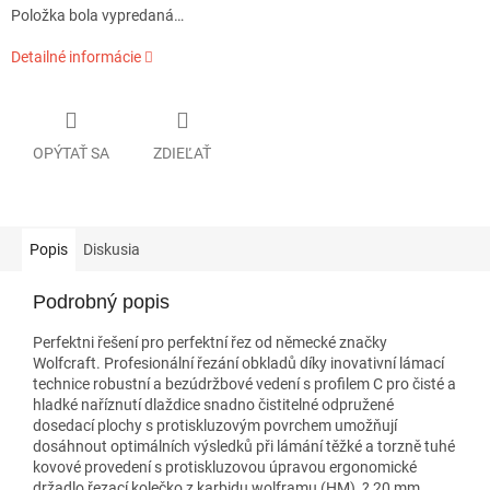
Položka bola vypredaná…
Detailné informácie
OPÝTAŤ SA
ZDIEĽAŤ
Popis
Diskusia
Podrobný popis
Perfektni řešení pro perfektní řez od německé značky
Wolfcraft. Profesionální řezání obkladů díky inovativní lámací
technice robustní a bezúdržbové vedení s profilem C pro čisté a
hladké naříznutí dlaždice snadno čistitelné odpružené
dosedací plochy s protiskluzovým povrchem umožňují
dosáhnout optimálních výsledků při lámání těžké a torzně tuhé
kovové provedení s protiskluzovou úpravou ergonomické
držadlo řezací kolečko z karbidu wolframu (HM), ? 20 mm,