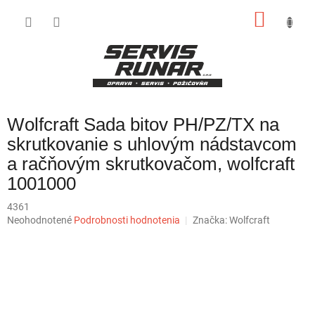
Prejsť
NÁKU
na
obsah
KOŠÍK
Wolfcraft Sada bitov PH/PZ/TX na
skrutkovanie s uhlovým nádstavcom
a račňovým skrutkovačom, wolfcraft
1001000
4361
Priemerné
Neohodnotené
Podrobnosti hodnotenia
Značka:
Wolfcraft
hodnotenie
produktu
je
0,0
z
5
hviezdičiek.