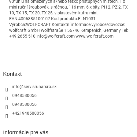
90°úhlu na omezených a/nebo těžko přístupných místech, 1 x
mini ruční šroubovák, s ráčnou, 116 mm, 6 x bity, PH 2, PZ 2, TX
10, TX 15, TX 20, TX 25, v plastovém kufru mini.
EAN:4006885100107 Kód produktu:ELN1031
Výrobca:WOLFCRAFT Kontaktní informace výrobce/dovozce:
wolfcraft GmbH Wolffstraße 1 56746 Kempenich, Germany Tel:
+49 2655 510 info@wolfcraft.com www.wolfcraft.com
Z
á
p
ä
Kontakt
t
i
info
@
servisrunarsro.sk
e
0948580056
0948580056
+421948580056
Informácie pre vás