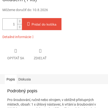
cena:
Môžeme doručiť do:
10.8.2026
Pridať do košíka
Detailné informácie
OPÝTAŤ SA
ZDIEĽAŤ
Popis
Diskusia
Podrobný popis
Pro šroubování, ručně nebo strojem, v obtížně přístupných
místech, obsah: 1 x úhlový nástavec, k vrtání a šroubování v