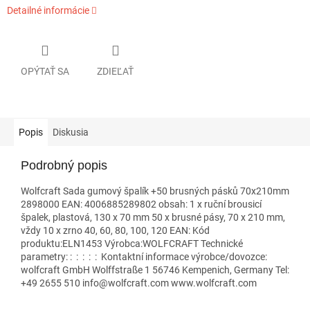
Detailné informácie
OPÝTAŤ SA
ZDIEĽAŤ
Popis
Diskusia
Podrobný popis
Wolfcraft Sada gumový špalík +50 brusných pásků 70x210mm
2898000 EAN: 4006885289802 obsah: 1 x ruční brousicí
špalek, plastová, 130 x 70 mm 50 x brusné pásy, 70 x 210 mm,
vždy 10 x zrno 40, 60, 80, 100, 120 EAN: Kód
produktu:ELN1453 Výrobca:WOLFCRAFT Technické
parametry: : : : : : Kontaktní informace výrobce/dovozce:
wolfcraft GmbH Wolffstraße 1 56746 Kempenich, Germany Tel:
+49 2655 510 info@wolfcraft.com www.wolfcraft.com