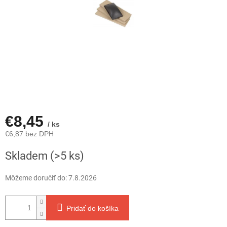
€8,45
/ ks
€6,87 bez DPH
Jednotková
Skladem
(>5 ks)
cena:
Môžeme doručiť do:
7.8.2026
Pridať do košíka