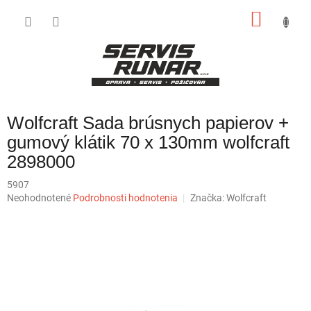
Prejsť
NÁKU
na
obsah
KOŠÍK
Wolfcraft Sada brúsnych papierov +
gumový klátik 70 x 130mm wolfcraft
2898000
5907
Priemerné
Neohodnotené
Podrobnosti hodnotenia
Značka:
Wolfcraft
hodnotenie
produktu
je
0,0
z
5
hviezdičiek.