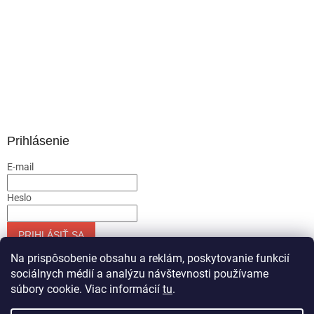
Prihlásenie
E-mail
Heslo
PRIHLÁSIŤ SA
Nová registrácia
Zabudnuté heslo
Na prispôsobenie obsahu a reklám, poskytovanie funkcií
sociálnych médií a analýzu návštevnosti používame
súbory cookie. Viac informácií
tu
.