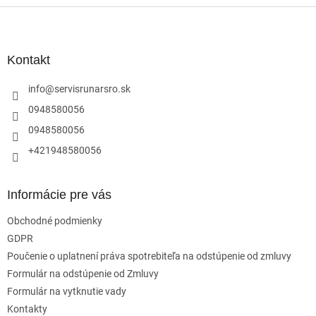
Z
á
p
ä
Kontakt
t
i
info
@
servisrunarsro.sk
e
0948580056
0948580056
+421948580056
Informácie pre vás
Obchodné podmienky
GDPR
Poučenie o uplatnení práva spotrebiteľa na odstúpenie od zmluvy
Formulár na odstúpenie od Zmluvy
Formulár na vytknutie vady
Kontakty