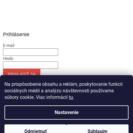
Prihlásenie
E-mail
Heslo
PRIHLÁSIŤ SA
Nová registrácia
Zabudnuté heslo
Na prispôsobenie obsahu a reklám, poskytovanie funkcií
sociálnych médií a analýzu návštevnosti používame
súbory cookie. Viac informácií
tu
.
Vytvoril Shoptet
Nastavenie
Copyright 2026
Servis-runar sro
. Všetky práva vyhradené.
Odmietnuť
Súhlasím
Upraviť nastavenie cookies