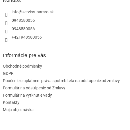
t
i
info
@
servisrunarsro.sk
e
0948580056
0948580056
+421948580056
Informácie pre vás
Obchodné podmienky
GDPR
Poučenie o uplatnení práva spotrebiteľa na odstúpenie od zmluvy
Formulár na odstúpenie od Zmluvy
Formulár na vytknutie vady
Kontakty
Moja objednávka