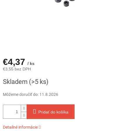
€4,37
/ ks
€3,55 bez DPH
Jednotková
Skladem
(>5 ks)
cena:
Môžeme doručiť do:
11.8.2026
Pridať do košíka
Detailné informácie