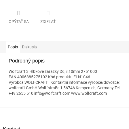
OPÝTAŤ SA
ZDIEĽAŤ
Popis
Diskusia
Podrobný popis
Wolfcraft 3 Hĺbkové zarážky D6,8,10mm 2751000
EAN:4006885275102 Kód produktu:ELN1046
Výrobca:WOLFCRAFT Kontaktní informace výrobce/dovozce:
wolfcraft GmbH Wolffstraße 1 56746 Kempenich, Germany Tel:
+49 2655 510 info@wolfcraft.com www.wolfcraft.com
Z
á
p
ä
Kontakt