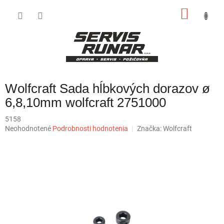
Prejsť
NÁKU
na
obsah
KOŠÍK
Wolfcraft Sada hĺbkových dorazov ø
6,8,10mm wolfcraft 2751000
5158
Priemerné
Neohodnotené
Podrobnosti hodnotenia
Značka:
Wolfcraft
hodnotenie
produktu
je
0,0
z
5
hviezdičiek.