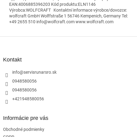
EAN:4006885396203 Kód produktu:ELN1146
Výrobca:WOLFCRAFT Kontaktní informace výrobce/dovozce:
wolfcraft GmbH Wolffstraße 1 56746 Kempenich, Germany Tel:
+49 2655 510 info@wolfcraft.com www.wolfcraft.com
Z
á
p
ä
Kontakt
t
i
info
@
servisrunarsro.sk
e
0948580056
0948580056
+421948580056
Informácie pre vás
Obchodné podmienky
GDPR