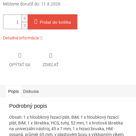
Môžeme doručiť do:
11.8.2026
Pridať do košíka
Detailné informácie
OPÝTAŤ SA
ZDIEĽAŤ
Popis
Diskusia
Podrobný popis
Obsah: 1 x hloubkový řezací plát, BiM, 1 x hloubkový řezací
plát, BiM, 1 x škrabka, HCS, tuhý, 52 mm, 1 x hrotová škrabka
na univerzální nástroj, 45 x 7 mm, 1 x řezací bruska, HM -
sypaná, průměr 65 mm, v plastovém boxu s výklopným víkem.