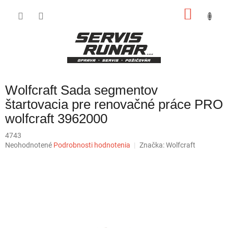
Prejsť
NÁKU
na
obsah
KOŠÍK
Wolfcraft Sada segmentov
štartovacia pre renovačné práce PRO
wolfcraft 3962000
4743
Priemerné
Neohodnotené
Podrobnosti hodnotenia
Značka:
Wolfcraft
hodnotenie
produktu
je
0,0
z
5
hviezdičiek.