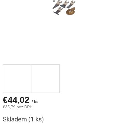
€44,02
/ ks
€35,79 bez DPH
Jednotková
Skladem
(1 ks)
cena: