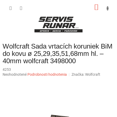
Prejsť
NÁKU
na
obsah
KOŠÍK
Wolfcraft Sada vrtacích koruniek BiM
do kovu ø 25,29,35,51,68mm hl. –
40mm wolfcraft 3498000
4253
Priemerné
Neohodnotené
Podrobnosti hodnotenia
Značka:
Wolfcraft
hodnotenie
produktu
je
0,0
z
5
hviezdičiek.