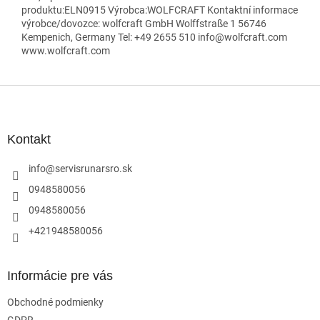
produktu:ELN0915 Výrobca:WOLFCRAFT Kontaktní informace
výrobce/dovozce: wolfcraft GmbH Wolffstraße 1 56746
Kempenich, Germany Tel: +49 2655 510 info@wolfcraft.com
www.wolfcraft.com
Z
á
p
ä
Kontakt
t
i
info
@
servisrunarsro.sk
e
0948580056
0948580056
+421948580056
Informácie pre vás
Obchodné podmienky
GDPR