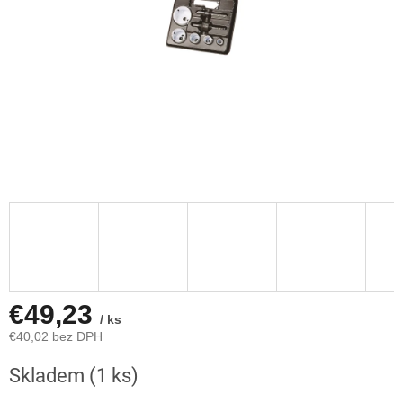
€49,23
/ ks
€40,02 bez DPH
Jednotková
Skladem
(1 ks)
cena: