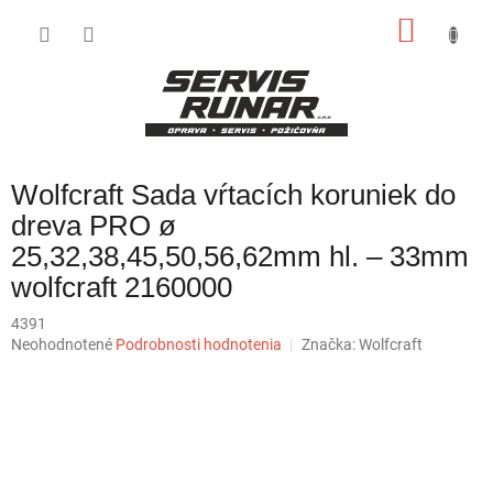
Prejsť
NÁKU
na
obsah
KOŠÍK
Wolfcraft Sada vŕtacích koruniek do
dreva PRO ø
25,32,38,45,50,56,62mm hl. – 33mm
wolfcraft 2160000
4391
Priemerné
Neohodnotené
Podrobnosti hodnotenia
Značka:
Wolfcraft
hodnotenie
produktu
je
0,0
z
5
hviezdičiek.