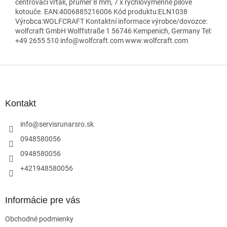
centrovací vrták, průměr 8 mm, 7 x rychlovýměnné pilové
kotouče. EAN:4006885216006 Kód produktu:ELN1038
Výrobca:WOLFCRAFT Kontaktní informace výrobce/dovozce:
wolfcraft GmbH Wolffstraße 1 56746 Kempenich, Germany Tel:
+49 2655 510 info@wolfcraft.com www.wolfcraft.com
Z
á
p
ä
Kontakt
t
i
info
@
servisrunarsro.sk
e
0948580056
0948580056
+421948580056
Informácie pre vás
Obchodné podmienky