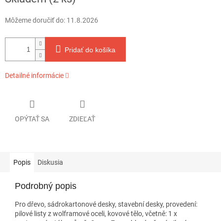
cena:
Môžeme doručiť do:
11.8.2026
Pridať do košíka
Detailné informácie
OPÝTAŤ SA
ZDIEĽAŤ
Popis
Diskusia
Podrobný popis
Pro dřevo, sádrokartonové desky, stavební desky, provedení:
pilové listy z wolframové oceli, kovové tělo, včetně: 1 x