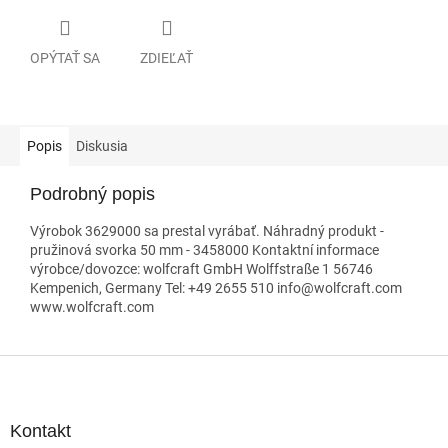
OPÝTAŤ SA
ZDIEĽAŤ
Popis
Diskusia
Podrobný popis
Výrobok 3629000 sa prestal vyrábať. Náhradný produkt -
pružinová svorka 50 mm - 3458000 Kontaktní informace
výrobce/dovozce: wolfcraft GmbH Wolffstraße 1 56746
Kempenich, Germany Tel: +49 2655 510 info@wolfcraft.com
www.wolfcraft.com
Z
á
p
ä
Kontakt