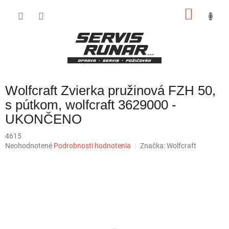
Prejsť
NÁKU
na
obsah
KOŠÍK
Wolfcraft Zvierka pružinová FZH 50,
s pútkom, wolfcraft 3629000 -
UKONČENO
4615
Priemerné
Neohodnotené
Podrobnosti hodnotenia
Značka:
Wolfcraft
hodnotenie
produktu
je
0,0
z
5
hviezdičiek.