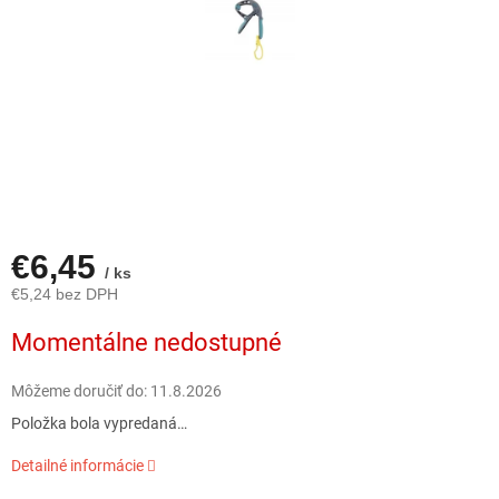
€6,45
/ ks
€5,24 bez DPH
Jednotková
Momentálne nedostupné
cena:
Môžeme doručiť do:
11.8.2026
Položka bola vypredaná…
Detailné informácie