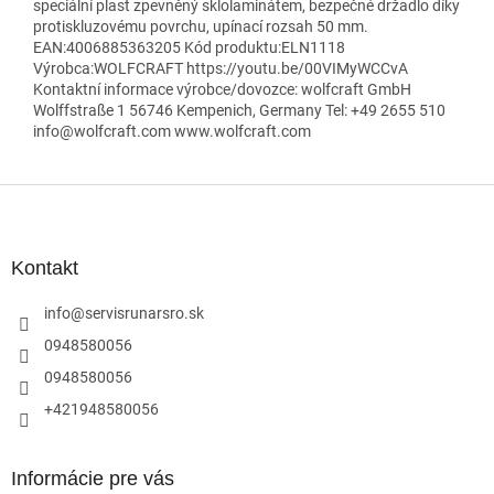
speciální plast zpevněný sklolaminátem, bezpečné držadlo díky
protiskluzovému povrchu, upínací rozsah 50 mm.
EAN:4006885363205 Kód produktu:ELN1118
Výrobca:WOLFCRAFT https://youtu.be/00VIMyWCCvA
Kontaktní informace výrobce/dovozce: wolfcraft GmbH
Wolffstraße 1 56746 Kempenich, Germany Tel: +49 2655 510
info@wolfcraft.com www.wolfcraft.com
Z
á
p
ä
Kontakt
t
i
info
@
servisrunarsro.sk
e
0948580056
0948580056
+421948580056
Informácie pre vás