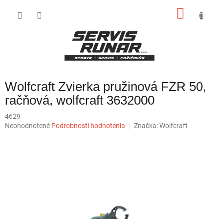
Prejsť
NÁKU
na
obsah
KOŠÍK
Wolfcraft Zvierka pružinová FZR 50,
račňová, wolfcraft 3632000
4629
Priemerné
Neohodnotené
Podrobnosti hodnotenia
Značka:
Wolfcraft
hodnotenie
produktu
je
0,0
z
5
hviezdičiek.