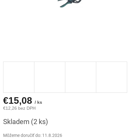
€15,08
/ ks
€12,26 bez DPH
Jednotková
Skladem
(2 ks)
cena:
Môžeme doručiť do:
11.8.2026