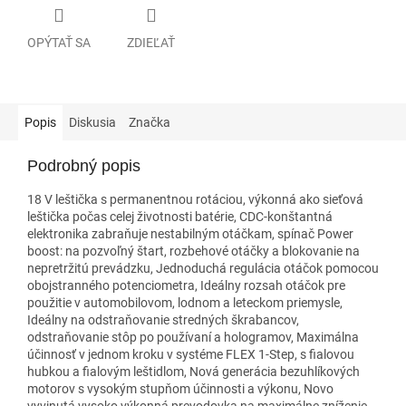
OPÝTAŤ SA
ZDIEĽAŤ
Popis
Diskusia
Značka
Podrobný popis
18 V leštička s permanentnou rotáciou, výkonná ako sieťová
leštička počas celej životnosti batérie, CDC-konštantná
elektronika zabraňuje nestabilným otáčkam, spínač Power
boost: na pozvoľný štart, rozbehové otáčky a blokovanie na
nepretržitú prevádzku, Jednoduchá regulácia otáčok pomocou
obojstranného potenciometra, Ideálny rozsah otáčok pre
použitie v automobilovom, lodnom a leteckom priemysle,
Ideálny na odstraňovanie stredných škrabancov,
odstraňovanie stôp po používaní a hologramov, Maximálna
účinnosť v jednom kroku v systéme FLEX 1-Step, s fialovou
hubkou a fialovým leštidlom, Nová generácia bezuhlíkových
motorov s vysokým stupňom účinnosti a výkonu, Novo
vyvinutá vysoko výkonná prevodovka na maximálne zníženie