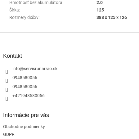
Hmotnosť bez akumulátora
:
2.0
Šírka
:
125
Rozmery dxšxv
:
388 x 125 x 126
Z
á
p
ä
Kontakt
t
i
info
@
servisrunarsro.sk
e
0948580056
0948580056
+421948580056
Informácie pre vás
Obchodné podmienky
GDPR