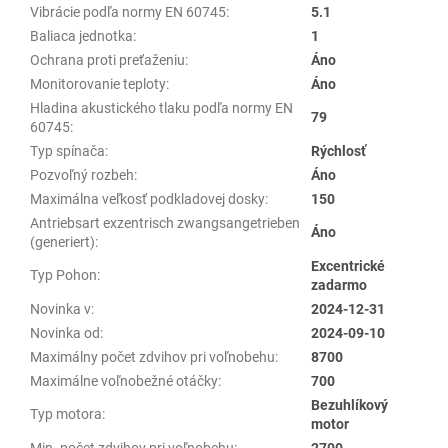
Vibrácie podľa normy EN 60745
:
5.1
Baliaca jednotka
:
1
Ochrana proti preťaženiu
:
Áno
Monitorovanie teploty
:
Áno
Hladina akustického tlaku podľa normy EN
79
60745
:
Typ spínača
:
Rýchlosť
Pozvoľný rozbeh
:
Áno
Maximálna veľkosť podkladovej dosky
:
150
Antriebsart exzentrisch zwangsangetrieben
Áno
(generiert)
:
Excentrické
Typ Pohon
:
zadarmo
Novinka v
:
2024-12-31
Novinka od
:
2024-09-10
Maximálny počet zdvihov pri voľnobehu
:
8700
Maximálne voľnobežné otáčky
:
700
Bezuhlíkový
Typ motora
:
motor
Min. počet zdvihov pri voľnobehu
:
2700