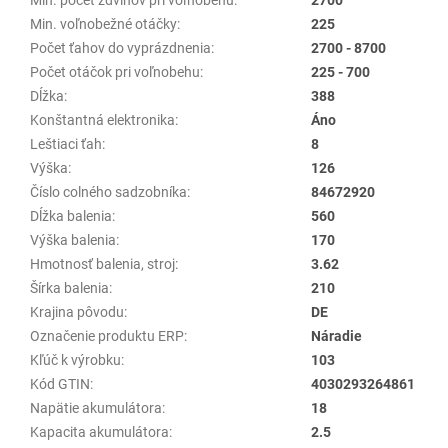
Min. voľnobežné otáčky
:
225
Počet ťahov do vyprázdnenia
:
2700 - 8700
Počet otáčok pri voľnobehu
:
225 - 700
Dĺžka
:
388
Konštantná elektronika
:
Áno
Leštiaci ťah
:
8
Výška
:
126
Číslo colného sadzobníka
:
84672920
Dĺžka balenia
:
560
Výška balenia
:
170
Hmotnosť balenia, stroj
:
3.62
Šírka balenia
:
210
Krajina pôvodu
:
DE
Označenie produktu ERP
:
Náradie
Kľúč k výrobku
:
103
Kód GTIN
:
4030293264861
Napätie akumulátora
:
18
Kapacita akumulátora
:
2.5