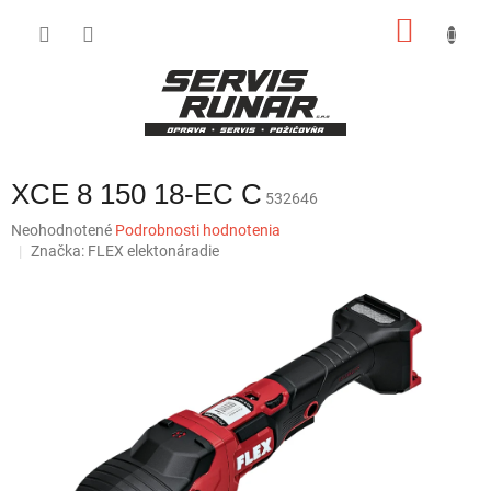
Prejsť
NÁKU
na
obsah
KOŠÍK
XCE 8 150 18-EC C
532646
Priemerné
Neohodnotené
Podrobnosti hodnotenia
hodnotenie
Značka:
FLEX elektonáradie
produktu
je
0,0
z
5
hviezdičiek.