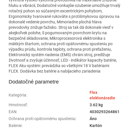
hluku a vibrácií, Dodatočné vonkajšie ozubenie umožňuje trvalý
rotačný pohon so súčasným excentrickým pohybom,
Ergonomicky tvarované rukoväte s protišmykovou úpravou na
dokonalé vedenie povrchu, Mimoriadne plochá hlava
prevodovky znižuje ťažisko. Stroj sa tak dá dokonale viesť v
akejkoľvek polohe, S pogumovaným povrchom krytu na
bezpečné skladovanie, Mikroprocesorová elektronika s
mäkkým štartom, ochrana proti opätovnému spusteniu po
výpadku prúdu, kontrola teploty, ochrana proti preťaženiu,
Elektronický systém riadenia (EMS) chráni stroj, predlžuje
životnosť a zvyšuje účinnosť, LED - indikátor kapacity batérie,
FLEX Aku-systém: prevádzka so všetkými 18 V batériami
FLEX. Dodávka bez batérie a nabíjacieho zariadenia
Dodatočné parametre
Flex
Kategória
:
elektonáradie
Hmotnosť
:
3.62 kg
EAN
:
4030293264861
Ochrana proti opätovnému spusteniu
:
Áno
Balenie
:
Kartón