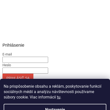
Prihlásenie
E-mail
Heslo
PRIHLÁSIŤ SA
Nová registrácia
Zabudnuté heslo
Na prispôsobenie obsahu a reklám, poskytovanie funkcií
sociálnych médií a analýzu návštevnosti používame
súbory cookie. Viac informácií
tu
.
Vytvoril Shoptet
Nastavenie