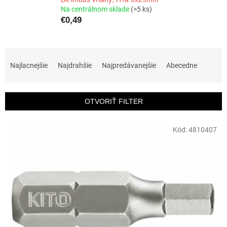
Na centrálnom sklade
(>5 ks)
€0,49
R
a
Najlacnejšie
Najdrahšie
Najpredávanejšie
Abecedne
d
e
n
OTVORIŤ FILTER
i
e
V
p
Kód:
4810407
ý
r
p
o
i
d
s
u
p
k
r
t
o
o
d
v
u