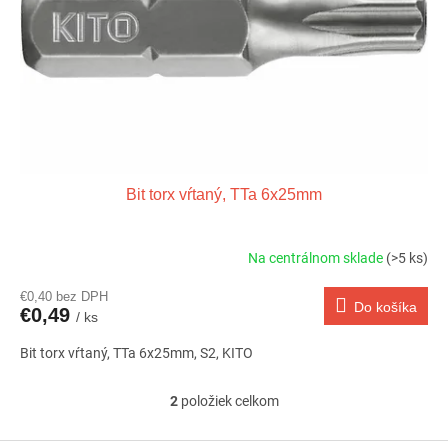
Bit torx vŕtaný, TTa 6x25mm
Na centrálnom sklade
(>5 ks)
€0,40 bez DPH
Do košíka
€0,49
/ ks
Bit torx vŕtaný, TTa 6x25mm, S2, KITO
2
položiek celkom
O
v
l