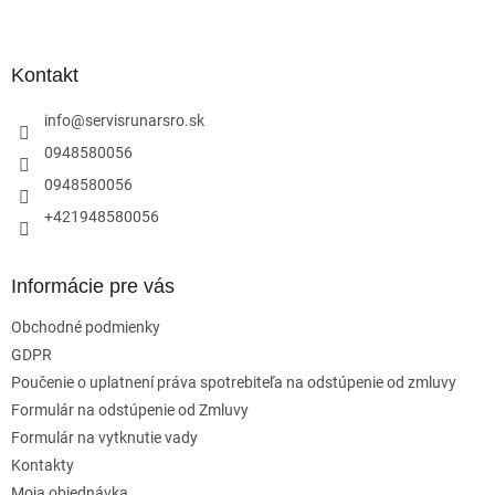
Z
á
á
d
p
a
ä
Kontakt
c
t
i
i
info
@
servisrunarsro.sk
e
p
e
0948580056
r
0948580056
v
k
+421948580056
y
v
ý
Informácie pre vás
p
i
Obchodné podmienky
s
u
GDPR
Poučenie o uplatnení práva spotrebiteľa na odstúpenie od zmluvy
Formulár na odstúpenie od Zmluvy
Formulár na vytknutie vady
Kontakty
Moja objednávka