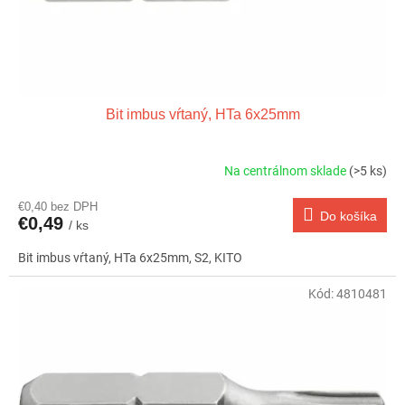
k
t
o
v
Bit imbus vŕtaný, HTa 6x25mm
Na centrálnom sklade
(>5 ks)
€0,40 bez DPH
Do košíka
€0,49
/ ks
Bit imbus vŕtaný, HTa 6x25mm, S2, KITO
Kód:
4810481