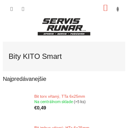
Prejsť
NÁKU
na
obsah
KOŠÍK
Bity KITO Smart
Najpredávanejšie
Bit torx vŕtaný, TTa 6x25mm
Na centrálnom sklade
(>5 ks)
€0,49
Bit imbus vŕtaný, HTa 6x25mm